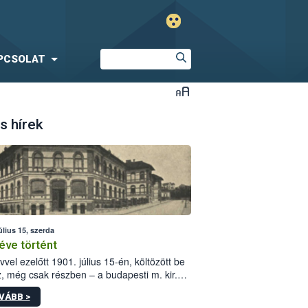
PCSOLAT
s hírek
úlius 15, szerda
éve történt
vvel ezelőtt 1901. július 15-én, költözött be
z, még csak részben – a budapesti m. kir.
i vetőmagvizsgáló állomás a Kis Rókus utca
VÁBB >
ám alatti, Czigler Győző által tervezett új