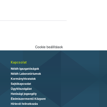
Cookie beállítások
Kapcsolat
Nébih Igazgatóságok
Nébih Laboratóriumok
Kormányhivatalok
Sajtókapcsolat
Ügyfélszolgálat
Hatósági jogsegély
Élelmiszermentő Központ
Hírlevél feliratkozás