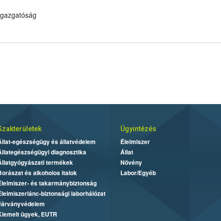
 Igazgatóság
Szakterületek
Ügyintézés
Állat-egészségügy és állatvédelem
Élelmiszer
Állategészségügyi diagnosztika
Állat
Állatgyógyászati termékek
Növény
Borászat és alkoholos italok
Labor/Egyéb
Élelmiszer- és takarmánybiztonság
Élelmiszerlánc-biztonsági laborhálózat
Járványvédelem
Kiemelt ügyek, EUTR