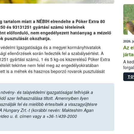
épüle
tartalom miatt a NÉBIH elrendelte a Póker Extra 80
 és 93131251 gyártási számú tételeinek
ént előforduló, nem engedélyezett hatóanyag a mézelő
k pusztulását okozhatja.
2026. j
-védelmi Igazgatósága és a megyei kormányhivatalok
Az e
ági ellenőrzések során fedezték fel a szabálysértést. A
járta
1251 gyártási számú, 1 és 5 kg-os kiszerelésű Póker Extra
A kedv
elét tekintve nem felel meg az engedélyokiratában
forga
lett is a méhek és hasznos beporzó rovarok pusztulását
Korm.
TO
sérül
felme
veszé
övény- és talajvédelmi igazgatóságai felhívják a
Ezen 
ő szer felhasználása tiltott. Amennyiben ilyen
vonni
sználják fel és mielőbb értesítsék a visszagyűjtésre
jártas
A Hungary Zrt.-t (korábbi nevén: Makteshim Agan
video u. 6. címen vagy a +36-1/439-2000