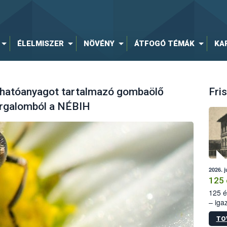
ÉLELMISZER
NÖVÉNY
ÁTFOGÓ TÉMÁK
KA
 hatóanyagot tartalmazó gombaölő
Fris
orgalomból a NÉBIH
2026. j
125 
125 é
– iga
állam
TO
15. sz