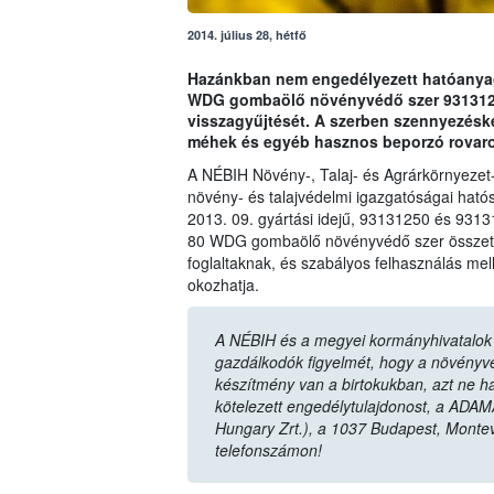
2014. július 28, hétfő
Hazánkban nem engedélyezett hatóanyag 
WDG gombaölő növényvédő szer 93131250
visszagyűjtését. A szerben szennyezésk
méhek és egyéb hasznos beporzó rovaro
A NÉBIH Növény-, Talaj- és Agrárkörnyezet
növény- és talajvédelmi igazgatóságai hatós
2013. 09. gyártási idejű, 93131250 és 9313
80 WDG gombaölő növényvédő szer összetét
foglaltaknak, és szabályos felhasználás mel
okozhatja.
A NÉBIH és a megyei kormányhivatalok n
gazdálkodók figyelmét, hogy a növényvéd
készítmény van a birtokukban, azt ne ha
kötelezett engedélytulajdonost, a ADAM
Hungary Zrt.), a 1037 Budapest, Monte
telefonszámon!