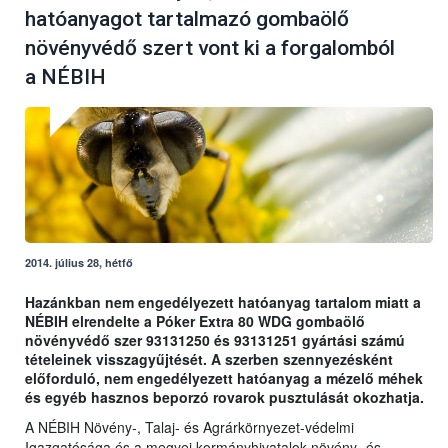
hatóanyagot tartalmazó gombaölő
növényvédő szert vont ki a forgalomból
a NÉBIH
2014. július 28, hétfő
Hazánkban nem engedélyezett hatóanyag tartalom miatt a
NÉBIH elrendelte a Póker Extra 80 WDG gombaölő
növényvédő szer 93131250 és 93131251 gyártási számú
tételeinek visszagyűjtését. A szerben szennyezésként
előforduló, nem engedélyezett hatóanyag a mézelő méhek
és egyéb hasznos beporzó rovarok pusztulását okozhatja.
A NÉBIH Növény-, Talaj- és Agrárkörnyezet-védelmi
Igazgatósága és a megyei kormányhivatalok növény- és