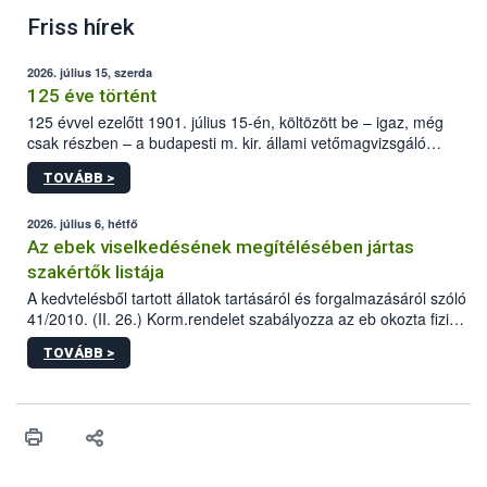
Friss hírek
2026. július 15, szerda
125 éve történt
125 évvel ezelőtt 1901. július 15-én, költözött be – igaz, még
csak részben – a budapesti m. kir. állami vetőmagvizsgáló
állomás a Kis Rókus utca 15. szám alatti, Czigler Győző által
TOVÁBB >
tervezett új épületébe.
2026. július 6, hétfő
Az ebek viselkedésének megítélésében jártas
szakértők listája
A kedvtelésből tartott állatok tartásáról és forgalmazásáról szóló
41/2010. (II. 26.) Korm.rendelet szabályozza az eb okozta fizikai
sérülés, illetve ennek veszélye keletkezésekor felmerülő
TOVÁBB >
hatósági feladatokat, valamint a veszélyes eb tartását és annak
engedélyezését. Ezen eljárások során szükség esetén be kell
vonni az ebek viselkedésének megítélésében jártas szakértőt.