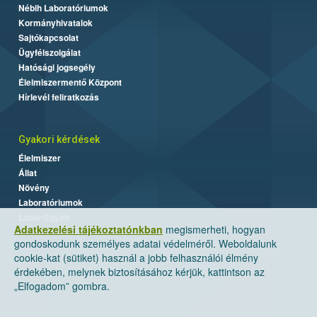
Nébih Laboratóriumok
Kormányhivatalok
Sajtókapcsolat
Ügyfélszolgálat
Hatósági jogsegély
Élelmiszermentő Központ
Hírlevél feliratkozás
Gyakori kérdések
Élelmiszer
Állat
Növény
Laboratóriumok
Labor/Egyéb
Adatkezelési tájékoztatónkban
megismerheti, hogyan
gondoskodunk személyes adatai védelméről. Weboldalunk
cookie-kat (sütiket) használ a jobb felhasználói élmény
érdekében, melynek biztosításához kérjük, kattintson az
„Elfogadom” gombra.