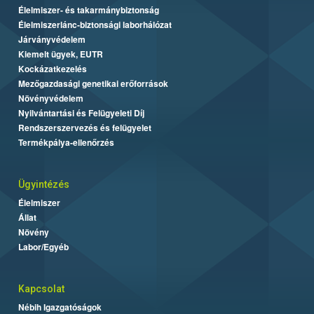
Élelmiszer- és takarmánybiztonság
Élelmiszerlánc-biztonsági laborhálózat
Járványvédelem
Kiemelt ügyek, EUTR
Kockázatkezelés
Mezőgazdasági genetikai erőforrások
Növényvédelem
Nyilvántartási és Felügyeleti Díj
Rendszerszervezés és felügyelet
Termékpálya-ellenőrzés
Ügyintézés
Élelmiszer
Állat
Növény
Labor/Egyéb
Kapcsolat
Nébih Igazgatóságok