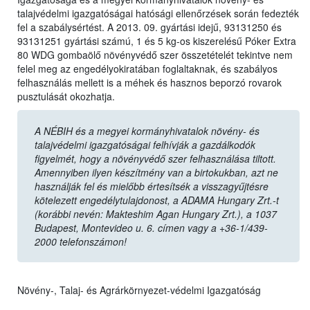
talajvédelmi igazgatóságai hatósági ellenőrzések során fedezték
fel a szabálysértést. A 2013. 09. gyártási idejű, 93131250 és
93131251 gyártási számú, 1 és 5 kg-os kiszerelésű Póker Extra
80 WDG gombaölő növényvédő szer összetételét tekintve nem
felel meg az engedélyokiratában foglaltaknak, és szabályos
felhasználás mellett is a méhek és hasznos beporzó rovarok
pusztulását okozhatja.
A NÉBIH és a megyei kormányhivatalok növény- és
talajvédelmi igazgatóságai felhívják a gazdálkodók
figyelmét, hogy a növényvédő szer felhasználása tiltott.
Amennyiben ilyen készítmény van a birtokukban, azt ne
használják fel és mielőbb értesítsék a visszagyűjtésre
kötelezett engedélytulajdonost, a ADAMA Hungary Zrt.-t
(korábbi nevén: Makteshim Agan Hungary Zrt.), a 1037
Budapest, Montevideo u. 6. címen vagy a +36-1/439-
2000 telefonszámon!
Növény-, Talaj- és Agrárkörnyezet-védelmi Igazgatóság