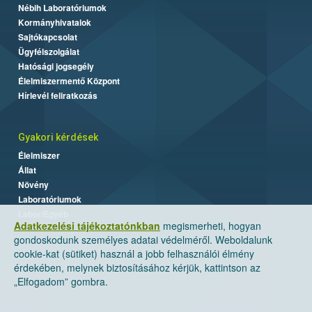
Nébih Laboratóriumok
Kormányhivatalok
Sajtókapcsolat
Ügyfélszolgálat
Hatósági jogsegély
Élelmiszermentő Központ
Hírlevél feliratkozás
Gyakori kérdések
Élelmiszer
Állat
Növény
Laboratóriumok
Labor/Egyéb
Adatkezelési tájékoztatónkban
megismerheti, hogyan
gondoskodunk személyes adatai védelméről. Weboldalunk
cookie-kat (sütiket) használ a jobb felhasználói élmény
érdekében, melynek biztosításához kérjük, kattintson az
„Elfogadom” gombra.