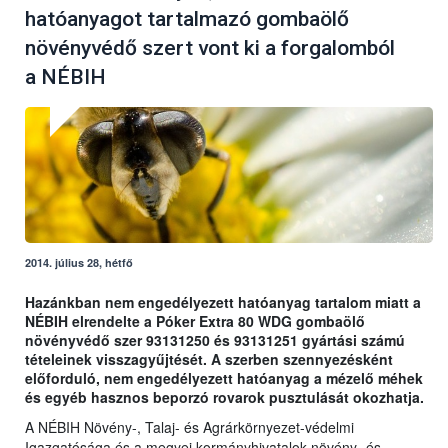
hatóanyagot tartalmazó gombaölő
növényvédő szert vont ki a forgalomból
a NÉBIH
2014. július 28, hétfő
Hazánkban nem engedélyezett hatóanyag tartalom miatt a
NÉBIH elrendelte a Póker Extra 80 WDG gombaölő
növényvédő szer 93131250 és 93131251 gyártási számú
tételeinek visszagyűjtését. A szerben szennyezésként
előforduló, nem engedélyezett hatóanyag a mézelő méhek
és egyéb hasznos beporzó rovarok pusztulását okozhatja.
A NÉBIH Növény-, Talaj- és Agrárkörnyezet-védelmi
Igazgatósága és a megyei kormányhivatalok növény- és