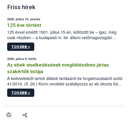
Friss hírek
2026. július 15, szerda
125 éve történt
125 évvel ezelőtt 1901. július 15-én, költözött be – igaz, még
csak részben – a budapesti m. kir. állami vetőmagvizsgáló
állomás a Kis Rókus utca 15. szám alatti, Czigler Győző által
TOVÁBB >
tervezett új épületébe.
2026. július 6, hétfő
Az ebek viselkedésének megítélésében jártas
szakértők listája
A kedvtelésből tartott állatok tartásáról és forgalmazásáról szóló
41/2010. (II. 26.) Korm.rendelet szabályozza az eb okozta fizikai
sérülés, illetve ennek veszélye keletkezésekor felmerülő
TOVÁBB >
hatósági feladatokat, valamint a veszélyes eb tartását és annak
engedélyezését. Ezen eljárások során szükség esetén be kell
vonni az ebek viselkedésének megítélésében jártas szakértőt.