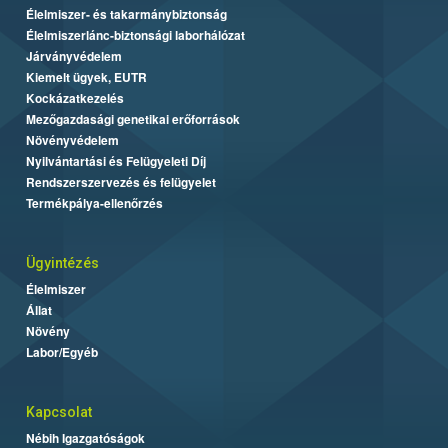
Élelmiszer- és takarmánybiztonság
Élelmiszerlánc-biztonsági laborhálózat
Járványvédelem
Kiemelt ügyek, EUTR
Kockázatkezelés
Mezőgazdasági genetikai erőforrások
Növényvédelem
Nyilvántartási és Felügyeleti Díj
Rendszerszervezés és felügyelet
Termékpálya-ellenőrzés
Ügyintézés
Élelmiszer
Állat
Növény
Labor/Egyéb
Kapcsolat
Nébih Igazgatóságok