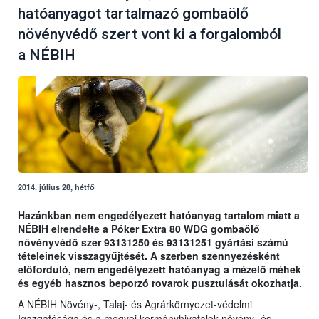
hatóanyagot tartalmazó gombaölő
növényvédő szert vont ki a forgalomból
a NÉBIH
2014. július 28, hétfő
Hazánkban nem engedélyezett hatóanyag tartalom miatt a
NÉBIH elrendelte a Póker Extra 80 WDG gombaölő
növényvédő szer 93131250 és 93131251 gyártási számú
tételeinek visszagyűjtését. A szerben szennyezésként
előforduló, nem engedélyezett hatóanyag a mézelő méhek
és egyéb hasznos beporzó rovarok pusztulását okozhatja.
A NÉBIH Növény-, Talaj- és Agrárkörnyezet-védelmi
Igazgatósága és a megyei kormányhivatalok növény- és