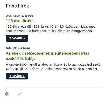
Friss hírek
2026. július 15, szerda
125 éve történt
125 évvel ezelőtt 1901. július 15-én, költözött be – igaz, még
csak részben – a budapesti m. kir. állami vetőmagvizsgáló
állomás a Kis Rókus utca 15. szám alatti, Czigler Győző által
TOVÁBB >
tervezett új épületébe.
2026. július 6, hétfő
Az ebek viselkedésének megítélésében jártas
szakértők listája
A kedvtelésből tartott állatok tartásáról és forgalmazásáról szóló
41/2010. (II. 26.) Korm.rendelet szabályozza az eb okozta fizikai
sérülés, illetve ennek veszélye keletkezésekor felmerülő
TOVÁBB >
hatósági feladatokat, valamint a veszélyes eb tartását és annak
engedélyezését. Ezen eljárások során szükség esetén be kell
vonni az ebek viselkedésének megítélésében jártas szakértőt.