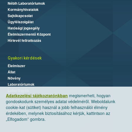
Nébih Laboratóriumok
Kormányhivatalok
Sajtókapcsolat
Ügyfélszolgálat
Hatósági jogsegély
Élelmiszermentő Központ
Hírlevél feliratkozás
Gyakori kérdések
Élelmiszer
Állat
Növény
Laboratóriumok
Labor/Egyéb
Adatkezelési tájékoztatónkban
megismerheti, hogyan
gondoskodunk személyes adatai védelméről. Weboldalunk
cookie-kat (sütiket) használ a jobb felhasználói élmény
érdekében, melynek biztosításához kérjük, kattintson az
„Elfogadom” gombra.