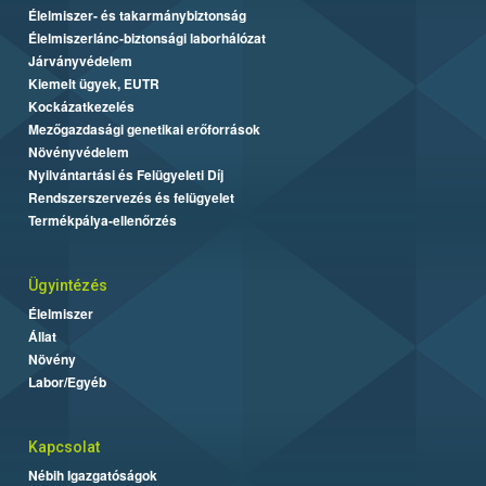
Élelmiszer- és takarmánybiztonság
Élelmiszerlánc-biztonsági laborhálózat
Járványvédelem
Kiemelt ügyek, EUTR
Kockázatkezelés
Mezőgazdasági genetikai erőforrások
Növényvédelem
Nyilvántartási és Felügyeleti Díj
Rendszerszervezés és felügyelet
Termékpálya-ellenőrzés
Ügyintézés
Élelmiszer
Állat
Növény
Labor/Egyéb
Kapcsolat
Nébih Igazgatóságok