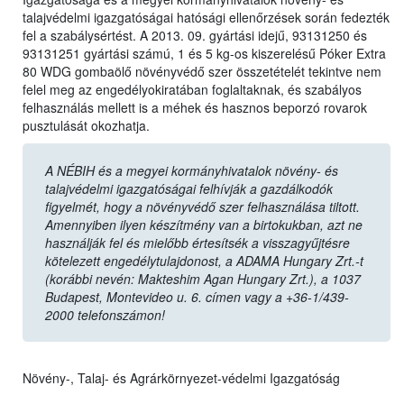
talajvédelmi igazgatóságai hatósági ellenőrzések során fedezték
fel a szabálysértést. A 2013. 09. gyártási idejű, 93131250 és
93131251 gyártási számú, 1 és 5 kg-os kiszerelésű Póker Extra
80 WDG gombaölő növényvédő szer összetételét tekintve nem
felel meg az engedélyokiratában foglaltaknak, és szabályos
felhasználás mellett is a méhek és hasznos beporzó rovarok
pusztulását okozhatja.
A NÉBIH és a megyei kormányhivatalok növény- és
talajvédelmi igazgatóságai felhívják a gazdálkodók
figyelmét, hogy a növényvédő szer felhasználása tiltott.
Amennyiben ilyen készítmény van a birtokukban, azt ne
használják fel és mielőbb értesítsék a visszagyűjtésre
kötelezett engedélytulajdonost, a ADAMA Hungary Zrt.-t
(korábbi nevén: Makteshim Agan Hungary Zrt.), a 1037
Budapest, Montevideo u. 6. címen vagy a +36-1/439-
2000 telefonszámon!
Növény-, Talaj- és Agrárkörnyezet-védelmi Igazgatóság