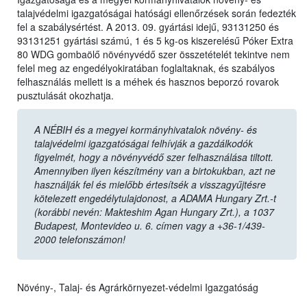
talajvédelmi igazgatóságai hatósági ellenőrzések során fedezték
fel a szabálysértést. A 2013. 09. gyártási idejű, 93131250 és
93131251 gyártási számú, 1 és 5 kg-os kiszerelésű Póker Extra
80 WDG gombaölő növényvédő szer összetételét tekintve nem
felel meg az engedélyokiratában foglaltaknak, és szabályos
felhasználás mellett is a méhek és hasznos beporzó rovarok
pusztulását okozhatja.
A NÉBIH és a megyei kormányhivatalok növény- és
talajvédelmi igazgatóságai felhívják a gazdálkodók
figyelmét, hogy a növényvédő szer felhasználása tiltott.
Amennyiben ilyen készítmény van a birtokukban, azt ne
használják fel és mielőbb értesítsék a visszagyűjtésre
kötelezett engedélytulajdonost, a ADAMA Hungary Zrt.-t
(korábbi nevén: Makteshim Agan Hungary Zrt.), a 1037
Budapest, Montevideo u. 6. címen vagy a +36-1/439-
2000 telefonszámon!
Növény-, Talaj- és Agrárkörnyezet-védelmi Igazgatóság