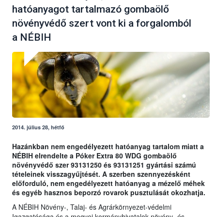
hatóanyagot tartalmazó gombaölő
növényvédő szert vont ki a forgalomból
a NÉBIH
2014. július 28, hétfő
Hazánkban nem engedélyezett hatóanyag tartalom miatt a
NÉBIH elrendelte a Póker Extra 80 WDG gombaölő
növényvédő szer 93131250 és 93131251 gyártási számú
tételeinek visszagyűjtését. A szerben szennyezésként
előforduló, nem engedélyezett hatóanyag a mézelő méhek
és egyéb hasznos beporzó rovarok pusztulását okozhatja.
A NÉBIH Növény-, Talaj- és Agrárkörnyezet-védelmi
Igazgatósága és a megyei kormányhivatalok növény- és