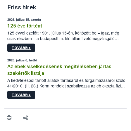
Friss hírek
2026. július 15, szerda
125 éve történt
125 évvel ezelőtt 1901. július 15-én, költözött be – igaz, még
csak részben – a budapesti m. kir. állami vetőmagvizsgáló
állomás a Kis Rókus utca 15. szám alatti, Czigler Győző által
TOVÁBB >
tervezett új épületébe.
2026. július 6, hétfő
Az ebek viselkedésének megítélésében jártas
szakértők listája
A kedvtelésből tartott állatok tartásáról és forgalmazásáról szóló
41/2010. (II. 26.) Korm.rendelet szabályozza az eb okozta fizikai
sérülés, illetve ennek veszélye keletkezésekor felmerülő
TOVÁBB >
hatósági feladatokat, valamint a veszélyes eb tartását és annak
engedélyezését. Ezen eljárások során szükség esetén be kell
vonni az ebek viselkedésének megítélésében jártas szakértőt.