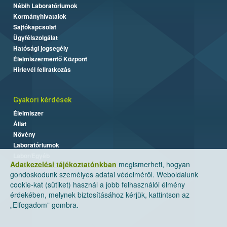
Nébih Laboratóriumok
Kormányhivatalok
Sajtókapcsolat
Ügyfélszolgálat
Hatósági jogsegély
Élelmiszermentő Központ
Hírlevél feliratkozás
Gyakori kérdések
Élelmiszer
Állat
Növény
Laboratóriumok
Labor/Egyéb
Adatkezelési tájékoztatónkban
megismerheti, hogyan
gondoskodunk személyes adatai védelméről. Weboldalunk
cookie-kat (sütiket) használ a jobb felhasználói élmény
érdekében, melynek biztosításához kérjük, kattintson az
„Elfogadom” gombra.