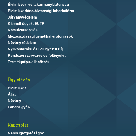
Élelmiszer- és takarmánybiztonság
Élelmiszerlánc-biztonsági laborhálózat
Járványvédelem
Kiemelt ügyek, EUTR
Kockázatkezelés
Mezőgazdasági genetikai erőforrások
Növényvédelem
Nyilvántartási és Felügyeleti Díj
Rendszerszervezés és felügyelet
Termékpálya-ellenőrzés
Ügyintézés
Élelmiszer
Állat
Növény
Labor/Egyéb
Kapcsolat
Nébih Igazgatóságok