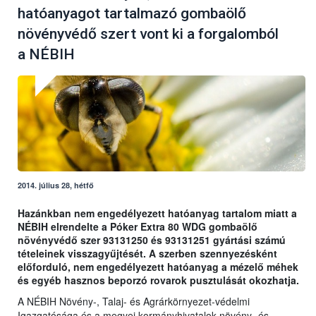
hatóanyagot tartalmazó gombaölő
növényvédő szert vont ki a forgalomból
a NÉBIH
2014. július 28, hétfő
Hazánkban nem engedélyezett hatóanyag tartalom miatt a
NÉBIH elrendelte a Póker Extra 80 WDG gombaölő
növényvédő szer 93131250 és 93131251 gyártási számú
tételeinek visszagyűjtését. A szerben szennyezésként
előforduló, nem engedélyezett hatóanyag a mézelő méhek
és egyéb hasznos beporzó rovarok pusztulását okozhatja.
A NÉBIH Növény-, Talaj- és Agrárkörnyezet-védelmi
Igazgatósága és a megyei kormányhivatalok növény- és