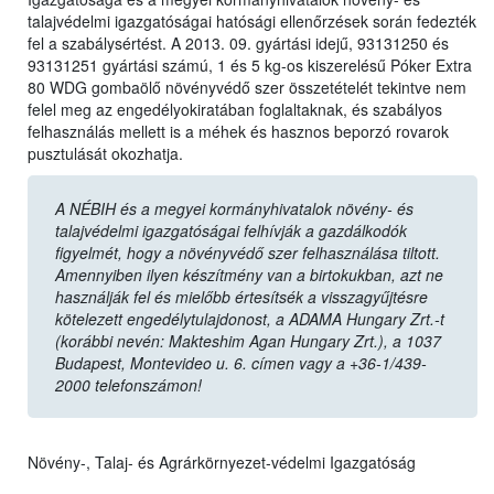
talajvédelmi igazgatóságai hatósági ellenőrzések során fedezték
fel a szabálysértést. A 2013. 09. gyártási idejű, 93131250 és
93131251 gyártási számú, 1 és 5 kg-os kiszerelésű Póker Extra
80 WDG gombaölő növényvédő szer összetételét tekintve nem
felel meg az engedélyokiratában foglaltaknak, és szabályos
felhasználás mellett is a méhek és hasznos beporzó rovarok
pusztulását okozhatja.
A NÉBIH és a megyei kormányhivatalok növény- és
talajvédelmi igazgatóságai felhívják a gazdálkodók
figyelmét, hogy a növényvédő szer felhasználása tiltott.
Amennyiben ilyen készítmény van a birtokukban, azt ne
használják fel és mielőbb értesítsék a visszagyűjtésre
kötelezett engedélytulajdonost, a ADAMA Hungary Zrt.-t
(korábbi nevén: Makteshim Agan Hungary Zrt.), a 1037
Budapest, Montevideo u. 6. címen vagy a +36-1/439-
2000 telefonszámon!
Növény-, Talaj- és Agrárkörnyezet-védelmi Igazgatóság