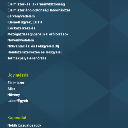
Élelmiszer- és takarmánybiztonság
Élelmiszerlánc-biztonsági laborhálózat
Járványvédelem
Kiemelt ügyek, EUTR
Kockázatkezelés
Mezőgazdasági genetikai erőforrások
Növényvédelem
Nyilvántartási és Felügyeleti Díj
Rendszerszervezés és felügyelet
Termékpálya-ellenőrzés
Ügyintézés
Élelmiszer
Állat
Növény
Labor/Egyéb
Kapcsolat
Nébih Igazgatóságok