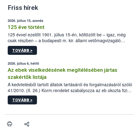
Friss hírek
2026. július 15, szerda
125 éve történt
125 évvel ezelőtt 1901. július 15-én, költözött be – igaz, még
csak részben – a budapesti m. kir. állami vetőmagvizsgáló
állomás a Kis Rókus utca 15. szám alatti, Czigler Győző által
TOVÁBB >
tervezett új épületébe.
2026. július 6, hétfő
Az ebek viselkedésének megítélésében jártas
szakértők listája
A kedvtelésből tartott állatok tartásáról és forgalmazásáról szóló
41/2010. (II. 26.) Korm.rendelet szabályozza az eb okozta fizikai
sérülés, illetve ennek veszélye keletkezésekor felmerülő
TOVÁBB >
hatósági feladatokat, valamint a veszélyes eb tartását és annak
engedélyezését. Ezen eljárások során szükség esetén be kell
vonni az ebek viselkedésének megítélésében jártas szakértőt.