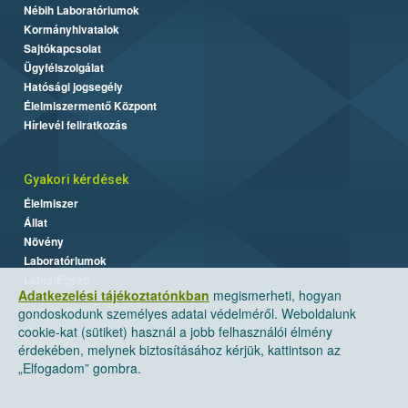
Nébih Laboratóriumok
Kormányhivatalok
Sajtókapcsolat
Ügyfélszolgálat
Hatósági jogsegély
Élelmiszermentő Központ
Hírlevél feliratkozás
Gyakori kérdések
Élelmiszer
Állat
Növény
Laboratóriumok
Labor/Egyéb
Adatkezelési tájékoztatónkban
megismerheti, hogyan
gondoskodunk személyes adatai védelméről. Weboldalunk
cookie-kat (sütiket) használ a jobb felhasználói élmény
érdekében, melynek biztosításához kérjük, kattintson az
„Elfogadom” gombra.