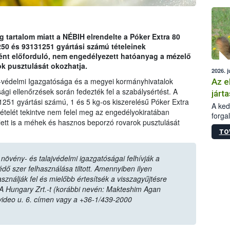
épüle
tartalom miatt a NÉBIH elrendelte a Póker Extra 80
 és 93131251 gyártási számú tételeinek
ént előforduló, nem engedélyezett hatóanyag a mézelő
k pusztulását okozhatja.
2026. j
-védelmi Igazgatósága és a megyei kormányhivatalok
Az e
ági ellenőrzések során fedezték fel a szabálysértést. A
járta
1251 gyártási számú, 1 és 5 kg-os kiszerelésű Póker Extra
A kedv
elét tekintve nem felel meg az engedélyokiratában
forga
lett is a méhek és hasznos beporzó rovarok pusztulását
Korm.
TO
sérül
felme
veszé
övény- és talajvédelmi igazgatóságai felhívják a
Ezen 
ő szer felhasználása tiltott. Amennyiben ilyen
vonni
sználják fel és mielőbb értesítsék a visszagyűjtésre
jártas
A Hungary Zrt.-t (korábbi nevén: Makteshim Agan
video u. 6. címen vagy a +36-1/439-2000