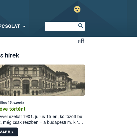
PCSOLAT
s hírek
úlius 15, szerda
éve történt
vvel ezelőtt 1901. július 15-én, költözött be
z, még csak részben – a budapesti m. kir.
i vetőmagvizsgáló állomás a Kis Rókus utca
VÁBB >
ám alatti, Czigler Győző által tervezett új