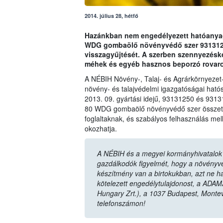
2014. július 28, hétfő
Hazánkban nem engedélyezett hatóanyag 
WDG gombaölő növényvédő szer 93131250
visszagyűjtését. A szerben szennyezésk
méhek és egyéb hasznos beporzó rovaro
A NÉBIH Növény-, Talaj- és Agrárkörnyezet
növény- és talajvédelmi igazgatóságai hatós
2013. 09. gyártási idejű, 93131250 és 9313
80 WDG gombaölő növényvédő szer összetét
foglaltaknak, és szabályos felhasználás mel
okozhatja.
A NÉBIH és a megyei kormányhivatalok n
gazdálkodók figyelmét, hogy a növényvéd
készítmény van a birtokukban, azt ne ha
kötelezett engedélytulajdonost, a ADAM
Hungary Zrt.), a 1037 Budapest, Monte
telefonszámon!