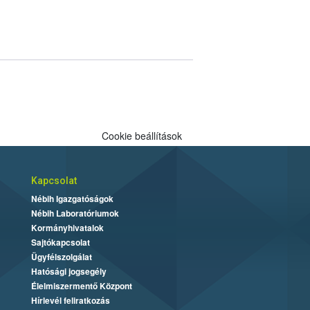
Cookie beállítások
Kapcsolat
Nébih Igazgatóságok
Nébih Laboratóriumok
Kormányhivatalok
Sajtókapcsolat
Ügyfélszolgálat
Hatósági jogsegély
Élelmiszermentő Központ
Hírlevél feliratkozás