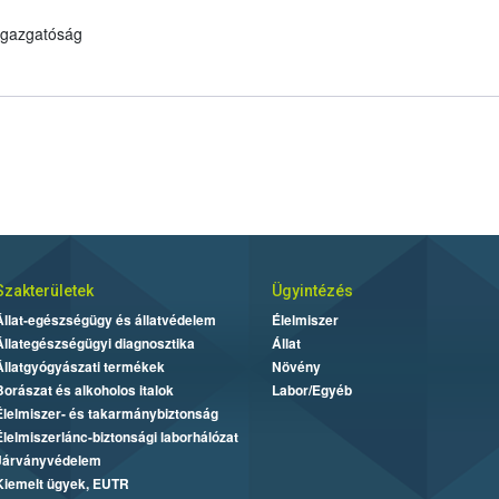
 Igazgatóság
Szakterületek
Ügyintézés
Állat-egészségügy és állatvédelem
Élelmiszer
Állategészségügyi diagnosztika
Állat
Állatgyógyászati termékek
Növény
Borászat és alkoholos italok
Labor/Egyéb
Élelmiszer- és takarmánybiztonság
Élelmiszerlánc-biztonsági laborhálózat
Járványvédelem
Kiemelt ügyek, EUTR