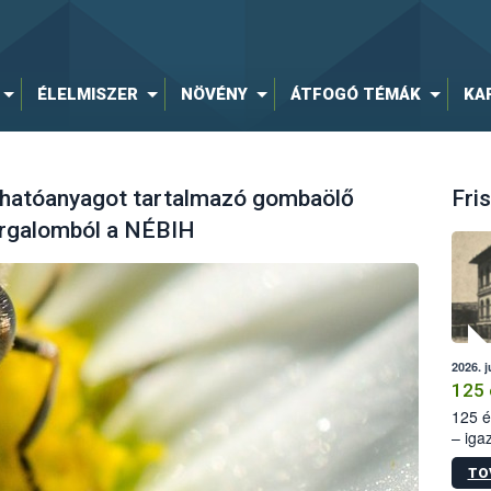
ÉLELMISZER
NÖVÉNY
ÁTFOGÓ TÉMÁK
KA
 hatóanyagot tartalmazó gombaölő
Fris
orgalomból a NÉBIH
2026. j
125 
125 é
– iga
állam
TO
15. sz