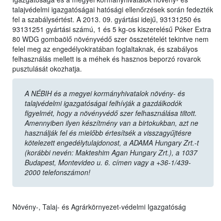
talajvédelmi igazgatóságai hatósági ellenőrzések során fedezték
fel a szabálysértést. A 2013. 09. gyártási idejű, 93131250 és
93131251 gyártási számú, 1 és 5 kg-os kiszerelésű Póker Extra
80 WDG gombaölő növényvédő szer összetételét tekintve nem
felel meg az engedélyokiratában foglaltaknak, és szabályos
felhasználás mellett is a méhek és hasznos beporzó rovarok
pusztulását okozhatja.
A NÉBIH és a megyei kormányhivatalok növény- és
talajvédelmi igazgatóságai felhívják a gazdálkodók
figyelmét, hogy a növényvédő szer felhasználása tiltott.
Amennyiben ilyen készítmény van a birtokukban, azt ne
használják fel és mielőbb értesítsék a visszagyűjtésre
kötelezett engedélytulajdonost, a ADAMA Hungary Zrt.-t
(korábbi nevén: Makteshim Agan Hungary Zrt.), a 1037
Budapest, Montevideo u. 6. címen vagy a +36-1/439-
2000 telefonszámon!
Növény-, Talaj- és Agrárkörnyezet-védelmi Igazgatóság