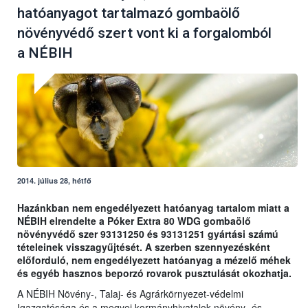
hatóanyagot tartalmazó gombaölő
növényvédő szert vont ki a forgalomból
a NÉBIH
2014. július 28, hétfő
Hazánkban nem engedélyezett hatóanyag tartalom miatt a
NÉBIH elrendelte a Póker Extra 80 WDG gombaölő
növényvédő szer 93131250 és 93131251 gyártási számú
tételeinek visszagyűjtését. A szerben szennyezésként
előforduló, nem engedélyezett hatóanyag a mézelő méhek
és egyéb hasznos beporzó rovarok pusztulását okozhatja.
A NÉBIH Növény-, Talaj- és Agrárkörnyezet-védelmi
Igazgatósága és a megyei kormányhivatalok növény- és