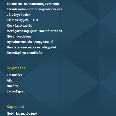
Élelmiszer- és takarmánybiztonság
Élelmiszerlánc-biztonsági laborhálózat
Járványvédelem
Kiemelt ügyek, EUTR
Kockázatkezelés
Mezőgazdasági genetikai erőforrások
Növényvédelem
Nyilvántartási és Felügyeleti Díj
Rendszerszervezés és felügyelet
Termékpálya-ellenőrzés
Ügyintézés
Élelmiszer
Állat
Növény
Labor/Egyéb
Kapcsolat
Nébih Igazgatóságok