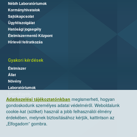
Nébih Laboratóriumok
Kormányhivatalok
Sajtókapcsolat
Ügyfélszolgálat
Hatósági jogsegély
Élelmiszermentő Központ
Hírlevél feliratkozás
Gyakori kérdések
Élelmiszer
Állat
Növény
Laboratóriumok
Labor/Egyéb
Adatkezelési tájékoztatónkban
megismerheti, hogyan
gondoskodunk személyes adatai védelméről. Weboldalunk
cookie-kat (sütiket) használ a jobb felhasználói élmény
érdekében, melynek biztosításához kérjük, kattintson az
„Elfogadom” gombra.