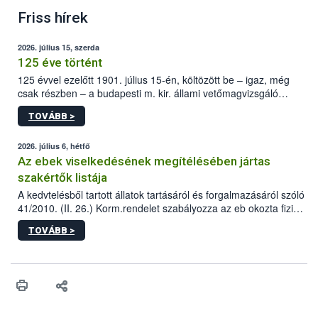
Friss hírek
2026. július 15, szerda
125 éve történt
125 évvel ezelőtt 1901. július 15-én, költözött be – igaz, még
csak részben – a budapesti m. kir. állami vetőmagvizsgáló
állomás a Kis Rókus utca 15. szám alatti, Czigler Győző által
TOVÁBB >
tervezett új épületébe.
2026. július 6, hétfő
Az ebek viselkedésének megítélésében jártas
szakértők listája
A kedvtelésből tartott állatok tartásáról és forgalmazásáról szóló
41/2010. (II. 26.) Korm.rendelet szabályozza az eb okozta fizikai
sérülés, illetve ennek veszélye keletkezésekor felmerülő
TOVÁBB >
hatósági feladatokat, valamint a veszélyes eb tartását és annak
engedélyezését. Ezen eljárások során szükség esetén be kell
vonni az ebek viselkedésének megítélésében jártas szakértőt.