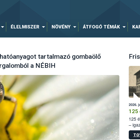
ÉLELMISZER
NÖVÉNY
ÁTFOGÓ TÉMÁK
KA
 hatóanyagot tartalmazó gombaölő
Fris
orgalomból a NÉBIH
2026. j
125 
125 é
– iga
állam
TO
15. sz