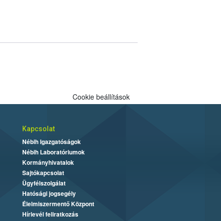
Cookie beállítások
Kapcsolat
Nébih Igazgatóságok
Nébih Laboratóriumok
Kormányhivatalok
Sajtókapcsolat
Ügyfélszolgálat
Hatósági jogsegély
Élelmiszermentő Központ
Hírlevél feliratkozás