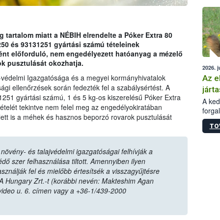
épüle
tartalom miatt a NÉBIH elrendelte a Póker Extra 80
 és 93131251 gyártási számú tételeinek
ént előforduló, nem engedélyezett hatóanyag a mézelő
k pusztulását okozhatja.
2026. j
-védelmi Igazgatósága és a megyei kormányhivatalok
Az e
ági ellenőrzések során fedezték fel a szabálysértést. A
járta
1251 gyártási számú, 1 és 5 kg-os kiszerelésű Póker Extra
A kedv
elét tekintve nem felel meg az engedélyokiratában
forga
lett is a méhek és hasznos beporzó rovarok pusztulását
Korm.
TO
sérül
felme
veszé
övény- és talajvédelmi igazgatóságai felhívják a
Ezen 
ő szer felhasználása tiltott. Amennyiben ilyen
vonni
sználják fel és mielőbb értesítsék a visszagyűjtésre
jártas
A Hungary Zrt.-t (korábbi nevén: Makteshim Agan
video u. 6. címen vagy a +36-1/439-2000