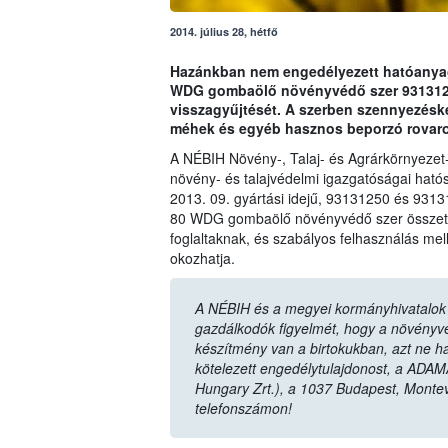
2014. július 28, hétfő
Hazánkban nem engedélyezett hatóanyag 
WDG gombaölő növényvédő szer 93131250
visszagyűjtését. A szerben szennyezésk
méhek és egyéb hasznos beporzó rovaro
A NÉBIH Növény-, Talaj- és Agrárkörnyezet
növény- és talajvédelmi igazgatóságai hatós
2013. 09. gyártási idejű, 93131250 és 9313
80 WDG gombaölő növényvédő szer összetét
foglaltaknak, és szabályos felhasználás mel
okozhatja.
A NÉBIH és a megyei kormányhivatalok n
gazdálkodók figyelmét, hogy a növényvéd
készítmény van a birtokukban, azt ne ha
kötelezett engedélytulajdonost, a ADAM
Hungary Zrt.), a 1037 Budapest, Monte
telefonszámon!