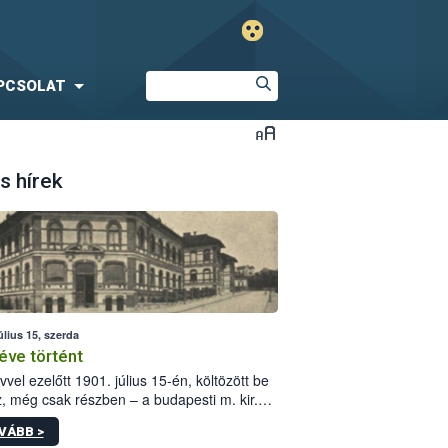
PCSOLAT
s hírek
úlius 15, szerda
éve történt
vvel ezelőtt 1901. július 15-én, költözött be
z, még csak részben – a budapesti m. kir.
i vetőmagvizsgáló állomás a Kis Rókus utca
VÁBB >
ám alatti, Czigler Győző által tervezett új