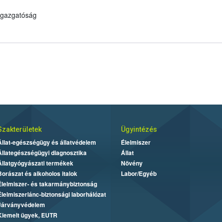
 Igazgatóság
Szakterületek
Ügyintézés
Állat-egészségügy és állatvédelem
Élelmiszer
Állategészségügyi diagnosztika
Állat
Állatgyógyászati termékek
Növény
Borászat és alkoholos italok
Labor/Egyéb
Élelmiszer- és takarmánybiztonság
Élelmiszerlánc-biztonsági laborhálózat
Járványvédelem
Kiemelt ügyek, EUTR