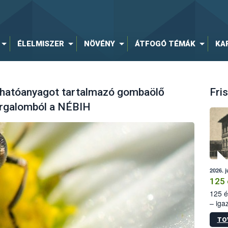
ÉLELMISZER
NÖVÉNY
ÁTFOGÓ TÉMÁK
KA
 hatóanyagot tartalmazó gombaölő
Fris
orgalomból a NÉBIH
2026. j
125 
125 é
– iga
állam
TO
15. sz