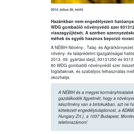
2014. július 28, hétfő
Hazánkban nem engedélyezett hatóanyag 
WDG gombaölő növényvédő szer 93131250
visszagyűjtését. A szerben szennyezésk
méhek és egyéb hasznos beporzó rovaro
A NÉBIH Növény-, Talaj- és Agrárkörnyezet
növény- és talajvédelmi igazgatóságai hatós
2013. 09. gyártási idejű, 93131250 és 9313
80 WDG gombaölő növényvédő szer összetét
foglaltaknak, és szabályos felhasználás mel
okozhatja.
A NÉBIH és a megyei kormányhivatalok n
gazdálkodók figyelmét, hogy a növényvéd
készítmény van a birtokukban, azt ne ha
kötelezett engedélytulajdonost, a ADAM
Hungary Zrt.), a 1037 Budapest, Monte
telefonszámon!