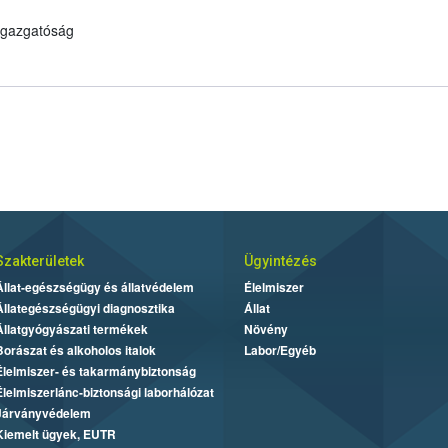
 Igazgatóság
Szakterületek
Ügyintézés
Állat-egészségügy és állatvédelem
Élelmiszer
Állategészségügyi diagnosztika
Állat
Állatgyógyászati termékek
Növény
Borászat és alkoholos italok
Labor/Egyéb
Élelmiszer- és takarmánybiztonság
Élelmiszerlánc-biztonsági laborhálózat
Járványvédelem
Kiemelt ügyek, EUTR