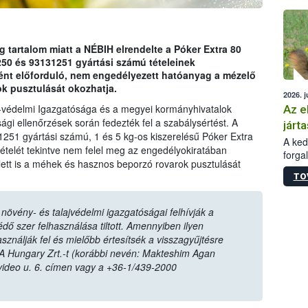
épüle
tartalom miatt a NÉBIH elrendelte a Póker Extra 80
 és 93131251 gyártási számú tételeinek
ént előforduló, nem engedélyezett hatóanyag a mézelő
k pusztulását okozhatja.
2026. j
-védelmi Igazgatósága és a megyei kormányhivatalok
Az e
ági ellenőrzések során fedezték fel a szabálysértést. A
járta
1251 gyártási számú, 1 és 5 kg-os kiszerelésű Póker Extra
A kedv
elét tekintve nem felel meg az engedélyokiratában
forga
lett is a méhek és hasznos beporzó rovarok pusztulását
Korm.
TO
sérül
felme
veszé
övény- és talajvédelmi igazgatóságai felhívják a
Ezen 
ő szer felhasználása tiltott. Amennyiben ilyen
vonni
sználják fel és mielőbb értesítsék a visszagyűjtésre
jártas
A Hungary Zrt.-t (korábbi nevén: Makteshim Agan
video u. 6. címen vagy a +36-1/439-2000