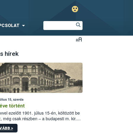
PCSOLAT
s hírek
úlius 15, szerda
éve történt
vvel ezelőtt 1901. július 15-én, költözött be
z, még csak részben – a budapesti m. kir.
i vetőmagvizsgáló állomás a Kis Rókus utca
VÁBB >
ám alatti, Czigler Győző által tervezett új