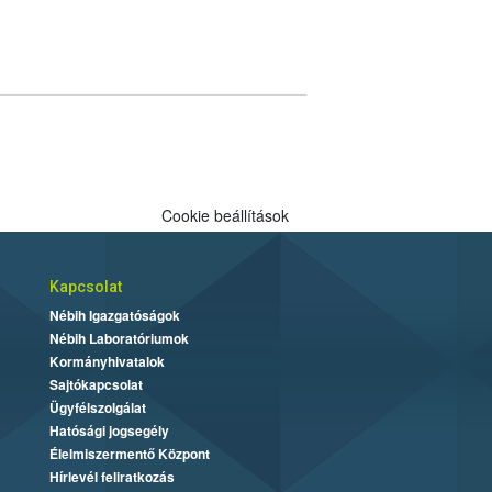
Cookie beállítások
Kapcsolat
Nébih Igazgatóságok
Nébih Laboratóriumok
Kormányhivatalok
Sajtókapcsolat
Ügyfélszolgálat
Hatósági jogsegély
Élelmiszermentő Központ
Hírlevél feliratkozás