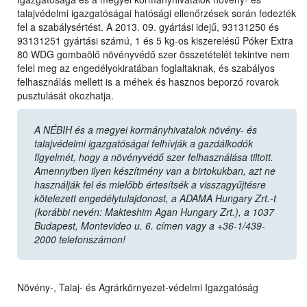
talajvédelmi igazgatóságai hatósági ellenőrzések során fedezték
fel a szabálysértést. A 2013. 09. gyártási idejű, 93131250 és
93131251 gyártási számú, 1 és 5 kg-os kiszerelésű Póker Extra
80 WDG gombaölő növényvédő szer összetételét tekintve nem
felel meg az engedélyokiratában foglaltaknak, és szabályos
felhasználás mellett is a méhek és hasznos beporzó rovarok
pusztulását okozhatja.
A NÉBIH és a megyei kormányhivatalok növény- és
talajvédelmi igazgatóságai felhívják a gazdálkodók
figyelmét, hogy a növényvédő szer felhasználása tiltott.
Amennyiben ilyen készítmény van a birtokukban, azt ne
használják fel és mielőbb értesítsék a visszagyűjtésre
kötelezett engedélytulajdonost, a ADAMA Hungary Zrt.-t
(korábbi nevén: Makteshim Agan Hungary Zrt.), a 1037
Budapest, Montevideo u. 6. címen vagy a +36-1/439-
2000 telefonszámon!
Növény-, Talaj- és Agrárkörnyezet-védelmi Igazgatóság