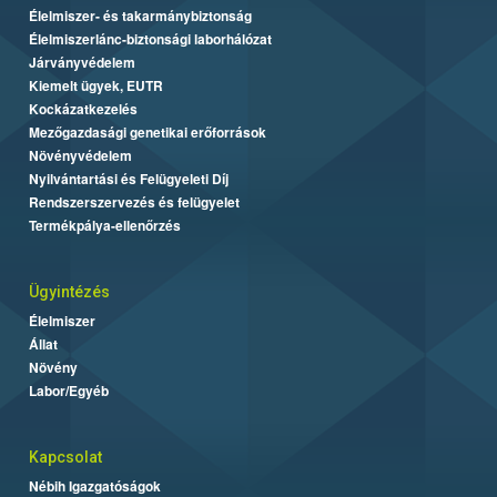
Élelmiszer- és takarmánybiztonság
Élelmiszerlánc-biztonsági laborhálózat
Járványvédelem
Kiemelt ügyek, EUTR
Kockázatkezelés
Mezőgazdasági genetikai erőforrások
Növényvédelem
Nyilvántartási és Felügyeleti Díj
Rendszerszervezés és felügyelet
Termékpálya-ellenőrzés
Ügyintézés
Élelmiszer
Állat
Növény
Labor/Egyéb
Kapcsolat
Nébih Igazgatóságok