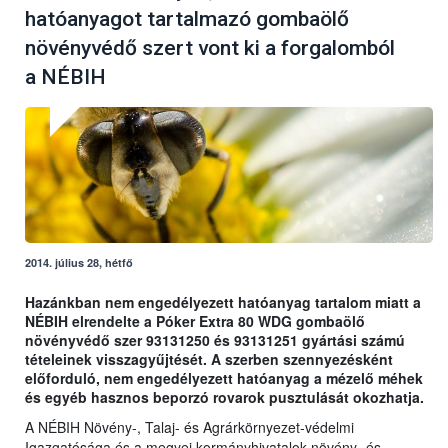
hatóanyagot tartalmazó gombaölő
növényvédő szert vont ki a forgalomból
a NÉBIH
2014. július 28, hétfő
Hazánkban nem engedélyezett hatóanyag tartalom miatt a
NÉBIH elrendelte a Póker Extra 80 WDG gombaölő
növényvédő szer 93131250 és 93131251 gyártási számú
tételeinek visszagyűjtését. A szerben szennyezésként
előforduló, nem engedélyezett hatóanyag a mézelő méhek
és egyéb hasznos beporzó rovarok pusztulását okozhatja.
A NÉBIH Növény-, Talaj- és Agrárkörnyezet-védelmi
Igazgatósága és a megyei kormányhivatalok növény- és