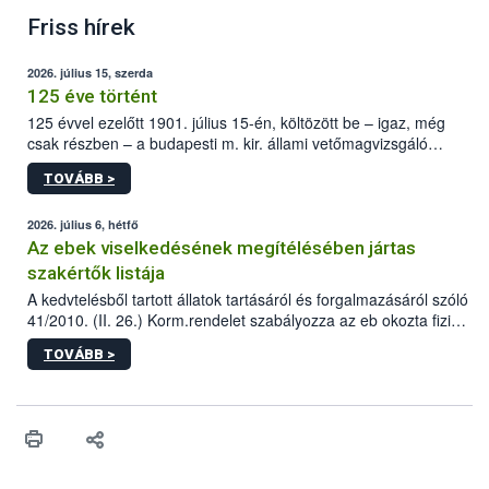
Friss hírek
2026. július 15, szerda
125 éve történt
125 évvel ezelőtt 1901. július 15-én, költözött be – igaz, még
csak részben – a budapesti m. kir. állami vetőmagvizsgáló
állomás a Kis Rókus utca 15. szám alatti, Czigler Győző által
TOVÁBB >
tervezett új épületébe.
2026. július 6, hétfő
Az ebek viselkedésének megítélésében jártas
szakértők listája
A kedvtelésből tartott állatok tartásáról és forgalmazásáról szóló
41/2010. (II. 26.) Korm.rendelet szabályozza az eb okozta fizikai
sérülés, illetve ennek veszélye keletkezésekor felmerülő
TOVÁBB >
hatósági feladatokat, valamint a veszélyes eb tartását és annak
engedélyezését. Ezen eljárások során szükség esetén be kell
vonni az ebek viselkedésének megítélésében jártas szakértőt.