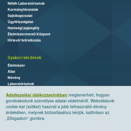
Nébih Laboratóriumok
Kormányhivatalok
Sajtókapcsolat
Ügyfélszolgálat
Hatósági jogsegély
Élelmiszermentő Központ
Hírlevél feliratkozás
Gyakori kérdések
Élelmiszer
Állat
Növény
Laboratóriumok
Labor/Egyéb
Adatkezelési tájékoztatónkban
megismerheti, hogyan
gondoskodunk személyes adatai védelméről. Weboldalunk
cookie-kat (sütiket) használ a jobb felhasználói élmény
érdekében, melynek biztosításához kérjük, kattintson az
„Elfogadom” gombra.