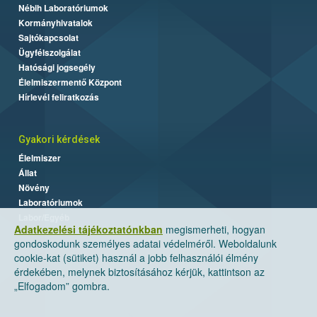
Nébih Laboratóriumok
Kormányhivatalok
Sajtókapcsolat
Ügyfélszolgálat
Hatósági jogsegély
Élelmiszermentő Központ
Hírlevél feliratkozás
Gyakori kérdések
Élelmiszer
Állat
Növény
Laboratóriumok
Labor/Egyéb
Adatkezelési tájékoztatónkban
megismerheti, hogyan
gondoskodunk személyes adatai védelméről. Weboldalunk
cookie-kat (sütiket) használ a jobb felhasználói élmény
érdekében, melynek biztosításához kérjük, kattintson az
„Elfogadom” gombra.