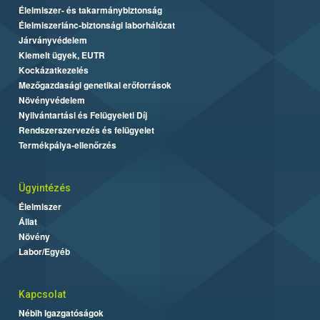
Élelmiszer- és takarmánybiztonság
Élelmiszerlánc-biztonsági laborhálózat
Járványvédelem
Kiemelt ügyek, EUTR
Kockázatkezelés
Mezőgazdasági genetikai erőforrások
Növényvédelem
Nyilvántartási és Felügyeleti Díj
Rendszerszervezés és felügyelet
Termékpálya-ellenőrzés
Ügyintézés
Élelmiszer
Állat
Növény
Labor/Egyéb
Kapcsolat
Nébih Igazgatóságok