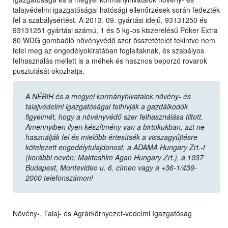
talajvédelmi igazgatóságai hatósági ellenőrzések során fedezték
fel a szabálysértést. A 2013. 09. gyártási idejű, 93131250 és
93131251 gyártási számú, 1 és 5 kg-os kiszerelésű Póker Extra
80 WDG gombaölő növényvédő szer összetételét tekintve nem
felel meg az engedélyokiratában foglaltaknak, és szabályos
felhasználás mellett is a méhek és hasznos beporzó rovarok
pusztulását okozhatja.
A NÉBIH és a megyei kormányhivatalok növény- és
talajvédelmi igazgatóságai felhívják a gazdálkodók
figyelmét, hogy a növényvédő szer felhasználása tiltott.
Amennyiben ilyen készítmény van a birtokukban, azt ne
használják fel és mielőbb értesítsék a visszagyűjtésre
kötelezett engedélytulajdonost, a ADAMA Hungary Zrt.-t
(korábbi nevén: Makteshim Agan Hungary Zrt.), a 1037
Budapest, Montevideo u. 6. címen vagy a +36-1/439-
2000 telefonszámon!
Növény-, Talaj- és Agrárkörnyezet-védelmi Igazgatóság