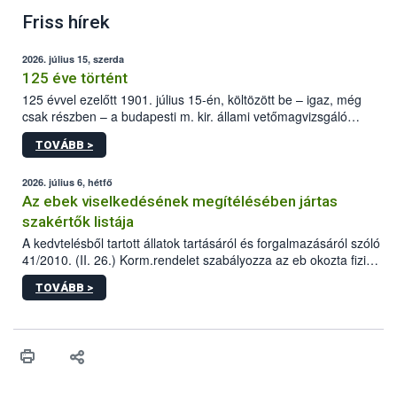
Friss hírek
2026. július 15, szerda
125 éve történt
125 évvel ezelőtt 1901. július 15-én, költözött be – igaz, még
csak részben – a budapesti m. kir. állami vetőmagvizsgáló
állomás a Kis Rókus utca 15. szám alatti, Czigler Győző által
TOVÁBB >
tervezett új épületébe.
2026. július 6, hétfő
Az ebek viselkedésének megítélésében jártas
szakértők listája
A kedvtelésből tartott állatok tartásáról és forgalmazásáról szóló
41/2010. (II. 26.) Korm.rendelet szabályozza az eb okozta fizikai
sérülés, illetve ennek veszélye keletkezésekor felmerülő
TOVÁBB >
hatósági feladatokat, valamint a veszélyes eb tartását és annak
engedélyezését. Ezen eljárások során szükség esetén be kell
vonni az ebek viselkedésének megítélésében jártas szakértőt.