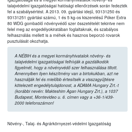
talajvédelmi igazgatóságai hatósági ellenőrzések során fedezték
fel a szabálysértést. A 2013. 09. gyártási idejű, 93131250 és
93131251 gyártási számú, 1 és 5 kg-os kiszerelésű Póker Extra
80 WDG gombaölő növényvédő szer összetételét tekintve nem
felel meg az engedélyokiratában foglaltaknak, és szabályos
felhasználás mellett is a méhek és hasznos beporzó rovarok
pusztulását okozhatja.
A NÉBIH és a megyei kormányhivatalok növény- és
talajvédelmi igazgatóságai felhívják a gazdálkodók
figyelmét, hogy a növényvédő szer felhasználása tiltott.
Amennyiben ilyen készítmény van a birtokukban, azt ne
használják fel és mielőbb értesítsék a visszagyűjtésre
kötelezett engedélytulajdonost, a ADAMA Hungary Zrt.-t
(korábbi nevén: Makteshim Agan Hungary Zrt.), a 1037
Budapest, Montevideo u. 6. címen vagy a +36-1/439-
2000 telefonszámon!
Növény-, Talaj- és Agrárkörnyezet-védelmi Igazgatóság