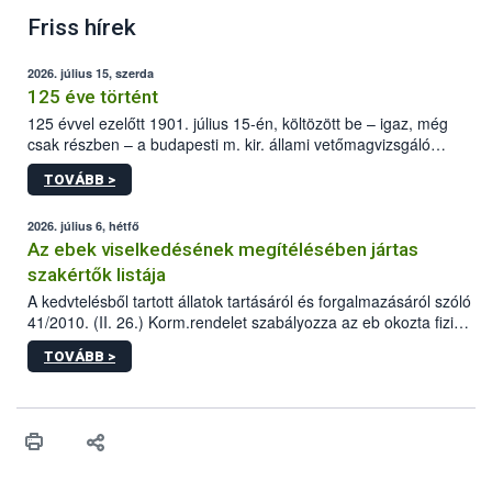
Friss hírek
2026. július 15, szerda
125 éve történt
125 évvel ezelőtt 1901. július 15-én, költözött be – igaz, még
csak részben – a budapesti m. kir. állami vetőmagvizsgáló
állomás a Kis Rókus utca 15. szám alatti, Czigler Győző által
TOVÁBB >
tervezett új épületébe.
2026. július 6, hétfő
Az ebek viselkedésének megítélésében jártas
szakértők listája
A kedvtelésből tartott állatok tartásáról és forgalmazásáról szóló
41/2010. (II. 26.) Korm.rendelet szabályozza az eb okozta fizikai
sérülés, illetve ennek veszélye keletkezésekor felmerülő
TOVÁBB >
hatósági feladatokat, valamint a veszélyes eb tartását és annak
engedélyezését. Ezen eljárások során szükség esetén be kell
vonni az ebek viselkedésének megítélésében jártas szakértőt.