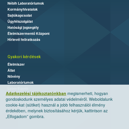
Nébih Laboratóriumok
Kormányhivatalok
Sajtókapcsolat
Ügyfélszolgálat
Hatósági jogsegély
Élelmiszermentő Központ
Hírlevél feliratkozás
Gyakori kérdések
Élelmiszer
Állat
Növény
Laboratóriumok
Labor/Egyéb
Adatkezelési tájékoztatónkban
megismerheti, hogyan
gondoskodunk személyes adatai védelméről. Weboldalunk
cookie-kat (sütiket) használ a jobb felhasználói élmény
érdekében, melynek biztosításához kérjük, kattintson az
„Elfogadom” gombra.