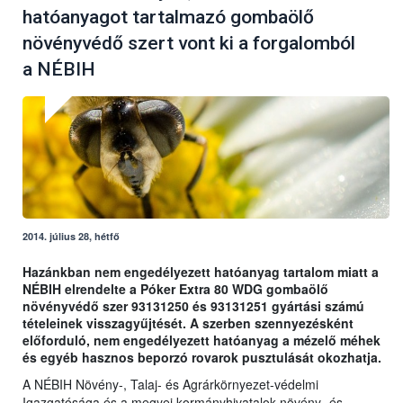
hatóanyagot tartalmazó gombaölő
növényvédő szert vont ki a forgalomból
a NÉBIH
2014. július 28, hétfő
Hazánkban nem engedélyezett hatóanyag tartalom miatt a
NÉBIH elrendelte a Póker Extra 80 WDG gombaölő
növényvédő szer 93131250 és 93131251 gyártási számú
tételeinek visszagyűjtését. A szerben szennyezésként
előforduló, nem engedélyezett hatóanyag a mézelő méhek
és egyéb hasznos beporzó rovarok pusztulását okozhatja.
A NÉBIH Növény-, Talaj- és Agrárkörnyezet-védelmi
Igazgatósága és a megyei kormányhivatalok növény- és