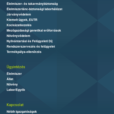
Élelmiszer- és takarmánybiztonság
Élelmiszerlánc-biztonsági laborhálózat
Járványvédelem
Kiemelt ügyek, EUTR
Kockázatkezelés
Mezőgazdasági genetikai erőforrások
Növényvédelem
Nyilvántartási és Felügyeleti Díj
Rendszerszervezés és felügyelet
Termékpálya-ellenőrzés
Ügyintézés
Élelmiszer
Állat
Növény
Labor/Egyéb
Kapcsolat
Nébih Igazgatóságok