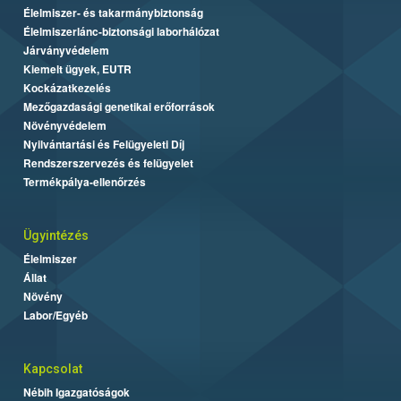
Élelmiszer- és takarmánybiztonság
Élelmiszerlánc-biztonsági laborhálózat
Járványvédelem
Kiemelt ügyek, EUTR
Kockázatkezelés
Mezőgazdasági genetikai erőforrások
Növényvédelem
Nyilvántartási és Felügyeleti Díj
Rendszerszervezés és felügyelet
Termékpálya-ellenőrzés
Ügyintézés
Élelmiszer
Állat
Növény
Labor/Egyéb
Kapcsolat
Nébih Igazgatóságok