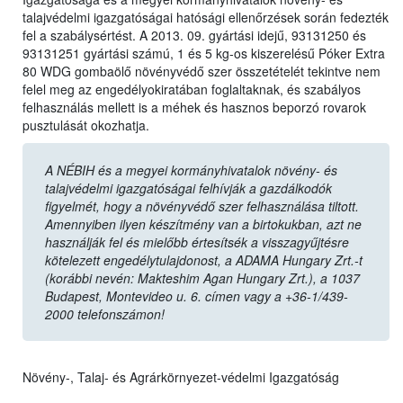
talajvédelmi igazgatóságai hatósági ellenőrzések során fedezték
fel a szabálysértést. A 2013. 09. gyártási idejű, 93131250 és
93131251 gyártási számú, 1 és 5 kg-os kiszerelésű Póker Extra
80 WDG gombaölő növényvédő szer összetételét tekintve nem
felel meg az engedélyokiratában foglaltaknak, és szabályos
felhasználás mellett is a méhek és hasznos beporzó rovarok
pusztulását okozhatja.
A NÉBIH és a megyei kormányhivatalok növény- és
talajvédelmi igazgatóságai felhívják a gazdálkodók
figyelmét, hogy a növényvédő szer felhasználása tiltott.
Amennyiben ilyen készítmény van a birtokukban, azt ne
használják fel és mielőbb értesítsék a visszagyűjtésre
kötelezett engedélytulajdonost, a ADAMA Hungary Zrt.-t
(korábbi nevén: Makteshim Agan Hungary Zrt.), a 1037
Budapest, Montevideo u. 6. címen vagy a +36-1/439-
2000 telefonszámon!
Növény-, Talaj- és Agrárkörnyezet-védelmi Igazgatóság