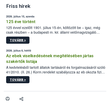
Friss hírek
2026. július 15, szerda
125 éve történt
125 évvel ezelőtt 1901. július 15-én, költözött be – igaz, még
csak részben – a budapesti m. kir. állami vetőmagvizsgáló
állomás a Kis Rókus utca 15. szám alatti, Czigler Győző által
TOVÁBB >
tervezett új épületébe.
2026. július 6, hétfő
Az ebek viselkedésének megítélésében jártas
szakértők listája
A kedvtelésből tartott állatok tartásáról és forgalmazásáról szóló
41/2010. (II. 26.) Korm.rendelet szabályozza az eb okozta fizikai
sérülés, illetve ennek veszélye keletkezésekor felmerülő
TOVÁBB >
hatósági feladatokat, valamint a veszélyes eb tartását és annak
engedélyezését. Ezen eljárások során szükség esetén be kell
vonni az ebek viselkedésének megítélésében jártas szakértőt.