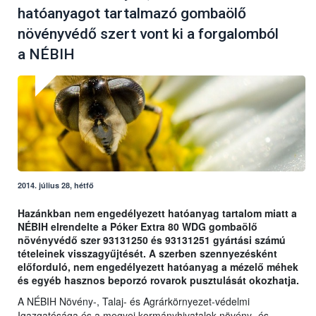
hatóanyagot tartalmazó gombaölő
növényvédő szert vont ki a forgalomból
a NÉBIH
2014. július 28, hétfő
Hazánkban nem engedélyezett hatóanyag tartalom miatt a
NÉBIH elrendelte a Póker Extra 80 WDG gombaölő
növényvédő szer 93131250 és 93131251 gyártási számú
tételeinek visszagyűjtését. A szerben szennyezésként
előforduló, nem engedélyezett hatóanyag a mézelő méhek
és egyéb hasznos beporzó rovarok pusztulását okozhatja.
A NÉBIH Növény-, Talaj- és Agrárkörnyezet-védelmi
Igazgatósága és a megyei kormányhivatalok növény- és