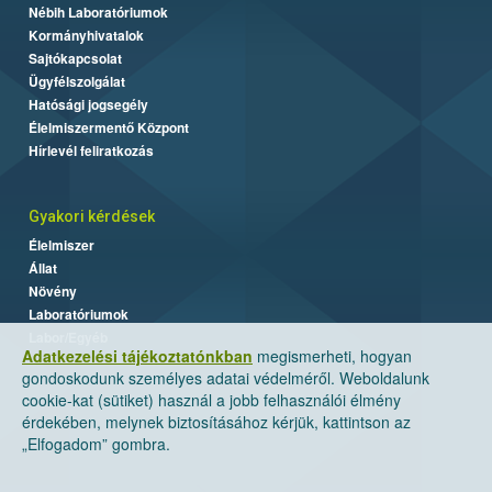
Nébih Laboratóriumok
Kormányhivatalok
Sajtókapcsolat
Ügyfélszolgálat
Hatósági jogsegély
Élelmiszermentő Központ
Hírlevél feliratkozás
Gyakori kérdések
Élelmiszer
Állat
Növény
Laboratóriumok
Labor/Egyéb
Adatkezelési tájékoztatónkban
megismerheti, hogyan
gondoskodunk személyes adatai védelméről. Weboldalunk
cookie-kat (sütiket) használ a jobb felhasználói élmény
érdekében, melynek biztosításához kérjük, kattintson az
„Elfogadom” gombra.