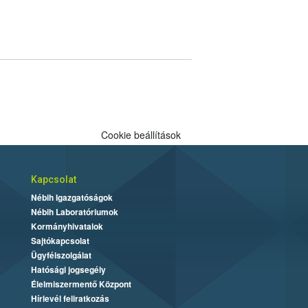
Cookie beállítások
Kapcsolat
Nébih Igazgatóságok
Nébih Laboratóriumok
Kormányhivatalok
Sajtókapcsolat
Ügyfélszolgálat
Hatósági jogsegély
Élelmiszermentő Központ
Hírlevél feliratkozás