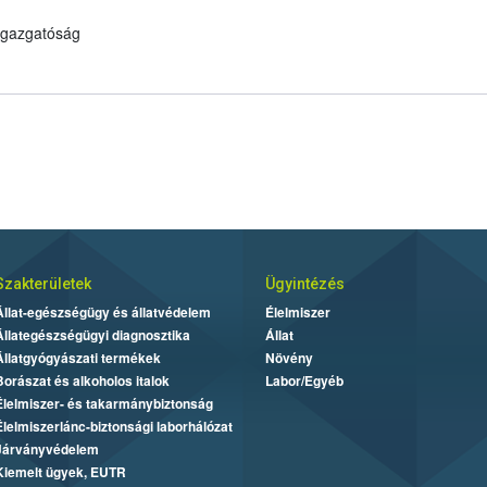
 Igazgatóság
Szakterületek
Ügyintézés
Állat-egészségügy és állatvédelem
Élelmiszer
Állategészségügyi diagnosztika
Állat
Állatgyógyászati termékek
Növény
Borászat és alkoholos italok
Labor/Egyéb
Élelmiszer- és takarmánybiztonság
Élelmiszerlánc-biztonsági laborhálózat
Járványvédelem
Kiemelt ügyek, EUTR