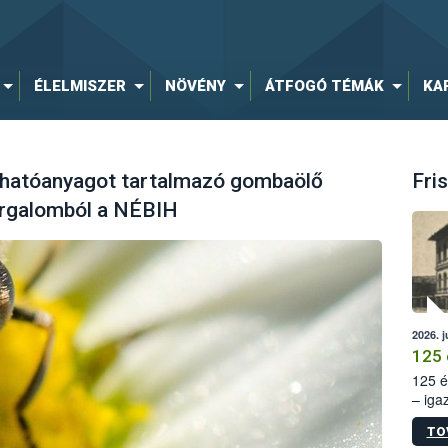
ÉLELMISZER
NÖVÉNY
ÁTFOGÓ TÉMÁK
KA
 hatóanyagot tartalmazó gombaölő
Fris
orgalomból a NÉBIH
2026. j
125 
125 é
– iga
állam
TO
15. sz