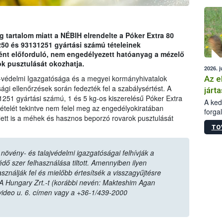
épüle
tartalom miatt a NÉBIH elrendelte a Póker Extra 80
 és 93131251 gyártási számú tételeinek
ént előforduló, nem engedélyezett hatóanyag a mézelő
k pusztulását okozhatja.
2026. j
-védelmi Igazgatósága és a megyei kormányhivatalok
Az e
ági ellenőrzések során fedezték fel a szabálysértést. A
járta
1251 gyártási számú, 1 és 5 kg-os kiszerelésű Póker Extra
A kedv
elét tekintve nem felel meg az engedélyokiratában
forga
lett is a méhek és hasznos beporzó rovarok pusztulását
Korm.
TO
sérül
felme
veszé
övény- és talajvédelmi igazgatóságai felhívják a
Ezen 
ő szer felhasználása tiltott. Amennyiben ilyen
vonni
sználják fel és mielőbb értesítsék a visszagyűjtésre
jártas
A Hungary Zrt.-t (korábbi nevén: Makteshim Agan
video u. 6. címen vagy a +36-1/439-2000