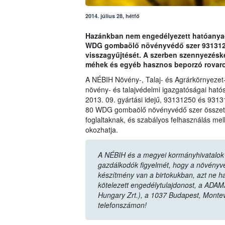
2014. július 28, hétfő
Hazánkban nem engedélyezett hatóanyag 
WDG gombaölő növényvédő szer 93131250
visszagyűjtését. A szerben szennyezésk
méhek és egyéb hasznos beporzó rovaro
A NÉBIH Növény-, Talaj- és Agrárkörnyezet
növény- és talajvédelmi igazgatóságai hatós
2013. 09. gyártási idejű, 93131250 és 9313
80 WDG gombaölő növényvédő szer összetét
foglaltaknak, és szabályos felhasználás mel
okozhatja.
A NÉBIH és a megyei kormányhivatalok n
gazdálkodók figyelmét, hogy a növényvéd
készítmény van a birtokukban, azt ne ha
kötelezett engedélytulajdonost, a ADAM
Hungary Zrt.), a 1037 Budapest, Monte
telefonszámon!