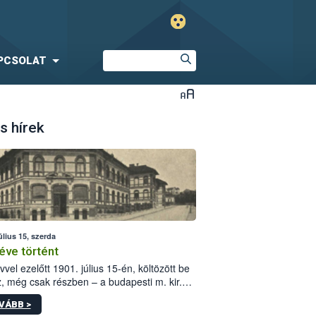
PCSOLAT
s hírek
úlius 15, szerda
éve történt
vvel ezelőtt 1901. július 15-én, költözött be
z, még csak részben – a budapesti m. kir.
i vetőmagvizsgáló állomás a Kis Rókus utca
VÁBB >
ám alatti, Czigler Győző által tervezett új