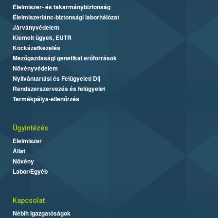
Élelmiszer- és takarmánybiztonság
Élelmiszerlánc-biztonsági laborhálózat
Járványvédelem
Kiemelt ügyek, EUTR
Kockázatkezelés
Mezőgazdasági genetikai erőforrások
Növényvédelem
Nyilvántartási és Felügyeleti Díj
Rendszerszervezés és felügyelet
Termékpálya-ellenőrzés
Ügyintézés
Élelmiszer
Állat
Növény
Labor/Egyéb
Kapcsolat
Nébih Igazgatóságok