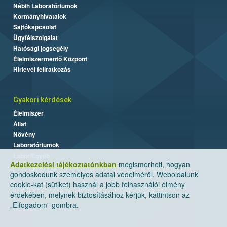
Nébih Laboratóriumok
Kormányhivatalok
Sajtókapcsolat
Ügyfélszolgálat
Hatósági jogsegély
Élelmiszermentő Központ
Hírlevél feliratkozás
Gyakori kérdések
Élelmiszer
Állat
Növény
Laboratóriumok
Labor/Egyéb
Adatkezelési tájékoztatónkban
megismerheti, hogyan
gondoskodunk személyes adatai védelméről. Weboldalunk
cookie-kat (sütiket) használ a jobb felhasználói élmény
érdekében, melynek biztosításához kérjük, kattintson az
„Elfogadom” gombra.