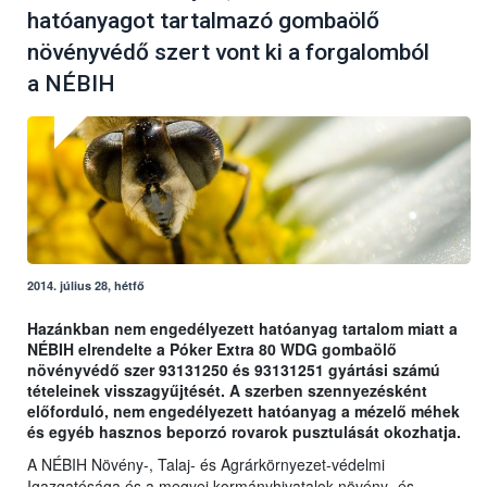
hatóanyagot tartalmazó gombaölő
növényvédő szert vont ki a forgalomból
a NÉBIH
2014. július 28, hétfő
Hazánkban nem engedélyezett hatóanyag tartalom miatt a
NÉBIH elrendelte a Póker Extra 80 WDG gombaölő
növényvédő szer 93131250 és 93131251 gyártási számú
tételeinek visszagyűjtését. A szerben szennyezésként
előforduló, nem engedélyezett hatóanyag a mézelő méhek
és egyéb hasznos beporzó rovarok pusztulását okozhatja.
A NÉBIH Növény-, Talaj- és Agrárkörnyezet-védelmi
Igazgatósága és a megyei kormányhivatalok növény- és