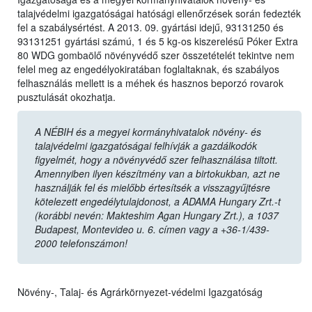
talajvédelmi igazgatóságai hatósági ellenőrzések során fedezték
fel a szabálysértést. A 2013. 09. gyártási idejű, 93131250 és
93131251 gyártási számú, 1 és 5 kg-os kiszerelésű Póker Extra
80 WDG gombaölő növényvédő szer összetételét tekintve nem
felel meg az engedélyokiratában foglaltaknak, és szabályos
felhasználás mellett is a méhek és hasznos beporzó rovarok
pusztulását okozhatja.
A NÉBIH és a megyei kormányhivatalok növény- és
talajvédelmi igazgatóságai felhívják a gazdálkodók
figyelmét, hogy a növényvédő szer felhasználása tiltott.
Amennyiben ilyen készítmény van a birtokukban, azt ne
használják fel és mielőbb értesítsék a visszagyűjtésre
kötelezett engedélytulajdonost, a ADAMA Hungary Zrt.-t
(korábbi nevén: Makteshim Agan Hungary Zrt.), a 1037
Budapest, Montevideo u. 6. címen vagy a +36-1/439-
2000 telefonszámon!
Növény-, Talaj- és Agrárkörnyezet-védelmi Igazgatóság