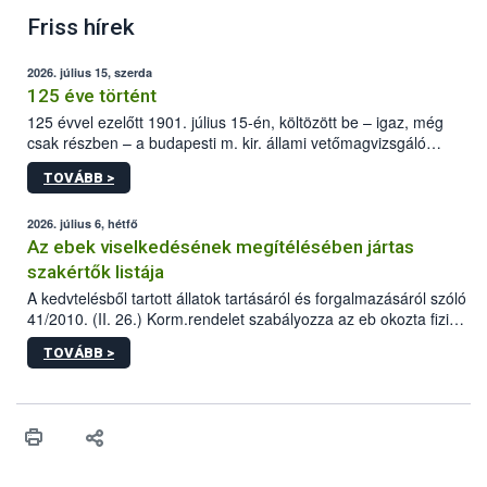
Friss hírek
2026. július 15, szerda
125 éve történt
125 évvel ezelőtt 1901. július 15-én, költözött be – igaz, még
csak részben – a budapesti m. kir. állami vetőmagvizsgáló
állomás a Kis Rókus utca 15. szám alatti, Czigler Győző által
TOVÁBB >
tervezett új épületébe.
2026. július 6, hétfő
Az ebek viselkedésének megítélésében jártas
szakértők listája
A kedvtelésből tartott állatok tartásáról és forgalmazásáról szóló
41/2010. (II. 26.) Korm.rendelet szabályozza az eb okozta fizikai
sérülés, illetve ennek veszélye keletkezésekor felmerülő
TOVÁBB >
hatósági feladatokat, valamint a veszélyes eb tartását és annak
engedélyezését. Ezen eljárások során szükség esetén be kell
vonni az ebek viselkedésének megítélésében jártas szakértőt.