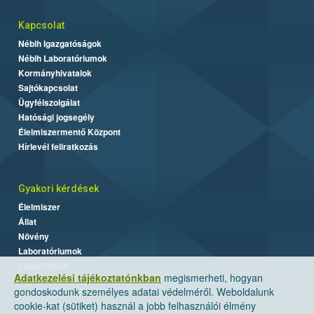
Kapcsolat
Nébih Igazgatóságok
Nébih Laboratóriumok
Kormányhivatalok
Sajtókapcsolat
Ügyfélszolgálat
Hatósági jogsegély
Élelmiszermentő Központ
Hírlevél feliratkozás
Gyakori kérdések
Élelmiszer
Állat
Növény
Laboratóriumok
Labor/Egyéb
Adatkezelési tájékoztatónkban
megismerheti, hogyan
gondoskodunk személyes adatai védelméről. Weboldalunk
cookie-kat (sütiket) használ a jobb felhasználói élmény