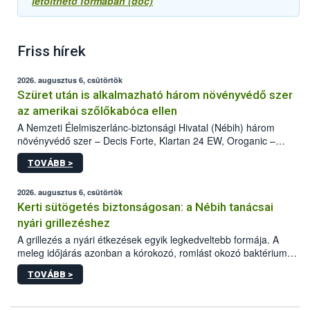
letölthető formában (doc)
Friss hírek
2026. augusztus 6, csütörtök
Szüret után is alkalmazható három növényvédő szer
az amerikai szőlőkabóca ellen
A Nemzeti Élelmiszerlánc-biztonsági Hivatal (Nébih) három
növényvédő szer – Decis Forte, Klartan 24 EW, Oroganic –
engedélyokiratát módosította, így azok a szüretet követően,
TOVÁBB >
egészen a vesszőérettség (BBCH 91) stádiumáig
felhasználhatóak a szőlőben. A kiterjesztések célja, hogy a korai
érésű szőlőkben is legyen lehetőség a károsító elleni további
2026. augusztus 6, csütörtök
védekezésre. Az Oroganic készítmény kis kiszerelésben kiskerti
Kerti sütögetés biztonságosan: a Nébih tanácsai
felhasználók számára is elérhető és ökológiai termesztésben is
nyári grillezéshez
engedélyezett.
A grillezés a nyári étkezések egyik legkedveltebb formája. A
meleg időjárás azonban a kórokozó, romlást okozó baktériumok
gyorsabb szaporodásának is kedvez. A szabadtéri sütögetés
TOVÁBB >
ezért nem csupán a megfelelő sütési technikáról szól: legalább
ilyen fontos az alapanyagok biztonságos kezelése, az alapvető
higiéniai szabályok betartása, a megfelelő hőkezelés, valamint a