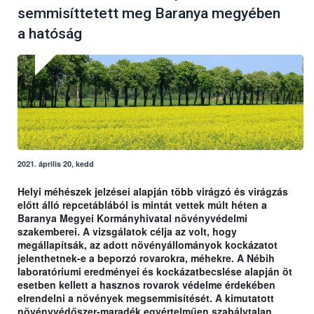
semmisíttetett meg Baranya megyében
a hatóság
2021. április 20, kedd
Helyi méhészek jelzései alapján több virágzó és virágzás
előtt álló repcetáblából is mintát vettek múlt héten a
Baranya Megyei Kormányhivatal növényvédelmi
szakemberei. A vizsgálatok célja az volt, hogy
megállapítsák, az adott növényállományok kockázatot
jelenthetnek-e a beporzó rovarokra, méhekre. A Nébih
laboratóriumi eredményei és kockázatbecslése alapján öt
esetben kellett a hasznos rovarok védelme érdekében
elrendelni a növények megsemmisítését. A kimutatott
növényvédőszer-maradék egyértelműen szabálytalan