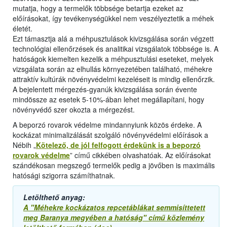
mutatja, hogy a termelők többsége betartja ezeket az
előírásokat, így tevékenységükkel nem veszélyeztetik a méhek
életét.
Ezt támasztja alá a méhpusztulások kivizsgálása során végzett
technológiai ellenőrzések és analitikai vizsgálatok többsége is. A
hatóságok kiemelten kezelik a méhpusztulási eseteket, melyek
vizsgálata során az elhullás környezetében található, méhekre
attraktív kultúrák növényvédelmi kezeléseit is mindig ellenőrzik.
A bejelentett mérgezés-gyanúk kivizsgálása során évente
mindössze az esetek 5-10%-ában lehet megállapítani, hogy
növényvédő szer okozta a mérgezést.
A beporzó rovarok védelme mindannyiunk közös érdeke. A
kockázat minimalizálását szolgáló növényvédelmi előírások a
Nébih „
Kötelező, de jól felfogott érdekünk is a beporzó
rovarok védelme
” című cikkében olvashatóak. Az előírásokat
szándékosan megszegő termelők pedig a jövőben is maximális
hatósági szigorra számíthatnak.
Letölthető anyag:
A "Méhekre kockázatos repcetáblákat semmisíttetett
meg Baranya megyében a hatóság" című közlemény