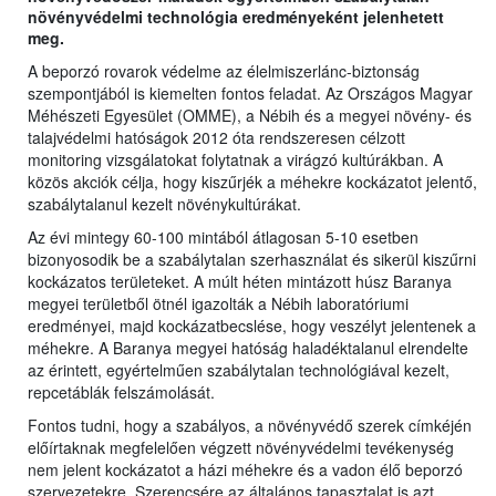
növényvédelmi technológia eredményeként jelenhetett
meg.
A beporzó rovarok védelme az élelmiszerlánc-biztonság
szempontjából is kiemelten fontos feladat. Az Országos Magyar
Méhészeti Egyesület (OMME), a Nébih és a megyei növény- és
talajvédelmi hatóságok 2012 óta rendszeresen célzott
monitoring vizsgálatokat folytatnak a virágzó kultúrákban. A
közös akciók célja, hogy kiszűrjék a méhekre kockázatot jelentő,
szabálytalanul kezelt növénykultúrákat.
Az évi mintegy 60-100 mintából átlagosan 5-10 esetben
bizonyosodik be a szabálytalan szerhasználat és sikerül kiszűrni
kockázatos területeket. A múlt héten mintázott húsz Baranya
megyei területből ötnél igazolták a Nébih laboratóriumi
eredményei, majd kockázatbecslése, hogy veszélyt jelentenek a
méhekre. A Baranya megyei hatóság haladéktalanul elrendelte
az érintett, egyértelműen szabálytalan technológiával kezelt,
repcetáblák felszámolását.
Fontos tudni, hogy a szabályos, a növényvédő szerek címkéjén
előírtaknak megfelelően végzett növényvédelmi tevékenység
nem jelent kockázatot a házi méhekre és a vadon élő beporzó
szervezetekre. Szerencsére az általános tapasztalat is azt