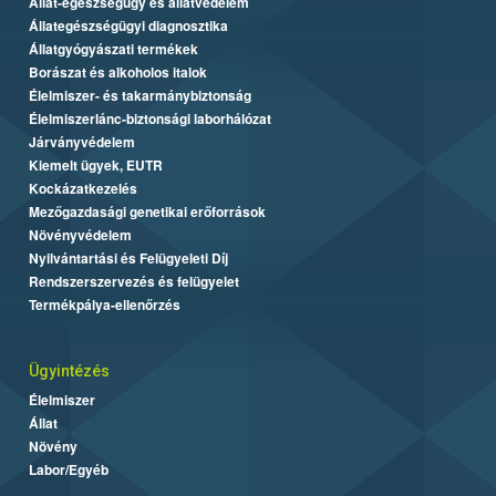
Állat-egészségügy és állatvédelem
Állategészségügyi diagnosztika
Állatgyógyászati termékek
Borászat és alkoholos italok
Élelmiszer- és takarmánybiztonság
Élelmiszerlánc-biztonsági laborhálózat
Járványvédelem
Kiemelt ügyek, EUTR
Kockázatkezelés
Mezőgazdasági genetikai erőforrások
Növényvédelem
Nyilvántartási és Felügyeleti Díj
Rendszerszervezés és felügyelet
Termékpálya-ellenőrzés
Ügyintézés
Élelmiszer
Állat
Növény
Labor/Egyéb