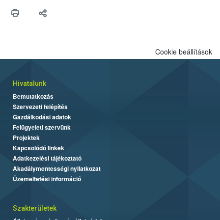
maradékok szakszerű tárolása. A Nemzeti Élelmiszerlánc-
biztonsági Hivatal (Nébih) Oktatási Programja összegyűjtötte a
biztonságos grillezés legfontosabb tudnivalóit.
Cookie beállítások
Hivatalunk
Bemutatkozás
Szervezeti felépítés
Gazdálkodási adatok
Felügyeleti szervünk
Projektek
Kapcsolódó linkek
Adatkezelési tájékoztató
Akadálymentességi nyilatkozat
Üzemeltetési információ
Szakterületek