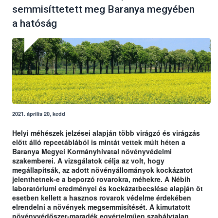
semmisíttetett meg Baranya megyében
a hatóság
2021. április 20, kedd
Helyi méhészek jelzései alapján több virágzó és virágzás
előtt álló repcetáblából is mintát vettek múlt héten a
Baranya Megyei Kormányhivatal növényvédelmi
szakemberei. A vizsgálatok célja az volt, hogy
megállapítsák, az adott növényállományok kockázatot
jelenthetnek-e a beporzó rovarokra, méhekre. A Nébih
laboratóriumi eredményei és kockázatbecslése alapján öt
esetben kellett a hasznos rovarok védelme érdekében
elrendelni a növények megsemmisítését. A kimutatott
növényvédőszer-maradék egyértelműen szabálytalan