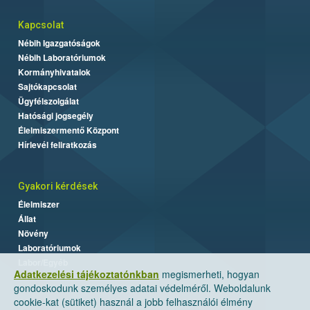
Kapcsolat
Nébih Igazgatóságok
Nébih Laboratóriumok
Kormányhivatalok
Sajtókapcsolat
Ügyfélszolgálat
Hatósági jogsegély
Élelmiszermentő Központ
Hírlevél feliratkozás
Gyakori kérdések
Élelmiszer
Állat
Növény
Laboratóriumok
Labor/Egyéb
Adatkezelési tájékoztatónkban
megismerheti, hogyan
gondoskodunk személyes adatai védelméről. Weboldalunk
cookie-kat (sütiket) használ a jobb felhasználói élmény