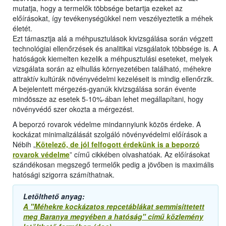
mutatja, hogy a termelők többsége betartja ezeket az
előírásokat, így tevékenységükkel nem veszélyeztetik a méhek
életét.
Ezt támasztja alá a méhpusztulások kivizsgálása során végzett
technológiai ellenőrzések és analitikai vizsgálatok többsége is. A
hatóságok kiemelten kezelik a méhpusztulási eseteket, melyek
vizsgálata során az elhullás környezetében található, méhekre
attraktív kultúrák növényvédelmi kezeléseit is mindig ellenőrzik.
A bejelentett mérgezés-gyanúk kivizsgálása során évente
mindössze az esetek 5-10%-ában lehet megállapítani, hogy
növényvédő szer okozta a mérgezést.
A beporzó rovarok védelme mindannyiunk közös érdeke. A
kockázat minimalizálását szolgáló növényvédelmi előírások a
Nébih „
Kötelező, de jól felfogott érdekünk is a beporzó
rovarok védelme
” című cikkében olvashatóak. Az előírásokat
szándékosan megszegő termelők pedig a jövőben is maximális
hatósági szigorra számíthatnak.
Letölthető anyag:
A "Méhekre kockázatos repcetáblákat semmisíttetett
meg Baranya megyében a hatóság" című közlemény