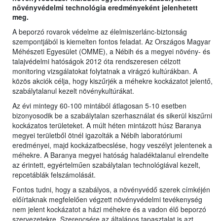
növényvédelmi technológia eredményeként jelenhetett
meg.
A beporzó rovarok védelme az élelmiszerlánc-biztonság
szempontjából is kiemelten fontos feladat. Az Országos Magyar
Méhészeti Egyesület (OMME), a Nébih és a megyei növény- és
talajvédelmi hatóságok 2012 óta rendszeresen célzott
monitoring vizsgálatokat folytatnak a virágzó kultúrákban. A
közös akciók célja, hogy kiszűrjék a méhekre kockázatot jelentő,
szabálytalanul kezelt növénykultúrákat.
Az évi mintegy 60-100 mintából átlagosan 5-10 esetben
bizonyosodik be a szabálytalan szerhasználat és sikerül kiszűrni
kockázatos területeket. A múlt héten mintázott húsz Baranya
megyei területből ötnél igazolták a Nébih laboratóriumi
eredményei, majd kockázatbecslése, hogy veszélyt jelentenek a
méhekre. A Baranya megyei hatóság haladéktalanul elrendelte
az érintett, egyértelműen szabálytalan technológiával kezelt,
repcetáblák felszámolását.
Fontos tudni, hogy a szabályos, a növényvédő szerek címkéjén
előírtaknak megfelelően végzett növényvédelmi tevékenység
nem jelent kockázatot a házi méhekre és a vadon élő beporzó
szervezetekre. Szerencsére az általános tapasztalat is azt