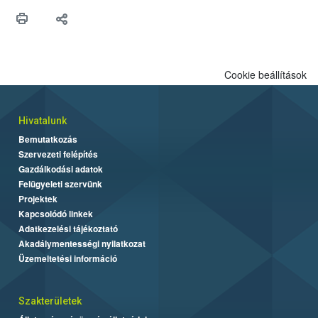
védekezésre. Az Oroganic készítmény kis kiszerelésben kiskerti
felhasználók számára is elérhető és ökológiai termesztésben is
engedélyezett.
Cookie beállítások
Hivatalunk
Bemutatkozás
Szervezeti felépítés
Gazdálkodási adatok
Felügyeleti szervünk
Projektek
Kapcsolódó linkek
Adatkezelési tájékoztató
Akadálymentességi nyilatkozat
Üzemeltetési információ
Szakterületek