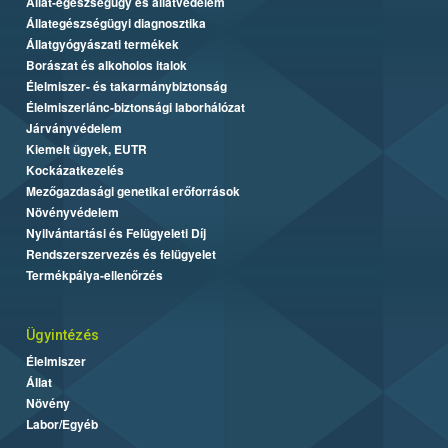
Állat-egészségügy és állatvédelem
Állategészségügyi diagnosztika
Állatgyógyászati termékek
Borászat és alkoholos italok
Élelmiszer- és takarmánybiztonság
Élelmiszerlánc-biztonsági laborhálózat
Járványvédelem
Kiemelt ügyek, EUTR
Kockázatkezelés
Mezőgazdasági genetikai erőforrások
Növényvédelem
Nyilvántartási és Felügyeleti Díj
Rendszerszervezés és felügyelet
Termékpálya-ellenőrzés
Ügyintézés
Élelmiszer
Állat
Növény
Labor/Egyéb