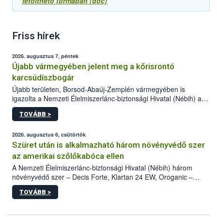
letölthető formában (doc)
Friss hírek
2026. augusztus 7, péntek
Újabb vármegyében jelent meg a kőrisrontó
karcsúdíszbogár
Újabb területen, Borsod-Abaúj-Zemplén vármegyében is
igazolta a Nemzeti Élelmiszerlánc-biztonsági Hivatal (Nébih) a
kőrisrontó karcsúdíszbogár (Agrilus planipennis) jelenlétét. A
TOVÁBB >
kártevőt nem csak színcsapdában találták meg, de már fertőzött
fában is azonosították. A növényvédelmi szakemberek folytatják
az intenzív felderítést, emellett az intézkedéseket a szlovák
2026. augusztus 6, csütörtök
hatósággal is összehangolják a terjedés megállítása érdekében.
Szüret után is alkalmazható három növényvédő szer
az amerikai szőlőkabóca ellen
A Nemzeti Élelmiszerlánc-biztonsági Hivatal (Nébih) három
növényvédő szer – Decis Forte, Klartan 24 EW, Oroganic –
engedélyokiratát módosította, így azok a szüretet követően,
TOVÁBB >
egészen a vesszőérettség (BBCH 91) stádiumáig
felhasználhatóak a szőlőben. A kiterjesztések célja, hogy a korai
érésű szőlőkben is legyen lehetőség a károsító elleni további