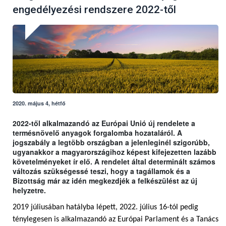
engedélyezési rendszere 2022-től
2020. május 4, hétfő
2022-től alkalmazandó az Európai Unió új rendelete a
termésnövelő anyagok forgalomba hozataláról. A
jogszabály a legtöbb országban a jelenleginél szigorúbb,
ugyanakkor a magyarországihoz képest kifejezetten lazább
követelményeket ír elő. A rendelet által determinált számos
változás szükségessé teszi, hogy a tagállamok és a
Bizottság már az idén megkezdjék a felkészülést az új
helyzetre.
2019 júliusában hatályba lépett, 2022. július 16-tól pedig
ténylegesen is alkalmazandó az Európai Parlament és a Tanács