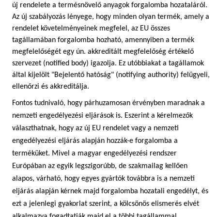
új rendelete a termésnövelő anyagok forgalomba hozataláról.
Az új szabályozás lényege, hogy minden olyan termék, amely a
rendelet követelményeinek megfelel, az EU összes
tagállamában forgalomba hozható, amennyiben a termék
megfelelőségét egy ún. akkreditált megfelelőség értékelő
szervezet (notified body) igazolja. Ez utóbbiakat a tagállamok
által kijelölt "Bejelentő hatóság" (notifying authority) felügyeli,
ellenőrzi és akkreditálja.
Fontos tudnivaló, hogy párhuzamosan érvényben maradnak a
nemzeti engedélyezési eljárások is. Eszerint a kérelmezők
választhatnak, hogy az új EU rendelet vagy a nemzeti
engedélyezési eljárás alapján hozzák-e forgalomba a
terméküket. Mivel a magyar engedélyezési rendszer
Európában az egyik legszigorúbb, de szakmailag kellően
alapos, várható, hogy egyes gyártók továbbra is a nemzeti
eljárás alapján kérnek majd forgalomba hozatali engedélyt, és
ezt a jelenlegi gyakorlat szerint, a kölcsönös elismerés elvét
alkalmazva fogadtatják majd el a többi tagállammal.