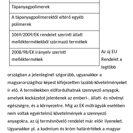
Tápanyagpolimerek
A tápanyagpolimerektől eltérő egyéb
polimerek
1069/2009/EK rendelet szerinti állati
melléktermékekből származó termékek
Az új EU
2008/98/EK irányelv szerinti
melléktermékek
Rendelet a
legtöbb
országban a jelenleginél szigorúbb, ugyanakkor a
magyarországihoz képest kifejezetten lazább követelményeket
ír elő. A termékekben előfordulhatnak szennyező anyagok,
amelyek kockázatot jelentenek az emberi-, állati- és növényi
egészségre, és a környezetre. Míg az EK műtrágyák esetében
nem voltak egyértelmű követelmények a szennyező
anyagokra, az új termésnövelő rendelet már előír ilyeneket.
Ugyanakkor pl. a kadmium és króm határértékek a magyar