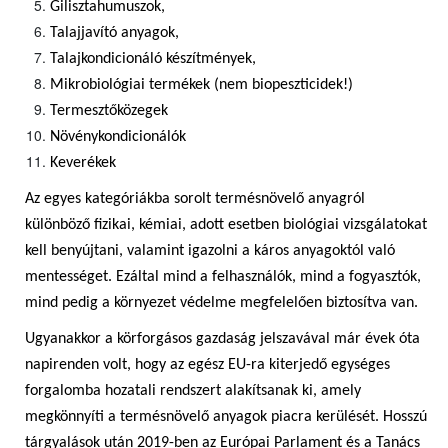
Gilisztahumuszok,
Talajjavító anyagok,
Talajkondicionáló készítmények,
Mikrobiológiai termékek (nem biopeszticidek!)
Termesztőközegek
Növénykondicionálók
Keverékek
Az egyes kategóriákba sorolt termésnövelő anyagról
különböző fizikai, kémiai, adott esetben biológiai vizsgálatokat
kell benyújtani, valamint igazolni a káros anyagoktól való
mentességet. Ezáltal mind a felhasználók, mind a fogyasztók,
mind pedig a környezet védelme megfelelően biztosítva van.
Ugyanakkor a körforgásos gazdaság jelszavával már évek óta
napirenden volt, hogy az egész EU-ra kiterjedő egységes
forgalomba hozatali rendszert alakítsanak ki, amely
megkönnyíti a termésnövelő anyagok piacra kerülését. Hosszú
tárgyalások után 2019-ben az Európai Parlament és a Tanács