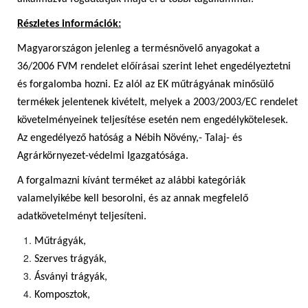
Részletes információk:
Magyarországon jelenleg a termésnövelő anyagokat a
36/2006 FVM rendelet előírásai szerint lehet engedélyeztetni
és forgalomba hozni. Ez alól az EK műtrágyának minősülő
termékek jelentenek kivételt, melyek a 2003/2003/EC rendelet
követelményeinek teljesítése esetén nem engedélykötelesek.
Az engedélyező hatóság a Nébih Növény,- Talaj- és
Agrárkörnyezet-védelmi Igazgatósága.
A forgalmazni kívánt terméket az alábbi kategóriák
valamelyikébe kell besorolni, és az annak megfelelő
adatkövetelményt teljesíteni.
Műtrágyák,
Szerves trágyák,
Ásványi trágyák,
Komposztok,