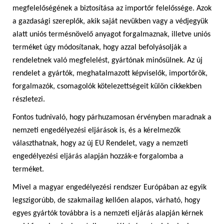
megfelelőségének a biztosítása az importőr felelőssége. Azok
a gazdasági szereplők, akik saját nevükben vagy a védjegyük
alatt uniós termésnövelő anyagot forgalmaznak, illetve uniós
terméket úgy módosítanak, hogy azzal befolyásolják a
rendeletnek való megfelelést, gyártónak minősülnek. Az új
rendelet a gyártók, meghatalmazott képviselők, importőrök,
forgalmazók, csomagolók kötelezettségeit külön cikkekben
részletezi.
Fontos tudnivaló, hogy párhuzamosan érvényben maradnak a
nemzeti engedélyezési eljárások is, és a kérelmezők
választhatnak, hogy az új EU Rendelet, vagy a nemzeti
engedélyezési eljárás alapján hozzák-e forgalomba a
terméket.
Mivel a magyar engedélyezési rendszer Európában az egyik
legszigorúbb, de szakmailag kellően alapos, várható, hogy
egyes gyártók továbbra is a nemzeti eljárás alapján kérnek