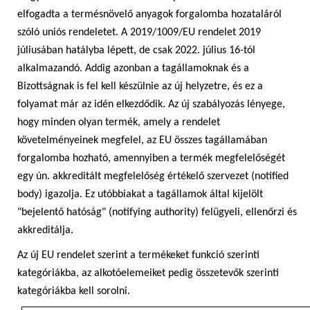
elfogadta a termésnövelő anyagok forgalomba hozataláról
szóló uniós rendeletet. A 2019/1009/EU rendelet 2019
júliusában hatályba lépett, de csak 2022. július 16-tól
alkalmazandó. Addig azonban a tagállamoknak és a
Bizottságnak is fel kell készülnie az új helyzetre, és ez a
folyamat már az idén elkezdődik. Az új szabályozás lényege,
hogy minden olyan termék, amely a rendelet
követelményeinek megfelel, az EU összes tagállamában
forgalomba hozható, amennyiben a termék megfelelőségét
egy ún. akkreditált megfelelőség értékelő szervezet (notified
body) igazolja. Ez utóbbiakat a tagállamok által kijelölt
"bejelentő hatóság" (notifying authority) felügyeli, ellenőrzi és
akkreditálja.
Az új EU rendelet szerint a termékeket funkció szerinti
kategóriákba, az alkotóelemeiket pedig összetevők szerinti
kategóriákba kell sorolni.