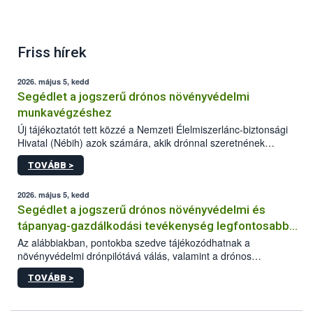
Friss hírek
2026. május 5, kedd
Segédlet a jogszerű drónos növényvédelmi
munkavégzéshez
Új tájékoztatót tett közzé a Nemzeti Élelmiszerlánc-biztonsági
Hivatal (Nébih) azok számára, akik drónnal szeretnének
növényvédelmi vagy tápanyag-gazdálkodási tevékenységet
TOVÁBB >
végezni Magyarországon. Az összefoglaló részletesen
szerepelnek a jogszerű működéshez szükséges személyi,
műszaki és hatósági feltételek.
2026. május 5, kedd
Segédlet a jogszerű drónos növényvédelmi és
tápanyag-gazdálkodási tevékenység legfontosabb
feltételeiről
Az alábbiakban, pontokba szedve tájékozódhatnak a
növényvédelmi drónpilótává válás, valamint a drónos
növényvédelmi és tápanyag-gazdálkodási tevékenység
TOVÁBB >
végzésének legfontosabb feltételeiről*.