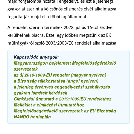
majd forgalomba hozatali engedélyt, és ezt a jelenlegi
gyakorlat szerint a kölcsönös elismerés elvét alkalmazva
fogadtatják majd el a többi tagállammal.
A rendelet szerinti termékek 2022. július 16-tól kezdve
kerülhetnek piacra. Ezzel egy időben megszűnik az EK
műtrágyákról szóló 2003/2003/EC rendelet alkalmazása.
Kapcsolódó anyagok:
Magyarországon bejelentett Megfelelőségértékelő
szervezetek
az új 2019/1009/EU rendelet (magyar nyelven)
a Bizottság tájékoztatása (angol nyelven)
a jelenleg érvényes engedélyezési szabályozás
gyakran ismételt kérdések
Címkézési útmutató a 2019/1009/EU rendelethez
Melléklet a címkézési útmutatóhoz
Megfelelőségértékelő szervezetek az EU Bizottság
NANDO honlapján