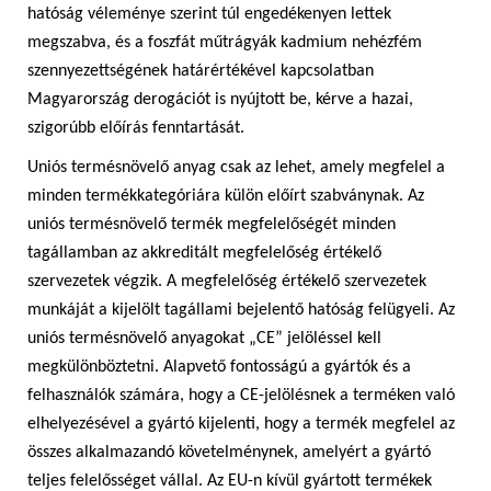
hatóság véleménye szerint túl engedékenyen lettek
megszabva, és a foszfát műtrágyák kadmium nehézfém
szennyezettségének határértékével kapcsolatban
Magyarország derogációt is nyújtott be, kérve a hazai,
szigorúbb előírás fenntartását.
Uniós termésnövelő anyag csak az lehet, amely megfelel a
minden termékkategóriára külön előírt szabványnak. Az
uniós termésnövelő termék megfelelőségét minden
tagállamban az akkreditált megfelelőség értékelő
szervezetek végzik. A megfelelőség értékelő szervezetek
munkáját a kijelölt tagállami bejelentő hatóság felügyeli. Az
uniós termésnövelő anyagokat „CE” jelöléssel kell
megkülönböztetni. Alapvető fontosságú a gyártók és a
felhasználók számára, hogy a CE-jelölésnek a terméken való
elhelyezésével a gyártó kijelenti, hogy a termék megfelel az
összes alkalmazandó követelménynek, amelyért a gyártó
teljes felelősséget vállal. Az EU-n kívül gyártott termékek