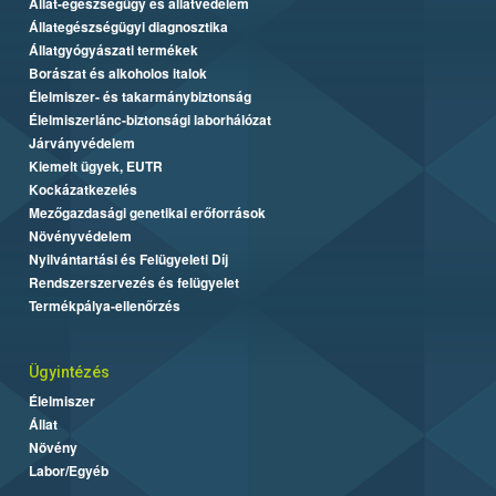
Állat-egészségügy és állatvédelem
Állategészségügyi diagnosztika
Állatgyógyászati termékek
Borászat és alkoholos italok
Élelmiszer- és takarmánybiztonság
Élelmiszerlánc-biztonsági laborhálózat
Járványvédelem
Kiemelt ügyek, EUTR
Kockázatkezelés
Mezőgazdasági genetikai erőforrások
Növényvédelem
Nyilvántartási és Felügyeleti Díj
Rendszerszervezés és felügyelet
Termékpálya-ellenőrzés
Ügyintézés
Élelmiszer
Állat
Növény
Labor/Egyéb