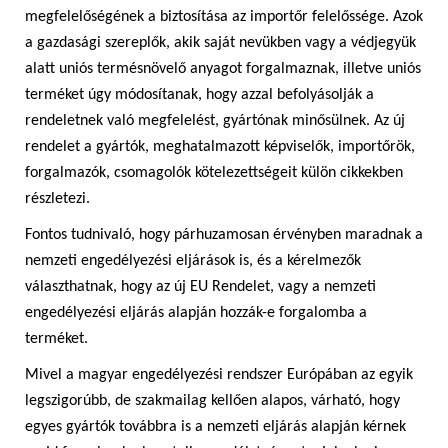
megfelelőségének a biztosítása az importőr felelőssége. Azok
a gazdasági szereplők, akik saját nevükben vagy a védjegyük
alatt uniós termésnövelő anyagot forgalmaznak, illetve uniós
terméket úgy módosítanak, hogy azzal befolyásolják a
rendeletnek való megfelelést, gyártónak minősülnek. Az új
rendelet a gyártók, meghatalmazott képviselők, importőrök,
forgalmazók, csomagolók kötelezettségeit külön cikkekben
részletezi.
Fontos tudnivaló, hogy párhuzamosan érvényben maradnak a
nemzeti engedélyezési eljárások is, és a kérelmezők
választhatnak, hogy az új EU Rendelet, vagy a nemzeti
engedélyezési eljárás alapján hozzák-e forgalomba a
terméket.
Mivel a magyar engedélyezési rendszer Európában az egyik
legszigorúbb, de szakmailag kellően alapos, várható, hogy
egyes gyártók továbbra is a nemzeti eljárás alapján kérnek