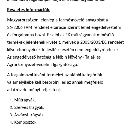
Részletes információk:
Magyarországon jelenleg a termésnövelő anyagokat a
36/2006 FVM rendelet előírásai szerint lehet engedélyeztetni
és forgalomba hozni. Ez alól az EK műtrágyának minősülő
termékek jelentenek kivételt, melyek a 2003/2003/EC rendelet
követelményeinek teljesítése esetén nem engedélykötelesek.
Az engedélyező hatóság a Nébih Növény,- Talaj- és
Agrárkörnyezet-védelmi Igazgatósága.
A forgalmazni kívánt terméket az alábbi kategóriák
valamelyikébe kell besorolni, és az annak megfelelő
adatkövetelményt teljesíteni.
Műtrágyák,
Szerves trágyák,
Ásványi trágyák,
Komposztok,