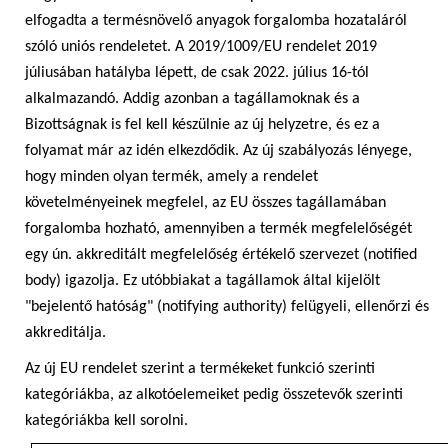
elfogadta a termésnövelő anyagok forgalomba hozataláról
szóló uniós rendeletet. A 2019/1009/EU rendelet 2019
júliusában hatályba lépett, de csak 2022. július 16-tól
alkalmazandó. Addig azonban a tagállamoknak és a
Bizottságnak is fel kell készülnie az új helyzetre, és ez a
folyamat már az idén elkezdődik. Az új szabályozás lényege,
hogy minden olyan termék, amely a rendelet
követelményeinek megfelel, az EU összes tagállamában
forgalomba hozható, amennyiben a termék megfelelőségét
egy ún. akkreditált megfelelőség értékelő szervezet (notified
body) igazolja. Ez utóbbiakat a tagállamok által kijelölt
"bejelentő hatóság" (notifying authority) felügyeli, ellenőrzi és
akkreditálja.
Az új EU rendelet szerint a termékeket funkció szerinti
kategóriákba, az alkotóelemeiket pedig összetevők szerinti
kategóriákba kell sorolni.