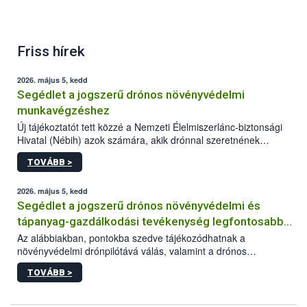
Friss hírek
2026. május 5, kedd
Segédlet a jogszerű drónos növényvédelmi
munkavégzéshez
Új tájékoztatót tett közzé a Nemzeti Élelmiszerlánc-biztonsági
Hivatal (Nébih) azok számára, akik drónnal szeretnének
növényvédelmi vagy tápanyag-gazdálkodási tevékenységet
TOVÁBB >
végezni Magyarországon. Az összefoglaló részletesen
szerepelnek a jogszerű működéshez szükséges személyi,
műszaki és hatósági feltételek.
2026. május 5, kedd
Segédlet a jogszerű drónos növényvédelmi és
tápanyag-gazdálkodási tevékenység legfontosabb
feltételeiről
Az alábbiakban, pontokba szedve tájékozódhatnak a
növényvédelmi drónpilótává válás, valamint a drónos
növényvédelmi és tápanyag-gazdálkodási tevékenység
TOVÁBB >
végzésének legfontosabb feltételeiről*.