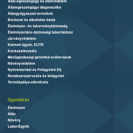
Állat-egészségügy és állatvédelem
Állategészségügyi diagnosztika
Állatgyógyászati termékek
Borászat és alkoholos italok
Élelmiszer- és takarmánybiztonság
Élelmiszerlánc-biztonsági laborhálózat
Járványvédelem
Kiemelt ügyek, EUTR
Kockázatkezelés
Mezőgazdasági genetikai erőforrások
Növényvédelem
Nyilvántartási és Felügyeleti Díj
Rendszerszervezés és felügyelet
Termékpálya-ellenőrzés
Ügyintézés
Élelmiszer
Állat
Növény
Labor/Egyéb