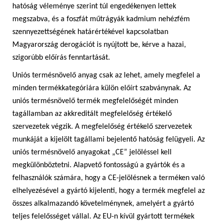
hatóság véleménye szerint túl engedékenyen lettek
megszabva, és a foszfát műtrágyák kadmium nehézfém
szennyezettségének határértékével kapcsolatban
Magyarország derogációt is nyújtott be, kérve a hazai,
szigorúbb előírás fenntartását.
Uniós termésnövelő anyag csak az lehet, amely megfelel a
minden termékkategóriára külön előírt szabványnak. Az
uniós termésnövelő termék megfelelőségét minden
tagállamban az akkreditált megfelelőség értékelő
szervezetek végzik. A megfelelőség értékelő szervezetek
munkáját a kijelölt tagállami bejelentő hatóság felügyeli. Az
uniós termésnövelő anyagokat „CE” jelöléssel kell
megkülönböztetni. Alapvető fontosságú a gyártók és a
felhasználók számára, hogy a CE-jelölésnek a terméken való
elhelyezésével a gyártó kijelenti, hogy a termék megfelel az
összes alkalmazandó követelménynek, amelyért a gyártó
teljes felelősséget vállal. Az EU-n kívül gyártott termékek