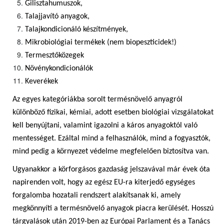
Gilisztahumuszok,
Talajjavító anyagok,
Talajkondicionáló készítmények,
Mikrobiológiai termékek (nem biopeszticidek!)
Termesztőközegek
Növénykondicionálók
Keverékek
Az egyes kategóriákba sorolt termésnövelő anyagról
különböző fizikai, kémiai, adott esetben biológiai vizsgálatokat
kell benyújtani, valamint igazolni a káros anyagoktól való
mentességet. Ezáltal mind a felhasználók, mind a fogyasztók,
mind pedig a környezet védelme megfelelően biztosítva van.
Ugyanakkor a körforgásos gazdaság jelszavával már évek óta
napirenden volt, hogy az egész EU-ra kiterjedő egységes
forgalomba hozatali rendszert alakítsanak ki, amely
megkönnyíti a termésnövelő anyagok piacra kerülését. Hosszú
tárgyalások után 2019-ben az Európai Parlament és a Tanács