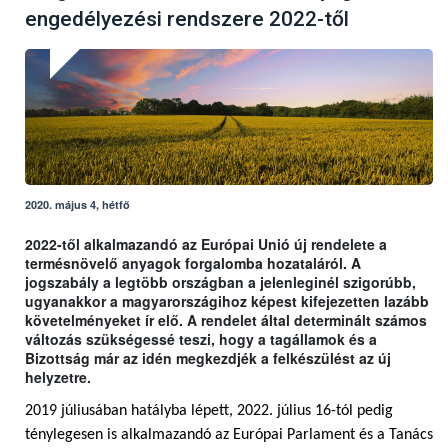
engedélyezési rendszere 2022-től
2020. május 4, hétfő
2022-től alkalmazandó az Európai Unió új rendelete a
termésnövelő anyagok forgalomba hozataláról. A
jogszabály a legtöbb országban a jelenleginél szigorúbb,
ugyanakkor a magyarországihoz képest kifejezetten lazább
követelményeket ír elő. A rendelet által determinált számos
változás szükségessé teszi, hogy a tagállamok és a
Bizottság már az idén megkezdjék a felkészülést az új
helyzetre.
2019 júliusában hatályba lépett, 2022. július 16-tól pedig
ténylegesen is alkalmazandó az Európai Parlament és a Tanács