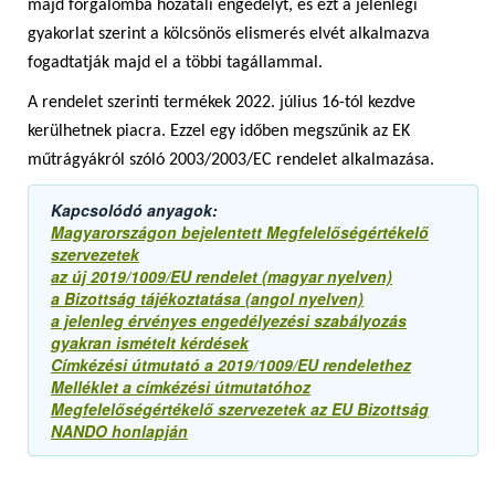
majd forgalomba hozatali engedélyt, és ezt a jelenlegi
gyakorlat szerint a kölcsönös elismerés elvét alkalmazva
fogadtatják majd el a többi tagállammal.
A rendelet szerinti termékek 2022. július 16-tól kezdve
kerülhetnek piacra. Ezzel egy időben megszűnik az EK
műtrágyákról szóló 2003/2003/EC rendelet alkalmazása.
Kapcsolódó anyagok:
Magyarországon bejelentett Megfelelőségértékelő
szervezetek
az új 2019/1009/EU rendelet (magyar nyelven)
a Bizottság tájékoztatása (angol nyelven)
a jelenleg érvényes engedélyezési szabályozás
gyakran ismételt kérdések
Címkézési útmutató a 2019/1009/EU rendelethez
Melléklet a címkézési útmutatóhoz
Megfelelőségértékelő szervezetek az EU Bizottság
NANDO honlapján