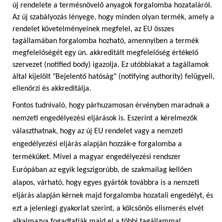
új rendelete a termésnövelő anyagok forgalomba hozataláról.
Az új szabályozás lényege, hogy minden olyan termék, amely a
rendelet követelményeinek megfelel, az EU összes
tagállamában forgalomba hozható, amennyiben a termék
megfelelőségét egy ún. akkreditált megfelelőség értékelő
szervezet (notified body) igazolja. Ez utóbbiakat a tagállamok
által kijelölt "Bejelentő hatóság" (notifying authority) felügyeli,
ellenőrzi és akkreditálja.
Fontos tudnivaló, hogy párhuzamosan érvényben maradnak a
nemzeti engedélyezési eljárások is. Eszerint a kérelmezők
választhatnak, hogy az új EU rendelet vagy a nemzeti
engedélyezési eljárás alapján hozzák-e forgalomba a
terméküket. Mivel a magyar engedélyezési rendszer
Európában az egyik legszigorúbb, de szakmailag kellően
alapos, várható, hogy egyes gyártók továbbra is a nemzeti
eljárás alapján kérnek majd forgalomba hozatali engedélyt, és
ezt a jelenlegi gyakorlat szerint, a kölcsönös elismerés elvét
alkalmazva fogadtatják majd el a többi tagállammal.