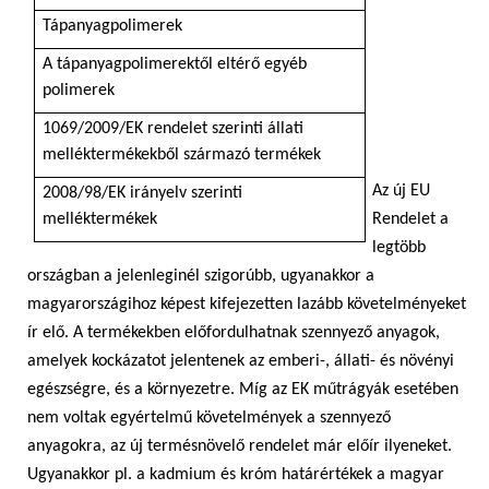
Tápanyagpolimerek
A tápanyagpolimerektől eltérő egyéb
polimerek
1069/2009/EK rendelet szerinti állati
melléktermékekből származó termékek
Az új EU
2008/98/EK irányelv szerinti
melléktermékek
Rendelet a
legtöbb
országban a jelenleginél szigorúbb, ugyanakkor a
magyarországihoz képest kifejezetten lazább követelményeket
ír elő. A termékekben előfordulhatnak szennyező anyagok,
amelyek kockázatot jelentenek az emberi-, állati- és növényi
egészségre, és a környezetre. Míg az EK műtrágyák esetében
nem voltak egyértelmű követelmények a szennyező
anyagokra, az új termésnövelő rendelet már előír ilyeneket.
Ugyanakkor pl. a kadmium és króm határértékek a magyar