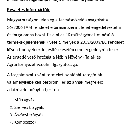
Részletes információk:
Magyarországon jelenleg a termésnövelő anyagokat a
36/2006 FVM rendelet előírásai szerint lehet engedélyeztetni
és forgalomba hozni. Ez alól az EK műtrágyának minősülő
termékek jelentenek kivételt, melyek a 2003/2003/EC rendelet
követelményeinek teljesítése esetén nem engedélykötelesek.
Az engedélyező hatóság a Nébih Növény,- Talaj- és
Agrárkörnyezet-védelmi Igazgatósága.
A forgalmazni kívánt terméket az alábbi kategóriák
valamelyikébe kell besorolni, és az annak megfelelő
adatkövetelményt teljesíteni.
Műtrágyák,
Szerves trágyák,
Ásványi trágyák,
Komposztok,