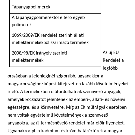
Tápanyagpolimerek
A tápanyagpolimerektől eltérő egyéb
polimerek
1069/2009/EK rendelet szerinti állati
melléktermékekből származó termékek
Az új EU
2008/98/EK irányelv szerinti
melléktermékek
Rendelet a
legtöbb
országban a jelenleginél szigorúbb, ugyanakkor a
magyarországihoz képest kifejezetten lazább követelményeket
ír elő. A termékekben előfordulhatnak szennyező anyagok,
amelyek kockázatot jelentenek az emberi-, állati- és növényi
egészségre, és a környezetre. Míg az EK műtrágyák esetében
nem voltak egyértelmű követelmények a szennyező
anyagokra, az új termésnövelő rendelet már előír ilyeneket.
Ugyanakkor pl. a kadmium és króm határértékek a magyar