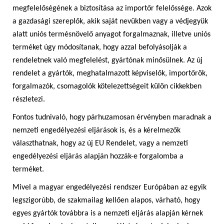
megfelelőségének a biztosítása az importőr felelőssége. Azok
a gazdasági szereplők, akik saját nevükben vagy a védjegyük
alatt uniós termésnövelő anyagot forgalmaznak, illetve uniós
terméket úgy módosítanak, hogy azzal befolyásolják a
rendeletnek való megfelelést, gyártónak minősülnek. Az új
rendelet a gyártók, meghatalmazott képviselők, importőrök,
forgalmazók, csomagolók kötelezettségeit külön cikkekben
részletezi.
Fontos tudnivaló, hogy párhuzamosan érvényben maradnak a
nemzeti engedélyezési eljárások is, és a kérelmezők
választhatnak, hogy az új EU Rendelet, vagy a nemzeti
engedélyezési eljárás alapján hozzák-e forgalomba a
terméket.
Mivel a magyar engedélyezési rendszer Európában az egyik
legszigorúbb, de szakmailag kellően alapos, várható, hogy
egyes gyártók továbbra is a nemzeti eljárás alapján kérnek