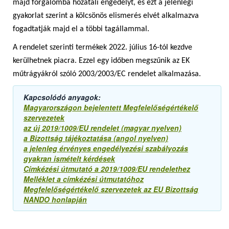
majd forgalomba hozatali engedélyt, és ezt a jelenlegi
gyakorlat szerint a kölcsönös elismerés elvét alkalmazva
fogadtatják majd el a többi tagállammal.
A rendelet szerinti termékek 2022. július 16-tól kezdve
kerülhetnek piacra. Ezzel egy időben megszűnik az EK
műtrágyákról szóló 2003/2003/EC rendelet alkalmazása.
Kapcsolódó anyagok:
Magyarországon bejelentett Megfelelőségértékelő
szervezetek
az új 2019/1009/EU rendelet (magyar nyelven)
a Bizottság tájékoztatása (angol nyelven)
a jelenleg érvényes engedélyezési szabályozás
gyakran ismételt kérdések
Címkézési útmutató a 2019/1009/EU rendelethez
Melléklet a címkézési útmutatóhoz
Megfelelőségértékelő szervezetek az EU Bizottság
NANDO honlapján