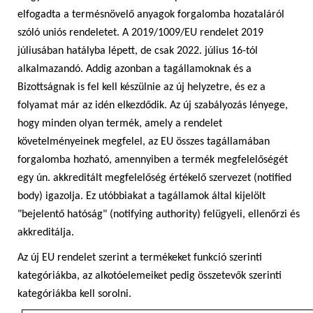
elfogadta a termésnövelő anyagok forgalomba hozataláról
szóló uniós rendeletet. A 2019/1009/EU rendelet 2019
júliusában hatályba lépett, de csak 2022. július 16-tól
alkalmazandó. Addig azonban a tagállamoknak és a
Bizottságnak is fel kell készülnie az új helyzetre, és ez a
folyamat már az idén elkezdődik. Az új szabályozás lényege,
hogy minden olyan termék, amely a rendelet
követelményeinek megfelel, az EU összes tagállamában
forgalomba hozható, amennyiben a termék megfelelőségét
egy ún. akkreditált megfelelőség értékelő szervezet (notified
body) igazolja. Ez utóbbiakat a tagállamok által kijelölt
"bejelentő hatóság" (notifying authority) felügyeli, ellenőrzi és
akkreditálja.
Az új EU rendelet szerint a termékeket funkció szerinti
kategóriákba, az alkotóelemeiket pedig összetevők szerinti
kategóriákba kell sorolni.