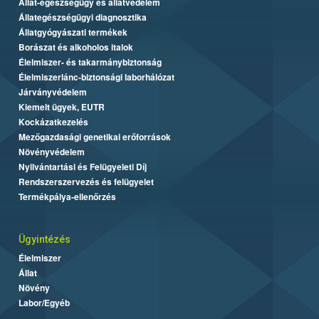
Állat-egészségügy és állatvédelem
Állategészségügyi diagnosztika
Állatgyógyászati termékek
Borászat és alkoholos italok
Élelmiszer- és takarmánybiztonság
Élelmiszerlánc-biztonsági laborhálózat
Járványvédelem
Kiemelt ügyek, EUTR
Kockázatkezelés
Mezőgazdasági genetikai erőforrások
Növényvédelem
Nyilvántartási és Felügyeleti Díj
Rendszerszervezés és felügyelet
Termékpálya-ellenőrzés
Ügyintézés
Élelmiszer
Állat
Növény
Labor/Egyéb