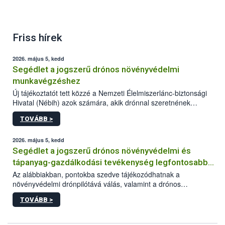
Friss hírek
2026. május 5, kedd
Segédlet a jogszerű drónos növényvédelmi
munkavégzéshez
Új tájékoztatót tett közzé a Nemzeti Élelmiszerlánc-biztonsági
Hivatal (Nébih) azok számára, akik drónnal szeretnének
növényvédelmi vagy tápanyag-gazdálkodási tevékenységet
TOVÁBB >
végezni Magyarországon. Az összefoglaló részletesen
szerepelnek a jogszerű működéshez szükséges személyi,
műszaki és hatósági feltételek.
2026. május 5, kedd
Segédlet a jogszerű drónos növényvédelmi és
tápanyag-gazdálkodási tevékenység legfontosabb
feltételeiről
Az alábbiakban, pontokba szedve tájékozódhatnak a
növényvédelmi drónpilótává válás, valamint a drónos
növényvédelmi és tápanyag-gazdálkodási tevékenység
TOVÁBB >
végzésének legfontosabb feltételeiről*.