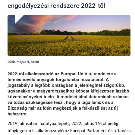
engedélyezési rendszere 2022-től
2020. május 4, hétfő
2022-től alkalmazandó az Európai Unió új rendelete a
termésnövelő anyagok forgalomba hozataláról. A
jogszabály a legtöbb országban a jelenleginél szigorúbb,
ugyanakkor a magyarországihoz képest kifejezetten lazább
követelményeket ír elő. A rendelet által determinált számos
változás szükségessé teszi, hogy a tagállamok és a
Bizottság már az idén megkezdjék a felkészülést az új
helyzetre.
2019 júliusában hatályba lépett, 2022. július 16-tól pedig
ténylegesen is alkalmazandó az Európai Parlament és a Tanács