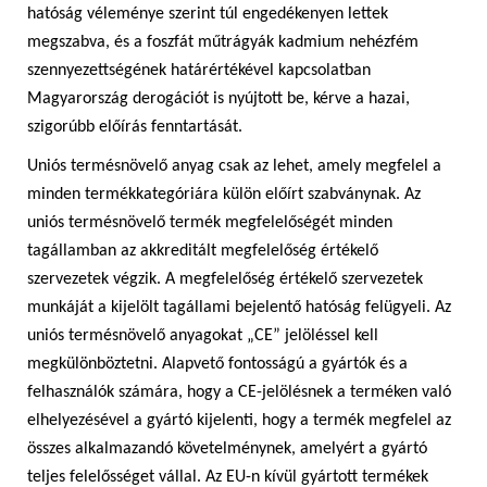
hatóság véleménye szerint túl engedékenyen lettek
megszabva, és a foszfát műtrágyák kadmium nehézfém
szennyezettségének határértékével kapcsolatban
Magyarország derogációt is nyújtott be, kérve a hazai,
szigorúbb előírás fenntartását.
Uniós termésnövelő anyag csak az lehet, amely megfelel a
minden termékkategóriára külön előírt szabványnak. Az
uniós termésnövelő termék megfelelőségét minden
tagállamban az akkreditált megfelelőség értékelő
szervezetek végzik. A megfelelőség értékelő szervezetek
munkáját a kijelölt tagállami bejelentő hatóság felügyeli. Az
uniós termésnövelő anyagokat „CE” jelöléssel kell
megkülönböztetni. Alapvető fontosságú a gyártók és a
felhasználók számára, hogy a CE-jelölésnek a terméken való
elhelyezésével a gyártó kijelenti, hogy a termék megfelel az
összes alkalmazandó követelménynek, amelyért a gyártó
teljes felelősséget vállal. Az EU-n kívül gyártott termékek