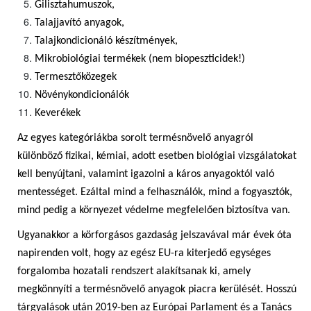
Gilisztahumuszok,
Talajjavító anyagok,
Talajkondicionáló készítmények,
Mikrobiológiai termékek (nem biopeszticidek!)
Termesztőközegek
Növénykondicionálók
Keverékek
Az egyes kategóriákba sorolt termésnövelő anyagról
különböző fizikai, kémiai, adott esetben biológiai vizsgálatokat
kell benyújtani, valamint igazolni a káros anyagoktól való
mentességet. Ezáltal mind a felhasználók, mind a fogyasztók,
mind pedig a környezet védelme megfelelően biztosítva van.
Ugyanakkor a körforgásos gazdaság jelszavával már évek óta
napirenden volt, hogy az egész EU-ra kiterjedő egységes
forgalomba hozatali rendszert alakítsanak ki, amely
megkönnyíti a termésnövelő anyagok piacra kerülését. Hosszú
tárgyalások után 2019-ben az Európai Parlament és a Tanács