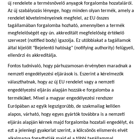
új rendelete a termésnövelő anyagok forgalomba hozataláról.
Az új szabályozás lényege, hogy minden olyan termék, amely a
rendelet követelményeinek megfelel, az EU összes
tagállamában forgalomba hozható, amennyiben a termék
megfelelőségét egy ún. akkreditált megfelelőség értékelő
szervezet (notified body) igazolja. Ez utóbbiakat a tagállamok
által kijelölt "Bejelentő hatóság" (notifying authority) felügyeli,
ellenőrzi és akkreditálja.
Fontos tudnivaló, hogy párhuzamosan érvényben maradnak a
nemzeti engedélyezési eljárások is. Eszerint a kérelmezők
választhatnak, hogy az új EU rendelet vagy a nemzeti
engedélyezési eljárás alapján hozzák-e forgalomba a
terméküket. Mivel a magyar engedélyezési rendszer
Európában az egyik legszigorúbb, de szakmailag kellően
alapos, várható, hogy egyes gyártók továbbra is a nemzeti
eljárás alapján kérnek majd forgalomba hozatali engedélyt, és
ezt a jelenlegi gyakorlat szerint, a kölcsönös elismerés elvét
alkalmazva fogadtatják majd el a többi tagállammal.