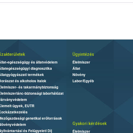
Szakterületek
Ügyintézés
Állat-egészségügy és állatvédelem
Élelmiszer
Állategészségügyi diagnosztika
Állat
Állatgyógyászati termékek
Növény
Borászat és alkoholos italok
Labor/Egyéb
Élelmiszer- és takarmánybiztonság
Élelmiszerlánc-biztonsági laborhálózat
Járványvédelem
Kiemelt ügyek, EUTR
Kockázatkezelés
Mezőgazdasági genetikai erőforrások
Gyakori kérdések
Növényvédelem
Nyilvántartási és Felügyeleti Díj
Élelmiszer