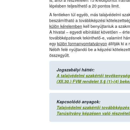
is, ahol a részvételért 15 kreditpontot írath
lépésben teljesíthető a 20 pontos limit.
A fentieken túl egyéb, más talajvédelmi szak
beszámítható a továbbképzési kötelezettsé
külön kérelemben
kell benyújtaniuk a szakm
A hivatal – egyedi elbírálást követően – ért
továbbképzésnek tekinthető-e, valamint hány
egy
külön formanyomtatványon
állítják ki 
Nébih felé nyújtandó be a képzési kötelezet
összegyűlt.
Jogszabályi háttér:
A talajvédelmi szakértői tevékenység 
(XII.30.) FVM rendelet 5.§ (1)-(4) bek
Kapcsolódó anyagok:
Talajvédelmi szakértői továbbképzés
Tanúsítvány képzésen való részvétel