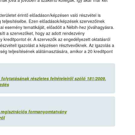
atnak jóvá a jövőben a szakértő kollégák. Így akár már két
területet érintő előadáson/képzésen való részvétel is
g teljesítésébe. Ezen előadások/képzések szervezőinek
ai esemény tematikáját, előadóit a Nébih-hez jóváhagyásra.
esíti a szervezőket, hogy az adott rendezvény
 kreditpontot ér. A szervezők az engedélyezett oktatásról
a részvételi igazolást a képzésen résztvevőknek. Az igazolás a
tség teljesítésének alátámasztására, amikor a 20 kreditpont
folytatásának részletes feltételeiről szóló 181/2009.
ezdés
 regisztrációs formanyomtatvány
ről