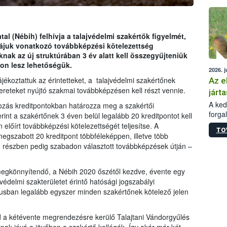
épüle
al (Nébih) felhívja a talajvédelmi szakértők figyelmét,
 rájuk vonatkozó továbbképzési kötelezettség
knak az új struktúrában 3 év alatt kell összegyűjteniük
don lesz lehetőségük.
2026. j
ájékoztattuk az érintetteket, a talajvédelmi szakértőnek
Az e
mereteket nyújtó szakmai továbbképzésen kell részt vennie.
járta
A kedv
yozás kreditpontokban határozza meg a szakértői
forga
int a szakértőnek 3 éven belül legalább 20 kreditpontot kell
Korm.
előírt továbbképzési kötelezettségét teljesítse. A
TO
sérül
egszabott 20 kreditpont többféleképpen, illetve több
felme
, részben pedig szabadon választott továbbképzések útján –
veszé
Ezen 
 megkönnyítendő, a Nébih 2020 őszétől kezdve, évente egy
vonni
jártas
védelmi szakterületet érintő hatósági jogszabályi
lusban legalább egyszer minden szakértőnek kötelező jelen
ad a kétévente megrendezésre kerülő Talajtani Vándorgyűlés