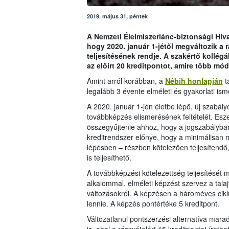
2019. május 31, péntek
A Nemzeti Élelmiszerlánc-biztonsági Hivat
hogy 2020. január 1-jétől megváltozik a
teljesítésének rendje. A szakértő kollégá
az előírt 20 kreditpontot, amire több mó
Amint arról korábban, a
Nébih honlapján
t
legalább 3 évente elméleti és gyakorlati is
A 2020. január 1-jén életbe lépő, új szabál
továbbképzés elismerésének feltételét. Eszer
összegyűjtenie ahhoz, hogy a jogszabályban 
kreditrendszer előnye, hogy a minimálisan m
lépésben – részben kötelezően teljesítendő
is teljesíthető.
A továbbképzési kötelezettség teljesítését
alkalommal, elméleti képzést szervez a talaj
változásokról. A képzésen a hároméves cik
lennie. A képzés pontértéke 5 kreditpont.
Változatlanul pontszerzési alternatíva mar