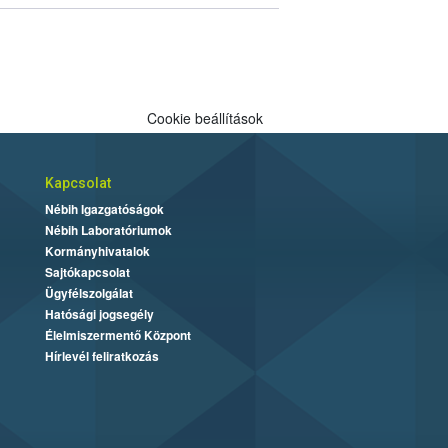
Cookie beállítások
Kapcsolat
Nébih Igazgatóságok
Nébih Laboratóriumok
Kormányhivatalok
Sajtókapcsolat
Ügyfélszolgálat
Hatósági jogsegély
Élelmiszermentő Központ
Hírlevél feliratkozás