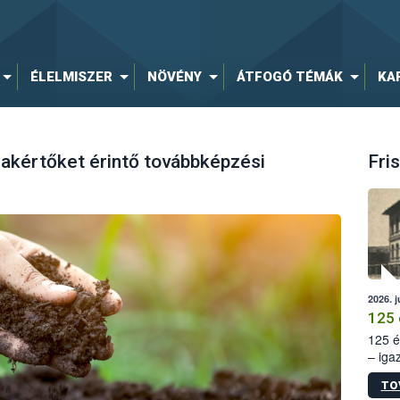
ÉLELMISZER
NÖVÉNY
ÁTFOGÓ TÉMÁK
KA
zakértőket érintő továbbképzési
Fris
2026. j
125 
125 é
– iga
állam
TO
15. sz