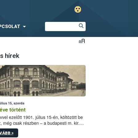
PCSOLAT
s hírek
úlius 15, szerda
éve történt
vvel ezelőtt 1901. július 15-én, költözött be
z, még csak részben – a budapesti m. kir.
i vetőmagvizsgáló állomás a Kis Rókus utca
VÁBB >
ám alatti, Czigler Győző által tervezett új