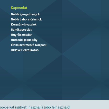
Kapcsolat
Nébih Igazgatóságok
Nébih Laboratóriumok
Kormányhivatalok
Sajtókapcsolat
Ügyfélszolgálat
Hatósági jogsegély
Élelmiszermentő Központ
Hírlevél feliratkozás
ie-kat (sütiket) használ a jobb felhasználói