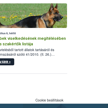
tébe.
úlius 6, hétfő
bek viselkedésének megítélésében
s szakértők listája
telésből tartott állatok tartásáról és
lmazásáról szóló 41/2010. (II. 26.)
rendelet szabályozza az eb okozta fizikai
VÁBB >
és, illetve ennek veszélye keletkezésekor
rülő hatósági feladatokat, valamint a
lyes eb tartását és annak engedélyezését.
eljárások során szükség esetén be kell
 az ebek viselkedésének megítélésében
 szakértőt.
Cookie beállítások