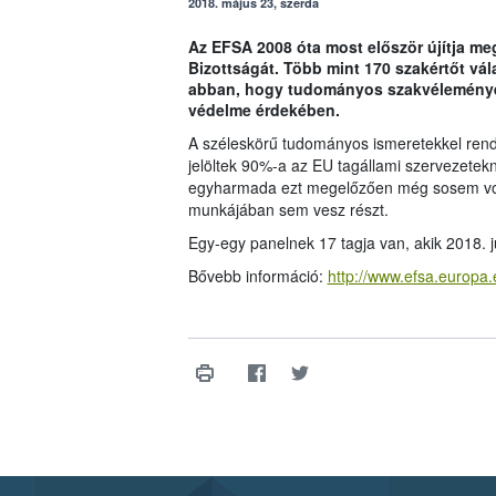
2018. május 23, szerda
Az EFSA 2008 óta most először újítja m
Bizottságát. Több mint 170 szakértőt vál
abban, hogy tudományos szakvéleményeke
védelme érdekében.
A széleskörű tudományos ismeretekkel rende
jelöltek 90%-a az EU tagállami szervezetek
egyharmada ezt megelőzően még sosem volt
munkájában sem vesz részt.
Egy-egy panelnek 17 tagja van, akik 2018. 
Bővebb információ:
http://www.efsa.europa