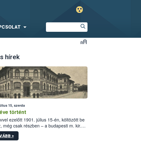
PCSOLAT
s hírek
úlius 15, szerda
éve történt
vvel ezelőtt 1901. július 15-én, költözött be
z, még csak részben – a budapesti m. kir.
i vetőmagvizsgáló állomás a Kis Rókus utca
VÁBB >
ám alatti, Czigler Győző által tervezett új