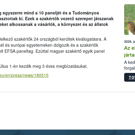
épüle
eg egyszerre mind a 10 paneljét és a Tudományos
asztottak ki. Ezek a szakértők vezető szerepet játszanak
t alkossanak a vásárlók, a környezet és az állatok
lkező szakértők 24 országból kerültek kiválogatásra. A
2026. j
nél és európai egyetemeken dolgozik és a szakértők
Az e
 EFSA paneltag. Ezúttal magyar szakértő egyik panel
járta
A kedv
július 1-én kezdik meg 3 éves megbízatásukat.
forga
Korm.
.eu/en/press/news/180515
TO
sérül
felme
veszé
Ezen 
vonni
jártas