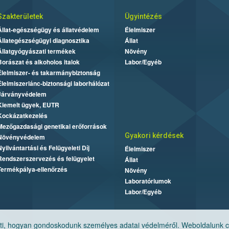
Szakterületek
Ügyintézés
Állat-egészségügy és állatvédelem
Élelmiszer
Állategészségügyi diagnosztika
Állat
Állatgyógyászati termékek
Növény
Borászat és alkoholos italok
Labor/Egyéb
Élelmiszer- és takarmánybiztonság
Élelmiszerlánc-biztonsági laborhálózat
Járványvédelem
Kiemelt ügyek, EUTR
Kockázatkezelés
Mezőgazdasági genetikai erőforrások
Gyakori kérdések
Növényvédelem
Nyilvántartási és Felügyeleti Díj
Élelmiszer
Rendszerszervezés és felügyelet
Állat
Termékpálya-ellenőrzés
Növény
Laboratóriumok
Labor/Egyéb
, hogyan gondoskodunk személyes adatai védelméről. Weboldalunk cook