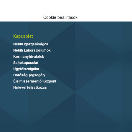
Cookie beállítások
Kapcsolat
Nébih Igazgatóságok
Nébih Laboratóriumok
Kormányhivatalok
Sajtókapcsolat
Ügyfélszolgálat
Hatósági jogsegély
Élelmiszermentő Központ
Hírlevél feliratkozás