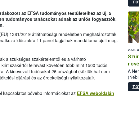
TO
kőris
jelen
satlakozott az EFSA tudományos testületeihez az új, 5
talál
tlen tudományos tanácsokat adnak az uniós fogyasztók,
azono
n.
folyta
intéz
(EU) 1381/2019 átláthatósági rendeletben meghatározottak
össze
vonatkozó időszakra 11 panel tagjainak mandátuma újult meg.
érdek
2026. 
Szür
ak a szükséges szakértelemtől és a várható
növé
iírt szakértői felhívást követően több mint 1500 tudós
szől
A Nem
ra. A kinevezett tudósokat 26 országból (köztük hat nem
(Nébi
tékelési eljárást és az érdekeltségi nyilatkozataik
Klart
TO
módos
el kapcsolatos bővebb információkat az
EFSA weboldalán
egész
felha
célja
lehet
Az Or
felha
terme