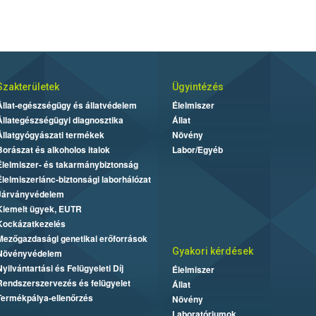
Szakterületek
Ügyintézés
Állat-egészségügy és állatvédelem
Élelmiszer
Állategészségügyi diagnosztika
Állat
Állatgyógyászati termékek
Növény
Borászat és alkoholos italok
Labor/Egyéb
Élelmiszer- és takarmánybiztonság
Élelmiszerlánc-biztonsági laborhálózat
Járványvédelem
Kiemelt ügyek, EUTR
Kockázatkezelés
Mezőgazdasági genetikai erőforrások
Gyakori kérdések
Növényvédelem
Nyilvántartási és Felügyeleti Díj
Élelmiszer
Rendszerszervezés és felügyelet
Állat
Termékpálya-ellenőrzés
Növény
Laboratóriumok