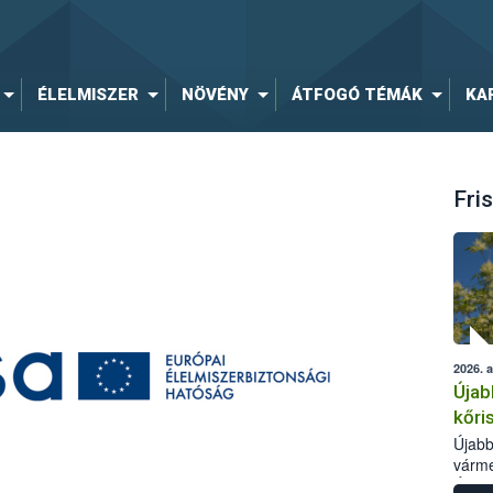
ÉLELMISZER
NÖVÉNY
ÁTFOGÓ TÉMÁK
KA
Fris
2026. 
Újab
kőri
Újabb
várme
Élelm