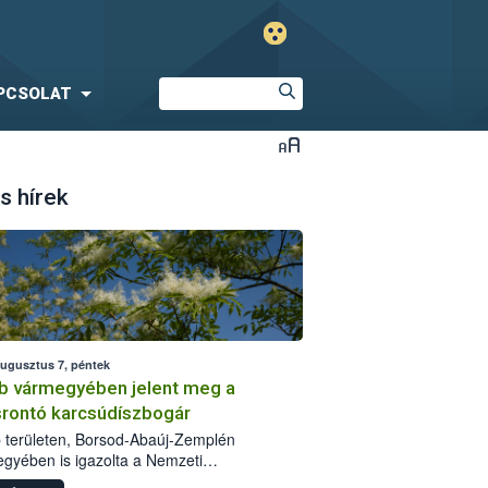
PCSOLAT
s hírek
augusztus 7, péntek
b vármegyében jelent meg a
srontó karcsúdíszbogár
 területen, Borsod-Abaúj-Zemplén
gyében is igazolta a Nemzeti
iszerlánc-biztonsági Hivatal (Nébih) a