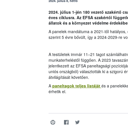
2024. július 8, hétfő
2024. július 1-jén 180 vezető szakértő c
éves ciklusra. Az EFSA szakértői függe
állatok és a környezet védelme érdekébe
A panelek mandátuma a 2021-től hatályos, 
szerint 5 évre bővült, így a 2024-2029-re 
A testületek immár 11–21 tagot számlálhatn
munkaterheléstől függően. A 2023 tavaszán k
jelentkezett az EFSA paneltagsági pozíciójá
uniós országból) választották ki a szigorú ér
átvilágítását követően.
A
paneltagok teljes listáját
és a panelekk
érhetik el.