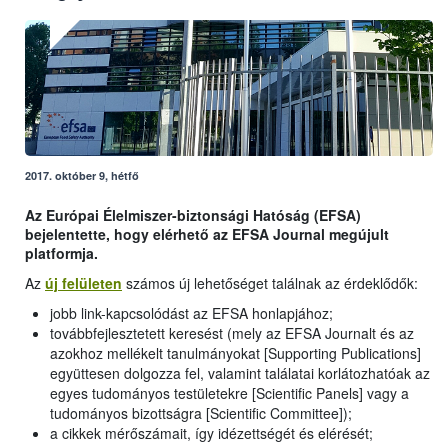
2017. október 9, hétfő
Az Európai Élelmiszer-biztonsági Hatóság (EFSA)
bejelentette, hogy elérhető az EFSA Journal megújult
platformja.
Az
új felületen
számos új lehetőséget találnak az érdeklődők:
jobb link-kapcsolódást az EFSA honlapjához;
továbbfejlesztetett keresést (mely az EFSA Journalt és az
azokhoz mellékelt tanulmányokat [Supporting Publications]
együttesen dolgozza fel, valamint találatai korlátozhatóak az
egyes tudományos testületekre [Scientific Panels] vagy a
tudományos bizottságra [Scientific Committee]);
a cikkek mérőszámait, így idézettségét és elérését;