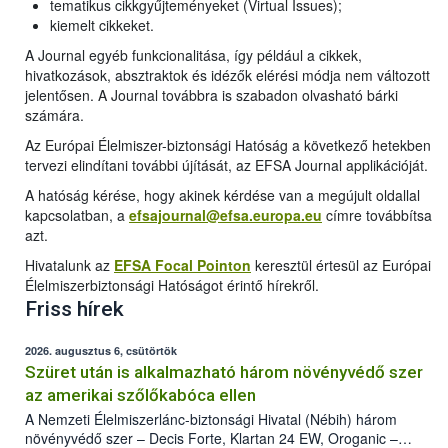
tematikus cikkgyűjteményeket (Virtual Issues);
kiemelt cikkeket.
A Journal egyéb funkcionalitása, így például a cikkek,
hivatkozások, absztraktok és idézők elérési módja nem változott
jelentősen. A Journal továbbra is szabadon olvasható bárki
számára.
Az Európai Élelmiszer-biztonsági Hatóság a következő hetekben
tervezi elindítani további újítását, az EFSA Journal applikációját.
A hatóság kérése, hogy akinek kérdése van a megújult oldallal
kapcsolatban, a
efsajournal@efsa.europa.eu
címre továbbítsa
azt.
Hivatalunk az
EFSA Focal Pointon
keresztül értesül az Európai
Élelmiszerbiztonsági Hatóságot érintő hírekről.
Friss hírek
2026. augusztus 6, csütörtök
Szüret után is alkalmazható három növényvédő szer
az amerikai szőlőkabóca ellen
A Nemzeti Élelmiszerlánc-biztonsági Hivatal (Nébih) három
növényvédő szer – Decis Forte, Klartan 24 EW, Oroganic –