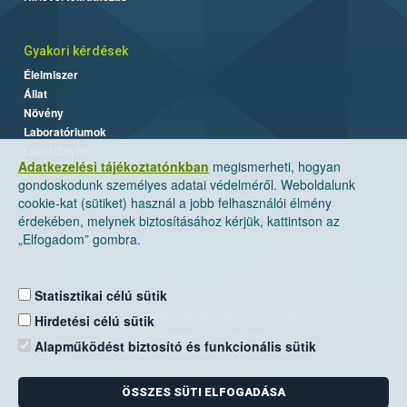
Gyakori kérdések
Élelmiszer
Állat
Növény
Laboratóriumok
Labor/Egyéb
Adatkezelési tájékoztatónkban
megismerheti, hogyan
gondoskodunk személyes adatai védelméről. Weboldalunk
cookie-kat (sütiket) használ a jobb felhasználói élmény
érdekében, melynek biztosításához kérjük, kattintson az
„Elfogadom” gombra.
Statisztikai célú sütik
Nemzeti Élelmiszerlánc-biztonsági Hivatal
Hirdetési célú sütik
Cím: 1024 Budapest, Keleti Károly utca. 24.
Alapműködést biztosító és funkcionális sütik
Levelezési cím: 1525 Budapest. Pf. 30.
ÖSSZES SÜTI ELFOGADÁSA
E-mail:
ugyfelszolgalat@nebih.gov.hu