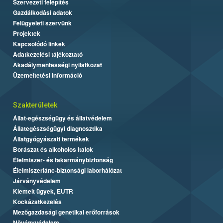
Szervezeti felépítés
Gazdálkodási adatok
Felügyeleti szervünk
Projektek
Kapcsolódó linkek
Adatkezelési tájékoztató
Akadálymentességi nyilatkozat
Üzemeltetési információ
Szakterületek
Állat-egészségügy és állatvédelem
Állategészségügyi diagnosztika
Állatgyógyászati termékek
Borászat és alkoholos italok
Élelmiszer- és takarmánybiztonság
Élelmiszerlánc-biztonsági laborhálózat
Járványvédelem
Kiemelt ügyek, EUTR
Kockázatkezelés
Mezőgazdasági genetikai erőforrások
Növényvédelem