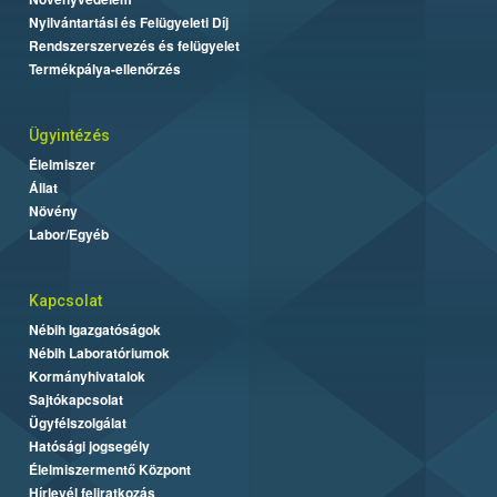
Nyilvántartási és Felügyeleti Díj
Rendszerszervezés és felügyelet
Termékpálya-ellenőrzés
Ügyintézés
Élelmiszer
Állat
Növény
Labor/Egyéb
Kapcsolat
Nébih Igazgatóságok
Nébih Laboratóriumok
Kormányhivatalok
Sajtókapcsolat
Ügyfélszolgálat
Hatósági jogsegély
Élelmiszermentő Központ
Hírlevél feliratkozás