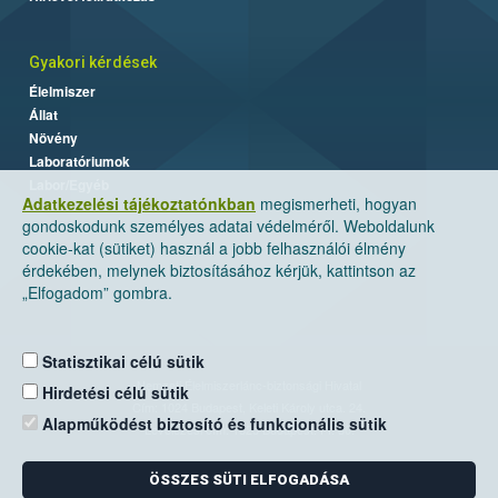
Gyakori kérdések
Élelmiszer
Állat
Növény
Laboratóriumok
Labor/Egyéb
Adatkezelési tájékoztatónkban
megismerheti, hogyan
gondoskodunk személyes adatai védelméről. Weboldalunk
cookie-kat (sütiket) használ a jobb felhasználói élmény
érdekében, melynek biztosításához kérjük, kattintson az
„Elfogadom” gombra.
Statisztikai célú sütik
Nemzeti Élelmiszerlánc-biztonsági Hivatal
Hirdetési célú sütik
Cím: 1024 Budapest, Keleti Károly utca. 24.
Alapműködést biztosító és funkcionális sütik
Levelezési cím: 1525 Budapest. Pf. 30.
ÖSSZES SÜTI ELFOGADÁSA
E-mail:
ugyfelszolgalat@nebih.gov.hu