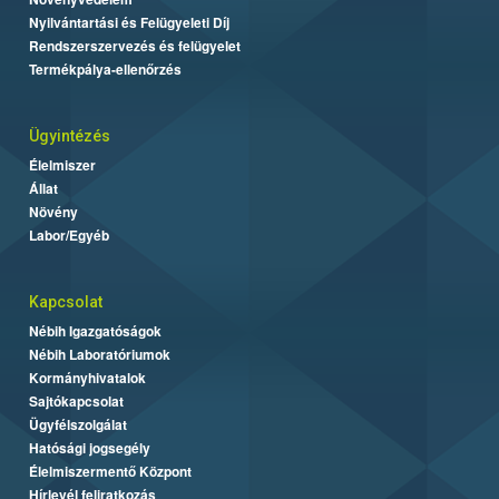
Nyilvántartási és Felügyeleti Díj
Rendszerszervezés és felügyelet
Termékpálya-ellenőrzés
Ügyintézés
Élelmiszer
Állat
Növény
Labor/Egyéb
Kapcsolat
Nébih Igazgatóságok
Nébih Laboratóriumok
Kormányhivatalok
Sajtókapcsolat
Ügyfélszolgálat
Hatósági jogsegély
Élelmiszermentő Központ
Hírlevél feliratkozás