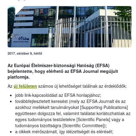
2017. október 9, hétfő
Az Európai Élelmiszer-biztonsági Hatóság (EFSA)
bejelentette, hogy elérhető az EFSA Journal megújult
platformja.
Az
új felületen
számos új lehetőséget találnak az érdeklődők:
jobb link-kapcsolódást az EFSA honlapjához;
továbbfejlesztetett keresést (mely az EFSA Journalt és az
azokhoz mellékelt tanulmányokat [Supporting Publications]
együttesen dolgozza fel, valamint találatai korlátozhatóak az
egyes tudományos testületekre [Scientific Panels] vagy a
tudományos bizottságra [Scientific Committee]);
a cikkek mérőszámait, így idézettségét és elérését;