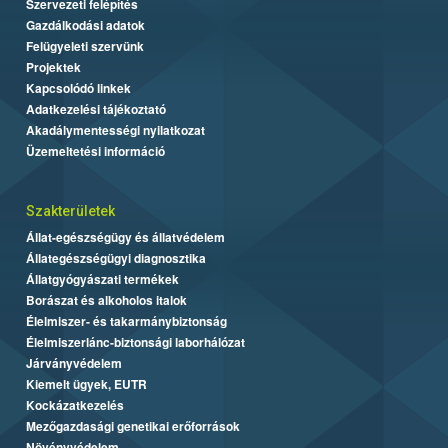
Szervezeti felépítés
Gazdálkodási adatok
Felügyeleti szervünk
Projektek
Kapcsolódó linkek
Adatkezelési tájékoztató
Akadálymentességi nyilatkozat
Üzemeltetési információ
Szakterületek
Állat-egészségügy és állatvédelem
Állategészségügyi diagnosztika
Állatgyógyászati termékek
Borászat és alkoholos italok
Élelmiszer- és takarmánybiztonság
Élelmiszerlánc-biztonsági laborhálózat
Járványvédelem
Kiemelt ügyek, EUTR
Kockázatkezelés
Mezőgazdasági genetikai erőforrások
Növényvédelem