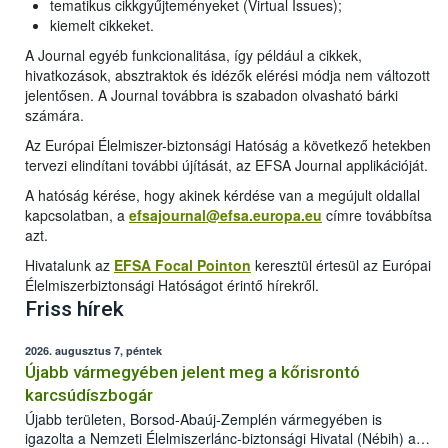
tematikus cikkgyűjteményeket (Virtual Issues);
kiemelt cikkeket.
A Journal egyéb funkcionalitása, így például a cikkek,
hivatkozások, absztraktok és idézők elérési módja nem változott
jelentősen. A Journal továbbra is szabadon olvasható bárki
számára.
Az Európai Élelmiszer-biztonsági Hatóság a következő hetekben
tervezi elindítani további újítását, az EFSA Journal applikációját.
A hatóság kérése, hogy akinek kérdése van a megújult oldallal
kapcsolatban, a
efsajournal@efsa.europa.eu
címre továbbítsa
azt.
Hivatalunk az
EFSA Focal Pointon
keresztül értesül az Európai
Élelmiszerbiztonsági Hatóságot érintő hírekről.
Friss hírek
2026. augusztus 7, péntek
Újabb vármegyében jelent meg a kőrisrontó
karcsúdíszbogár
Újabb területen, Borsod-Abaúj-Zemplén vármegyében is
igazolta a Nemzeti Élelmiszerlánc-biztonsági Hivatal (Nébih) a