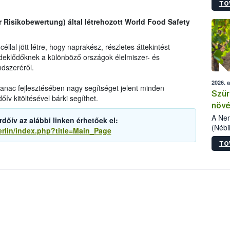
TO
kőris
jelen
r Risikobewertung) által létrehozott World Food Safety
talál
azono
folyta
llal jött létre, hogy naprakész, részletes áttekintést
intéz
deklődőknek a különböző országok élelmiszer- és
össze
dszeréről.
érdek
2026. 
lmanac fejlesztésében nagy segítséget jelent minden
Szür
ív kitöltésével bárki segíthet.
növé
szől
A Nem
őív az alábbi linken érhetőek el:
(Nébi
erlin/index.php?title=Main_Page
Klart
TO
módos
egész
felha
célja
lehet
Az Or
felha
terme