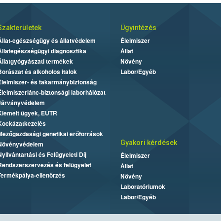
Szakterületek
Ügyintézés
Állat-egészségügy és állatvédelem
Élelmiszer
Állategészségügyi diagnosztika
Állat
Állatgyógyászati termékek
Növény
Borászat és alkoholos italok
Labor/Egyéb
Élelmiszer- és takarmánybiztonság
Élelmiszerlánc-biztonsági laborhálózat
Járványvédelem
Kiemelt ügyek, EUTR
Kockázatkezelés
Mezőgazdasági genetikai erőforrások
Gyakori kérdések
Növényvédelem
Nyilvántartási és Felügyeleti Díj
Élelmiszer
Rendszerszervezés és felügyelet
Állat
Termékpálya-ellenőrzés
Növény
Laboratóriumok
Labor/Egyéb