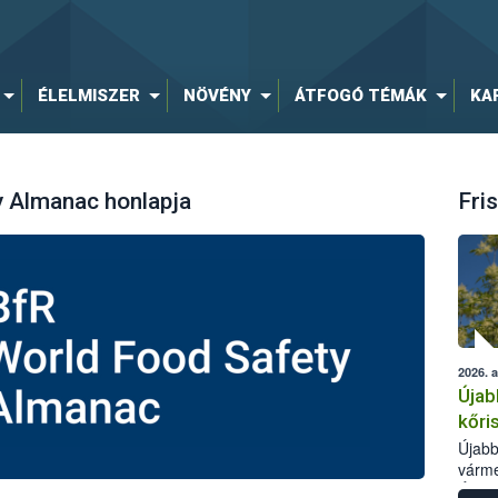
ÉLELMISZER
NÖVÉNY
ÁTFOGÓ TÉMÁK
KA
y Almanac honlapja
Fris
2026. 
Újab
kőri
Újabb
várme
Élelm