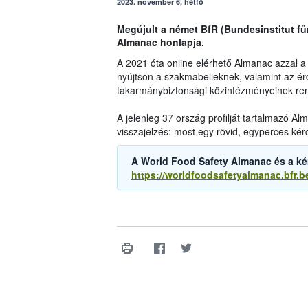
2023. november 6, hétfő
Megújult a német BfR (Bundesinstitut fü
Almanac honlapja.
A 2021 óta online elérhető Almanac azzal a cé
nyújtson a szakmabelieknek, valamint az ér
takarmánybiztonsági közintézményeinek ren
A jelenleg 37 ország profilját tartalmazó A
visszajelzés: most egy rövid, egyperces kérdő
A World Food Safety Almanac és a kérd
https://worldfoodsafetyalmanac.bfr.b