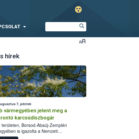
PCSOLAT
s hírek
augusztus 7, péntek
b vármegyében jelent meg a
srontó karcsúdíszbogár
 területen, Borsod-Abaúj-Zemplén
gyében is igazolta a Nemzeti
iszerlánc-biztonsági Hivatal (Nébih) a