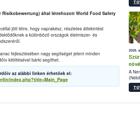
TO
kőris
jelen
r Risikobewertung) által létrehozott World Food Safety
talál
azono
folyta
llal jött létre, hogy naprakész, részletes áttekintést
intéz
deklődőknek a különböző országok élelmiszer- és
össze
dszeréről.
érdek
2026. 
lmanac fejlesztésében nagy segítséget jelent minden
Szür
ív kitöltésével bárki segíthet.
növé
szől
A Nem
őív az alábbi linken érhetőek el:
(Nébi
erlin/index.php?title=Main_Page
Klart
TO
módos
egész
felha
célja
lehet
Az Or
felha
terme