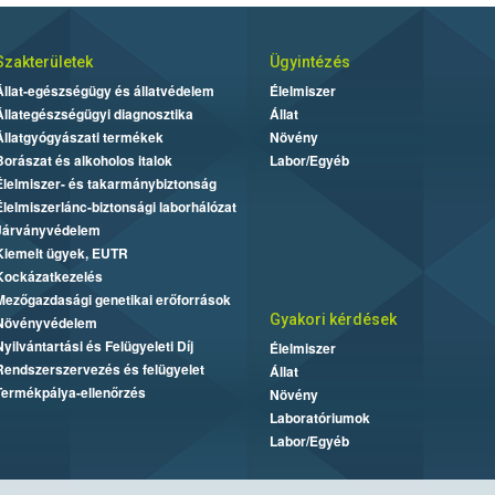
Szakterületek
Ügyintézés
Állat-egészségügy és állatvédelem
Élelmiszer
Állategészségügyi diagnosztika
Állat
Állatgyógyászati termékek
Növény
Borászat és alkoholos italok
Labor/Egyéb
Élelmiszer- és takarmánybiztonság
Élelmiszerlánc-biztonsági laborhálózat
Járványvédelem
Kiemelt ügyek, EUTR
Kockázatkezelés
Mezőgazdasági genetikai erőforrások
Gyakori kérdések
Növényvédelem
Nyilvántartási és Felügyeleti Díj
Élelmiszer
Rendszerszervezés és felügyelet
Állat
Termékpálya-ellenőrzés
Növény
Laboratóriumok
Labor/Egyéb