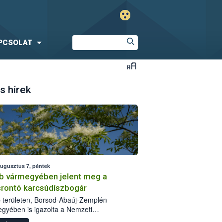
PCSOLAT
s hírek
augusztus 7, péntek
b vármegyében jelent meg a
srontó karcsúdíszbogár
 területen, Borsod-Abaúj-Zemplén
gyében is igazolta a Nemzeti
iszerlánc-biztonsági Hivatal (Nébih) a