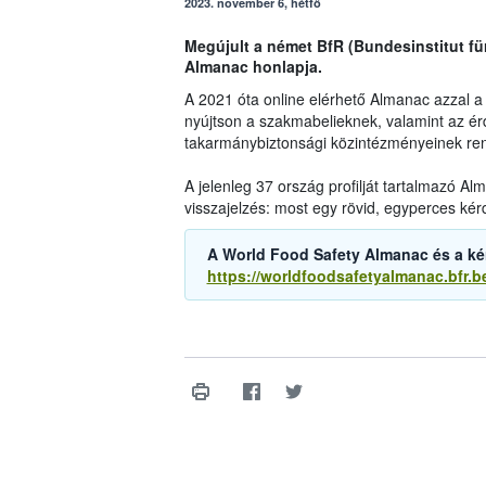
2023. november 6, hétfő
Megújult a német BfR (Bundesinstitut fü
Almanac honlapja.
A 2021 óta online elérhető Almanac azzal a cé
nyújtson a szakmabelieknek, valamint az ér
takarmánybiztonsági közintézményeinek ren
A jelenleg 37 ország profilját tartalmazó A
visszajelzés: most egy rövid, egyperces kérdő
A World Food Safety Almanac és a kérd
https://worldfoodsafetyalmanac.bfr.b