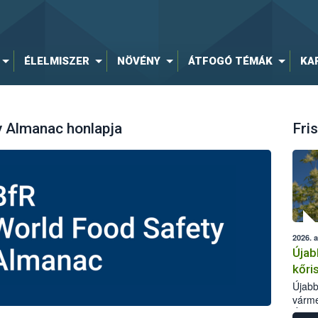
ÉLELMISZER
NÖVÉNY
ÁTFOGÓ TÉMÁK
KA
y Almanac honlapja
Fris
2026. 
Újab
kőri
Újabb
várme
Élelm