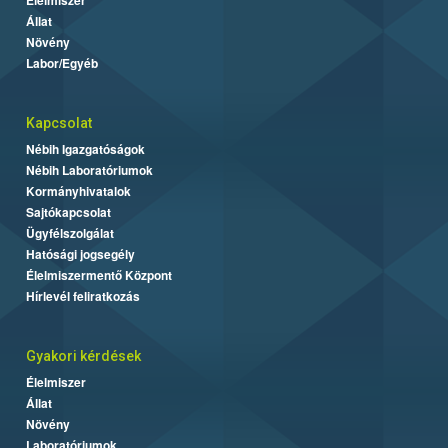
Állat
Növény
Labor/Egyéb
Kapcsolat
Nébih Igazgatóságok
Nébih Laboratóriumok
Kormányhivatalok
Sajtókapcsolat
Ügyfélszolgálat
Hatósági jogsegély
Élelmiszermentő Központ
Hírlevél feliratkozás
Gyakori kérdések
Élelmiszer
Állat
Növény
Laboratóriumok