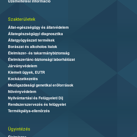
Üzemeltetési információ
Szakterületek
Állat-egészségügy és állatvédelem
Állategészségügyi diagnosztika
Állatgyógyászati termékek
Borászat és alkoholos italok
Élelmiszer- és takarmánybiztonság
Élelmiszerlánc-biztonsági laborhálózat
Járványvédelem
Kiemelt ügyek, EUTR
Kockázatkezelés
Mezőgazdasági genetikai erőforrások
Növényvédelem
Nyilvántartási és Felügyeleti Díj
Rendszerszervezés és felügyelet
Termékpálya-ellenőrzés
Ügyintézés
Élelmiszer