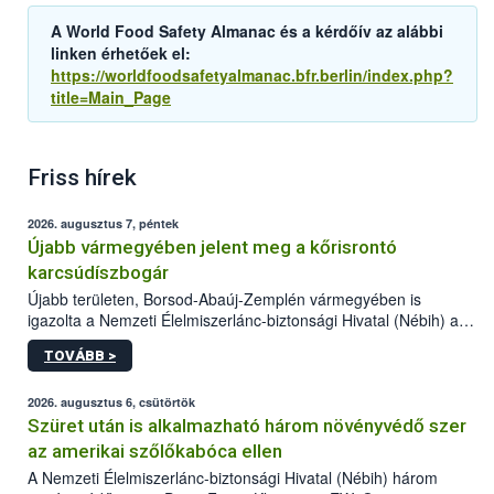
A World Food Safety Almanac és a kérdőív az alábbi
linken érhetőek el:
https://worldfoodsafetyalmanac.bfr.berlin/index.php?
title=Main_Page
Friss hírek
2026. augusztus 7, péntek
Újabb vármegyében jelent meg a kőrisrontó
karcsúdíszbogár
Újabb területen, Borsod-Abaúj-Zemplén vármegyében is
igazolta a Nemzeti Élelmiszerlánc-biztonsági Hivatal (Nébih) a
kőrisrontó karcsúdíszbogár (Agrilus planipennis) jelenlétét. A
TOVÁBB >
kártevőt nem csak színcsapdában találták meg, de már fertőzött
fában is azonosították. A növényvédelmi szakemberek folytatják
az intenzív felderítést, emellett az intézkedéseket a szlovák
2026. augusztus 6, csütörtök
hatósággal is összehangolják a terjedés megállítása érdekében.
Szüret után is alkalmazható három növényvédő szer
az amerikai szőlőkabóca ellen
A Nemzeti Élelmiszerlánc-biztonsági Hivatal (Nébih) három