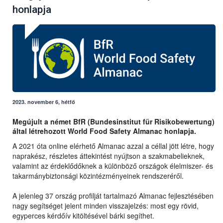
honlapja
2023. november 6, hétfő
Megújult a német BfR (Bundesinstitut für Risikobewertung)
által létrehozott World Food Safety Almanac honlapja.
A 2021 óta online elérhető Almanac azzal a céllal jött létre, hogy
naprakész, részletes áttekintést nyújtson a szakmabelieknek,
valamint az érdeklődőknek a különböző országok élelmiszer- és
takarmánybiztonsági közintézményeinek rendszeréről.
A jelenleg 37 ország profilját tartalmazó Almanac fejlesztésében
nagy segítséget jelent minden visszajelzés: most egy rövid,
egyperces kérdőív kitöltésével bárki segíthet.