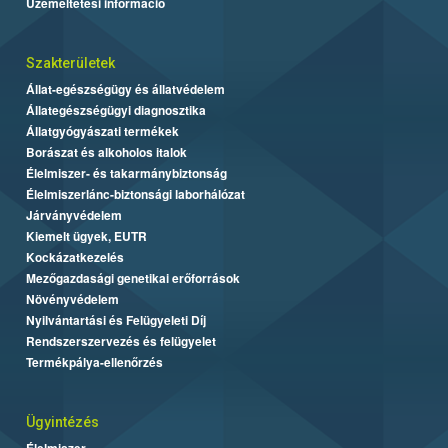
Üzemeltetési információ
Szakterületek
Állat-egészségügy és állatvédelem
Állategészségügyi diagnosztika
Állatgyógyászati termékek
Borászat és alkoholos italok
Élelmiszer- és takarmánybiztonság
Élelmiszerlánc-biztonsági laborhálózat
Járványvédelem
Kiemelt ügyek, EUTR
Kockázatkezelés
Mezőgazdasági genetikai erőforrások
Növényvédelem
Nyilvántartási és Felügyeleti Díj
Rendszerszervezés és felügyelet
Termékpálya-ellenőrzés
Ügyintézés
Élelmiszer