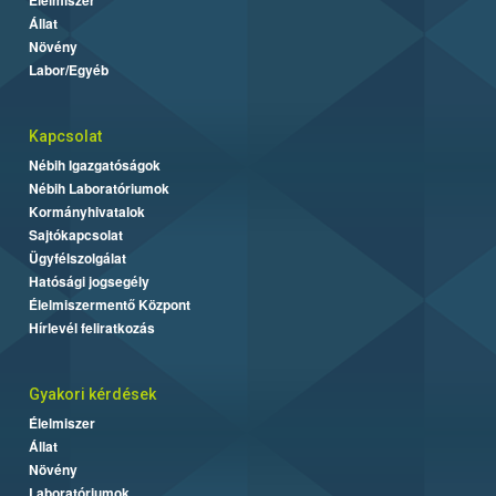
Állat
Növény
Labor/Egyéb
Kapcsolat
Nébih Igazgatóságok
Nébih Laboratóriumok
Kormányhivatalok
Sajtókapcsolat
Ügyfélszolgálat
Hatósági jogsegély
Élelmiszermentő Központ
Hírlevél feliratkozás
Gyakori kérdések
Élelmiszer
Állat
Növény
Laboratóriumok