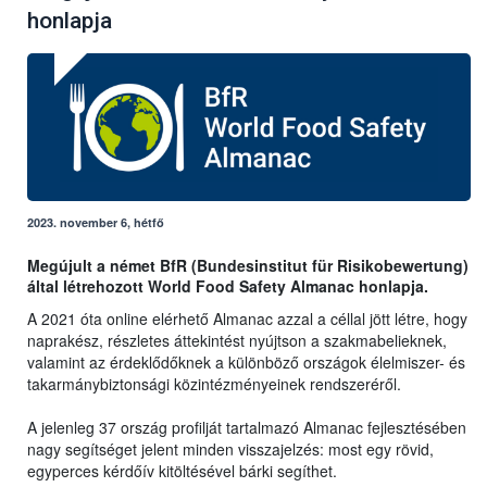
honlapja
2023. november 6, hétfő
Megújult a német BfR (Bundesinstitut für Risikobewertung)
által létrehozott World Food Safety Almanac honlapja.
A 2021 óta online elérhető Almanac azzal a céllal jött létre, hogy
naprakész, részletes áttekintést nyújtson a szakmabelieknek,
valamint az érdeklődőknek a különböző országok élelmiszer- és
takarmánybiztonsági közintézményeinek rendszeréről.
A jelenleg 37 ország profilját tartalmazó Almanac fejlesztésében
nagy segítséget jelent minden visszajelzés: most egy rövid,
egyperces kérdőív kitöltésével bárki segíthet.