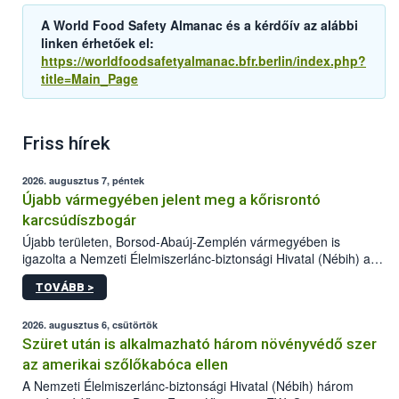
A World Food Safety Almanac és a kérdőív az alábbi
linken érhetőek el:
https://worldfoodsafetyalmanac.bfr.berlin/index.php?
title=Main_Page
Friss hírek
2026. augusztus 7, péntek
Újabb vármegyében jelent meg a kőrisrontó
karcsúdíszbogár
Újabb területen, Borsod-Abaúj-Zemplén vármegyében is
igazolta a Nemzeti Élelmiszerlánc-biztonsági Hivatal (Nébih) a
kőrisrontó karcsúdíszbogár (Agrilus planipennis) jelenlétét. A
TOVÁBB >
kártevőt nem csak színcsapdában találták meg, de már fertőzött
fában is azonosították. A növényvédelmi szakemberek folytatják
az intenzív felderítést, emellett az intézkedéseket a szlovák
2026. augusztus 6, csütörtök
hatósággal is összehangolják a terjedés megállítása érdekében.
Szüret után is alkalmazható három növényvédő szer
az amerikai szőlőkabóca ellen
A Nemzeti Élelmiszerlánc-biztonsági Hivatal (Nébih) három