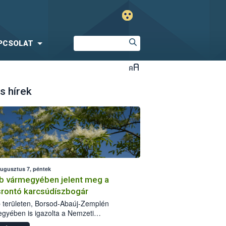
PCSOLAT
s hírek
augusztus 7, péntek
b vármegyében jelent meg a
srontó karcsúdíszbogár
 területen, Borsod-Abaúj-Zemplén
gyében is igazolta a Nemzeti
iszerlánc-biztonsági Hivatal (Nébih) a