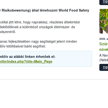
TO
kőris
jelen
r Risikobewertung) által létrehozott World Food Safety
talál
azono
folyta
llal jött létre, hogy naprakész, részletes áttekintést
intéz
deklődőknek a különböző országok élelmiszer- és
össze
dszeréről.
érdek
2026. 
lmanac fejlesztésében nagy segítséget jelent minden
Szür
ív kitöltésével bárki segíthet.
növé
szől
A Nem
őív az alábbi linken érhetőek el:
(Nébi
erlin/index.php?title=Main_Page
Klart
TO
módos
egész
felha
célja
lehet
Az Or
felha
terme