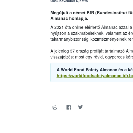
2023. november 6, hétfő
Megújult a német BfR (Bundesinstitut fü
Almanac honlapja.
A 2021 óta online elérhető Almanac azzal a cé
nyújtson a szakmabelieknek, valamint az ér
takarmánybiztonsági közintézményeinek ren
A jelenleg 37 ország profilját tartalmazó A
visszajelzés: most egy rövid, egyperces kérdő
A World Food Safety Almanac és a kérd
https://worldfoodsafetyalmanac.bfr.b