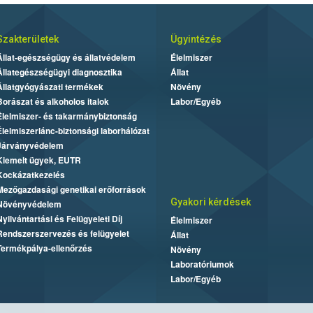
Szakterületek
Ügyintézés
Állat-egészségügy és állatvédelem
Élelmiszer
Állategészségügyi diagnosztika
Állat
Állatgyógyászati termékek
Növény
Borászat és alkoholos italok
Labor/Egyéb
Élelmiszer- és takarmánybiztonság
Élelmiszerlánc-biztonsági laborhálózat
Járványvédelem
Kiemelt ügyek, EUTR
Kockázatkezelés
Mezőgazdasági genetikai erőforrások
Gyakori kérdések
Növényvédelem
Nyilvántartási és Felügyeleti Díj
Élelmiszer
Rendszerszervezés és felügyelet
Állat
Termékpálya-ellenőrzés
Növény
Laboratóriumok
Labor/Egyéb