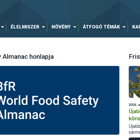
ÉLELMISZER
NÖVÉNY
ÁTFOGÓ TÉMÁK
KA
y Almanac honlapja
Fris
2026. 
Újab
kőri
Újabb
várme
Élelm