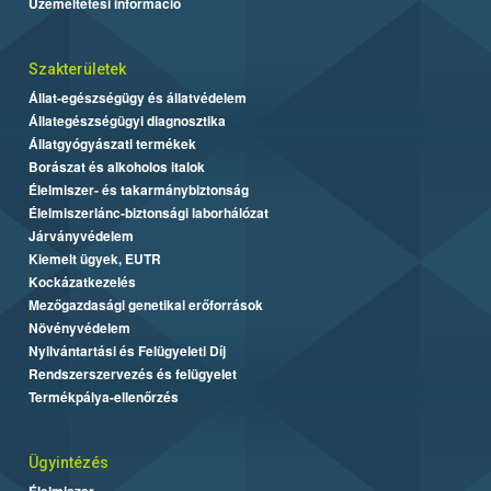
Üzemeltetési információ
Szakterületek
Állat-egészségügy és állatvédelem
Állategészségügyi diagnosztika
Állatgyógyászati termékek
Borászat és alkoholos italok
Élelmiszer- és takarmánybiztonság
Élelmiszerlánc-biztonsági laborhálózat
Járványvédelem
Kiemelt ügyek, EUTR
Kockázatkezelés
Mezőgazdasági genetikai erőforrások
Növényvédelem
Nyilvántartási és Felügyeleti Díj
Rendszerszervezés és felügyelet
Termékpálya-ellenőrzés
Ügyintézés
Élelmiszer