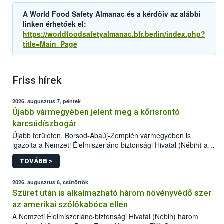
A World Food Safety Almanac és a kérdőív az alábbi
linken érhetőek el:
https://worldfoodsafetyalmanac.bfr.berlin/index.php?
title=Main_Page
Friss hírek
2026. augusztus 7, péntek
Újabb vármegyében jelent meg a kőrisrontó
karcsúdíszbogár
Újabb területen, Borsod-Abaúj-Zemplén vármegyében is
igazolta a Nemzeti Élelmiszerlánc-biztonsági Hivatal (Nébih) a
kőrisrontó karcsúdíszbogár (Agrilus planipennis) jelenlétét. A
TOVÁBB >
kártevőt nem csak színcsapdában találták meg, de már fertőzött
fában is azonosították. A növényvédelmi szakemberek folytatják
az intenzív felderítést, emellett az intézkedéseket a szlovák
2026. augusztus 6, csütörtök
hatósággal is összehangolják a terjedés megállítása érdekében.
Szüret után is alkalmazható három növényvédő szer
az amerikai szőlőkabóca ellen
A Nemzeti Élelmiszerlánc-biztonsági Hivatal (Nébih) három