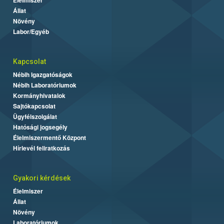
Állat
Növény
Labor/Egyéb
Kapcsolat
Nébih Igazgatóságok
Nébih Laboratóriumok
Kormányhivatalok
Sajtókapcsolat
Ügyfélszolgálat
Hatósági jogsegély
Élelmiszermentő Központ
Hírlevél feliratkozás
Gyakori kérdések
Élelmiszer
Állat
Növény
Laboratóriumok