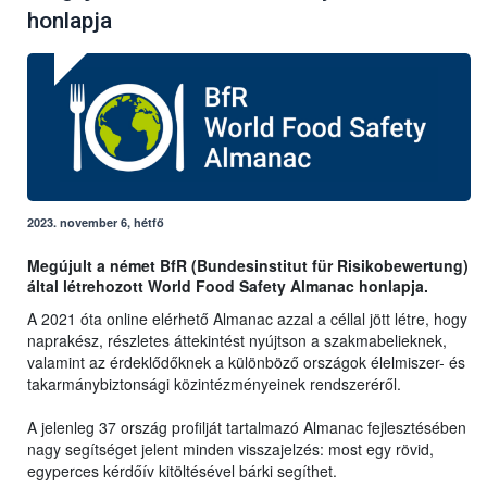
honlapja
2023. november 6, hétfő
Megújult a német BfR (Bundesinstitut für Risikobewertung)
által létrehozott World Food Safety Almanac honlapja.
A 2021 óta online elérhető Almanac azzal a céllal jött létre, hogy
naprakész, részletes áttekintést nyújtson a szakmabelieknek,
valamint az érdeklődőknek a különböző országok élelmiszer- és
takarmánybiztonsági közintézményeinek rendszeréről.
A jelenleg 37 ország profilját tartalmazó Almanac fejlesztésében
nagy segítséget jelent minden visszajelzés: most egy rövid,
egyperces kérdőív kitöltésével bárki segíthet.