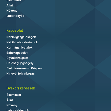
Állat
Növény
Labor/Egyéb
Kapcsolat
Nébih Igazgatóságok
Nébih Laboratóriumok
Kormányhivatalok
Sajtókapcsolat
Ügyfélszolgálat
Hatósági jogsegély
Élelmiszermentő Központ
Hírlevél feliratkozás
Gyakori kérdések
Élelmiszer
Állat
Növény
Laboratóriumok