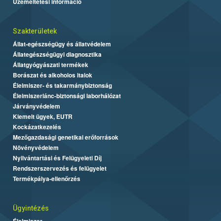
Üzemeltetési információ
Szakterületek
Állat-egészségügy és állatvédelem
Állategészségügyi diagnosztika
Állatgyógyászati termékek
Borászat és alkoholos italok
Élelmiszer- és takarmánybiztonság
Élelmiszerlánc-biztonsági laborhálózat
Járványvédelem
Kiemelt ügyek, EUTR
Kockázatkezelés
Mezőgazdasági genetikai erőforrások
Növényvédelem
Nyilvántartási és Felügyeleti Díj
Rendszerszervezés és felügyelet
Termékpálya-ellenőrzés
Ügyintézés
Élelmiszer