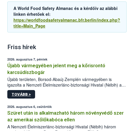
A World Food Safety Almanac és a kérdőív az alábbi
linken érhetőek el:
https://worldfoodsafetyalmanac.bfr.berlin/index.php?
title=Main_Page
Friss hírek
2026. augusztus 7, péntek
Újabb vármegyében jelent meg a kőrisrontó
karcsúdíszbogár
Újabb területen, Borsod-Abaúj-Zemplén vármegyében is
igazolta a Nemzeti Élelmiszerlánc-biztonsági Hivatal (Nébih) a
kőrisrontó karcsúdíszbogár (Agrilus planipennis) jelenlétét. A
TOVÁBB >
kártevőt nem csak színcsapdában találták meg, de már fertőzött
fában is azonosították. A növényvédelmi szakemberek folytatják
az intenzív felderítést, emellett az intézkedéseket a szlovák
2026. augusztus 6, csütörtök
hatósággal is összehangolják a terjedés megállítása érdekében.
Szüret után is alkalmazható három növényvédő szer
az amerikai szőlőkabóca ellen
A Nemzeti Élelmiszerlánc-biztonsági Hivatal (Nébih) három