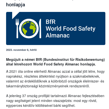
honlapja
2023. november 6, hétfő
Megújult a német BfR (Bundesinstitut für Risikobewertung)
által létrehozott World Food Safety Almanac honlapja.
A 2021 óta online elérhető Almanac azzal a céllal jött létre, hogy
naprakész, részletes áttekintést nyújtson a szakmabelieknek,
valamint az érdeklődőknek a különböző országok élelmiszer- és
takarmánybiztonsági közintézményeinek rendszeréről.
A jelenleg 37 ország profilját tartalmazó Almanac fejlesztésében
nagy segítséget jelent minden visszajelzés: most egy rövid,
egyperces kérdőív kitöltésével bárki segíthet.