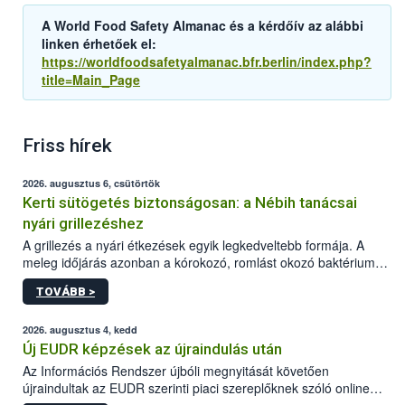
A World Food Safety Almanac és a kérdőív az alábbi
linken érhetőek el:
https://worldfoodsafetyalmanac.bfr.berlin/index.php?
title=Main_Page
Friss hírek
2026. augusztus 6, csütörtök
Kerti sütögetés biztonságosan: a Nébih tanácsai
nyári grillezéshez
A grillezés a nyári étkezések egyik legkedveltebb formája. A
meleg időjárás azonban a kórokozó, romlást okozó baktériumok
gyorsabb szaporodásának is kedvez. A szabadtéri sütögetés
TOVÁBB >
ezért nem csupán a megfelelő sütési technikáról szól: legalább
ilyen fontos az alapanyagok biztonságos kezelése, az alapvető
higiéniai szabályok betartása, a megfelelő hőkezelés, valamint a
2026. augusztus 4, kedd
maradékok szakszerű tárolása. A Nemzeti Élelmiszerlánc-
Új EUDR képzések az újraindulás után
biztonsági Hivatal (Nébih) Oktatási Programja összegyűjtötte a
Az Információs Rendszer újbóli megnyitását követően
biztonságos grillezés legfontosabb tudnivalóit.
újraindultak az EUDR szerinti piaci szereplőknek szóló online
képzések.