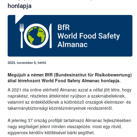
honlapja
2023. november 6, hétfő
Megújult a német BfR (Bundesinstitut für Risikobewertung)
által létrehozott World Food Safety Almanac honlapja.
A 2021 óta online elérhető Almanac azzal a céllal jött létre, hogy
naprakész, részletes áttekintést nyújtson a szakmabelieknek,
valamint az érdeklődőknek a különböző országok élelmiszer- és
takarmánybiztonsági közintézményeinek rendszeréről.
A jelenleg 37 ország profilját tartalmazó Almanac fejlesztésében
nagy segítséget jelent minden visszajelzés: most egy rövid,
egyperces kérdőív kitöltésével bárki segíthet.