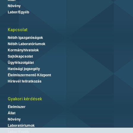
Növény
Labor/Egyéb
Kapcsolat
Nébih Igazgatóságok
Nébih Laboratóriumok
Kormányhivatalok
Sajtókapcsolat
Ügyfélszolgálat
Hatósági jogsegély
Élelmiszermentő Központ
Hírlevél feliratkozás
Gyakori kérdések
Élelmiszer
Állat
Növény
Laboratóriumok
Labor/Egyéb