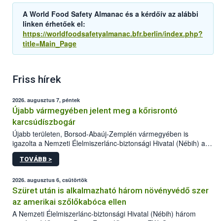
A World Food Safety Almanac és a kérdőív az alábbi
linken érhetőek el:
https://worldfoodsafetyalmanac.bfr.berlin/index.php?
title=Main_Page
Friss hírek
2026. augusztus 7, péntek
Újabb vármegyében jelent meg a kőrisrontó
karcsúdíszbogár
Újabb területen, Borsod-Abaúj-Zemplén vármegyében is
igazolta a Nemzeti Élelmiszerlánc-biztonsági Hivatal (Nébih) a
kőrisrontó karcsúdíszbogár (Agrilus planipennis) jelenlétét. A
TOVÁBB >
kártevőt nem csak színcsapdában találták meg, de már fertőzött
fában is azonosították. A növényvédelmi szakemberek folytatják
az intenzív felderítést, emellett az intézkedéseket a szlovák
2026. augusztus 6, csütörtök
hatósággal is összehangolják a terjedés megállítása érdekében.
Szüret után is alkalmazható három növényvédő szer
az amerikai szőlőkabóca ellen
A Nemzeti Élelmiszerlánc-biztonsági Hivatal (Nébih) három