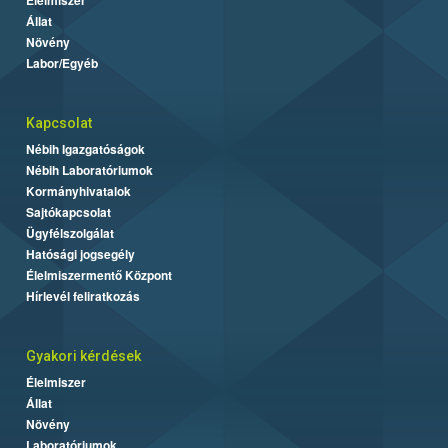
Állat
Növény
Labor/Egyéb
Kapcsolat
Nébih Igazgatóságok
Nébih Laboratóriumok
Kormányhivatalok
Sajtókapcsolat
Ügyfélszolgálat
Hatósági jogsegély
Élelmiszermentő Központ
Hírlevél feliratkozás
Gyakori kérdések
Élelmiszer
Állat
Növény
Laboratóriumok