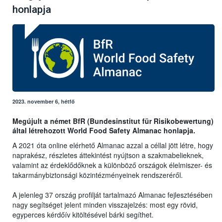
honlapja
2023. november 6, hétfő
Megújult a német BfR (Bundesinstitut für Risikobewertung)
által létrehozott World Food Safety Almanac honlapja.
A 2021 óta online elérhető Almanac azzal a céllal jött létre, hogy
naprakész, részletes áttekintést nyújtson a szakmabelieknek,
valamint az érdeklődőknek a különböző országok élelmiszer- és
takarmánybiztonsági közintézményeinek rendszeréről.
A jelenleg 37 ország profilját tartalmazó Almanac fejlesztésében
nagy segítséget jelent minden visszajelzés: most egy rövid,
egyperces kérdőív kitöltésével bárki segíthet.