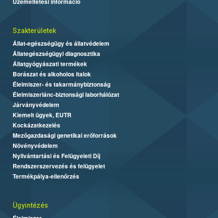
Üzemeltetési információ
Szakterületek
Állat-egészségügy és állatvédelem
Állategészségügyi diagnosztika
Állatgyógyászati termékek
Borászat és alkoholos italok
Élelmiszer- és takarmánybiztonság
Élelmiszerlánc-biztonsági laborhálózat
Járványvédelem
Kiemelt ügyek, EUTR
Kockázatkezelés
Mezőgazdasági genetikai erőforrások
Növényvédelem
Nyilvántartási és Felügyeleti Díj
Rendszerszervezés és felügyelet
Termékpálya-ellenőrzés
Ügyintézés
Élelmiszer