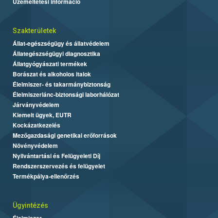
Üzemeltetési információ
Szakterületek
Állat-egészségügy és állatvédelem
Állategészségügyi diagnosztika
Állatgyógyászati termékek
Borászat és alkoholos italok
Élelmiszer- és takarmánybiztonság
Élelmiszerlánc-biztonsági laborhálózat
Járványvédelem
Kiemelt ügyek, EUTR
Kockázatkezelés
Mezőgazdasági genetikai erőforrások
Növényvédelem
Nyilvántartási és Felügyeleti Díj
Rendszerszervezés és felügyelet
Termékpálya-ellenőrzés
Ügyintézés
Élelmiszer