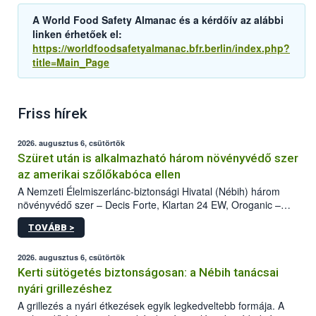
A World Food Safety Almanac és a kérdőív az alábbi
linken érhetőek el:
https://worldfoodsafetyalmanac.bfr.berlin/index.php?
title=Main_Page
Friss hírek
2026. augusztus 6, csütörtök
Szüret után is alkalmazható három növényvédő szer
az amerikai szőlőkabóca ellen
A Nemzeti Élelmiszerlánc-biztonsági Hivatal (Nébih) három
növényvédő szer – Decis Forte, Klartan 24 EW, Oroganic –
engedélyokiratát módosította, így azok a szüretet követően,
TOVÁBB >
egészen a vesszőérettség (BBCH 91) stádiumáig
felhasználhatóak a szőlőben. A kiterjesztések célja, hogy a korai
érésű szőlőkben is legyen lehetőség a károsító elleni további
2026. augusztus 6, csütörtök
védekezésre. Az Oroganic készítmény kis kiszerelésben kiskerti
Kerti sütögetés biztonságosan: a Nébih tanácsai
felhasználók számára is elérhető és ökológiai termesztésben is
nyári grillezéshez
engedélyezett.
A grillezés a nyári étkezések egyik legkedveltebb formája. A