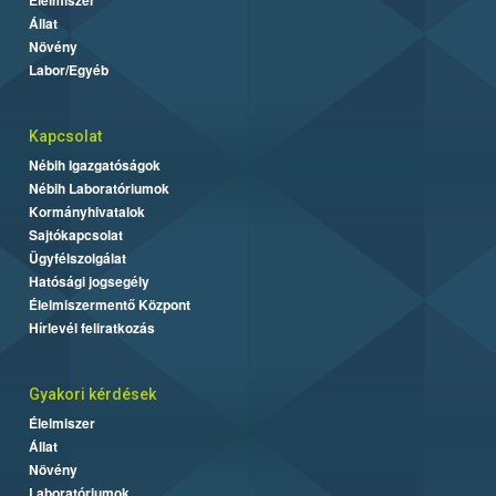
Állat
Növény
Labor/Egyéb
Kapcsolat
Nébih Igazgatóságok
Nébih Laboratóriumok
Kormányhivatalok
Sajtókapcsolat
Ügyfélszolgálat
Hatósági jogsegély
Élelmiszermentő Központ
Hírlevél feliratkozás
Gyakori kérdések
Élelmiszer
Állat
Növény
Laboratóriumok