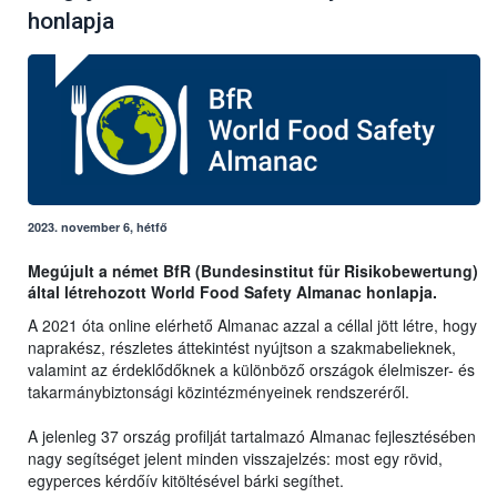
honlapja
2023. november 6, hétfő
Megújult a német BfR (Bundesinstitut für Risikobewertung)
által létrehozott World Food Safety Almanac honlapja.
A 2021 óta online elérhető Almanac azzal a céllal jött létre, hogy
naprakész, részletes áttekintést nyújtson a szakmabelieknek,
valamint az érdeklődőknek a különböző országok élelmiszer- és
takarmánybiztonsági közintézményeinek rendszeréről.
A jelenleg 37 ország profilját tartalmazó Almanac fejlesztésében
nagy segítséget jelent minden visszajelzés: most egy rövid,
egyperces kérdőív kitöltésével bárki segíthet.