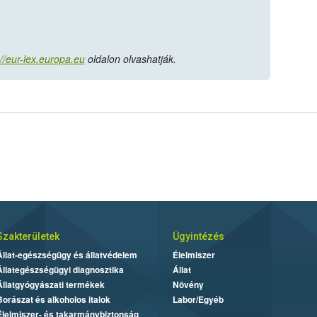
://eur-lex.europa.eu
oldalon olvashatják.
Szakterületek
Ügyintézés
Állat-egészségügy és állatvédelem
Élelmiszer
Állategészségügyi diagnosztika
Állat
Állatgyógyászati termékek
Növény
Borászat és alkoholos italok
Labor/Egyéb
Élelmiszer- és takarmánybiztonság