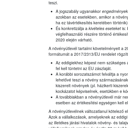
teszi.
A jogszabály ugyanakkor
engedmények
azokban az esetekben, amikor a növényt 
ha ez távértékesítés keretében történik)
És konkretizálja a
kivételes eseteket
is:
végfelhasználó részére történő értékesí
2020 elején várható.
A növényútlevél tartalmi követelményeit a
formátumát a 2017/2313/EU rendelet rögzíti. 
Az eddigiekhez képest nem szükséges a
fel kell tüntetni az EU zászlaját.
A korábbi sorozatszámot felváltja a ny
lehetővé teszi a növény származásának
kiszerelt növények (pl. házikerti kisz
kockázatot képviselnek, esetükben e kód f
A továbbiakban a növényútlevél már ne
esetben az értékesítési egységen kell el
A növényútlevélnek változatlanul kötelező 
Azok a vállalkozások, amelyeknek az eddigi 
az illetékes járási hivatalok növény- és talaj