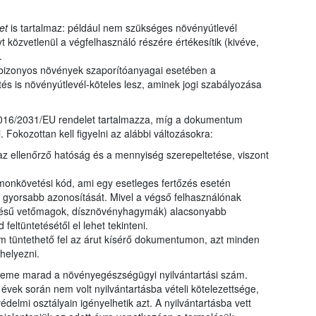
szere
nyilv
et
is tartalmaz: például nem szükséges növényútlevél
kormá
közvetlenül a végfelhasználó részére értékesítik (kivéve,
nyilv
.
 bizonyos növények szaporítóanyagai esetében a
tés is növényútlevél-köteles lesz, aminek jogi szabályozása
 2016/2031/EU rendelet tartalmazza, míg a dokumentum
Fokozottan kell figyelni az alábbi változásokra:
z ellenőrző hatóság és a mennyiség szerepeltetése, viszont
omonkövetési kód, ami egy esetleges fertőzés esetén
 gyorsabb azonosítását. Mivel a végső felhasználónak
erelésű vetőmagok, dísznövényhagymák) alacsonyabb
eltüntetésétől el lehet tekinteni.
m tüntethető fel az árut kísérő dokumentumon, azt minden
helyezni.
eleme marad a növényegészségügyi nyilvántartási szám.
évek során nem volt nyilvántartásba vételi kötelezettsége,
védelmi osztályain igényelhetik azt. A nyilvántartásba vett