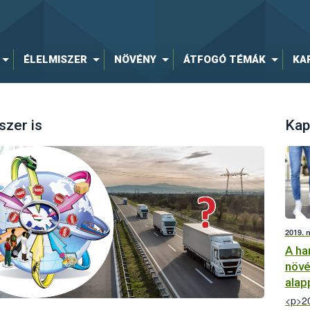
ÉLELMISZER
NÖVÉNY
ÁTFOGÓ TÉMÁK
KA
szer is
Kap
2019. 
A ha
növé
alap
<p>20