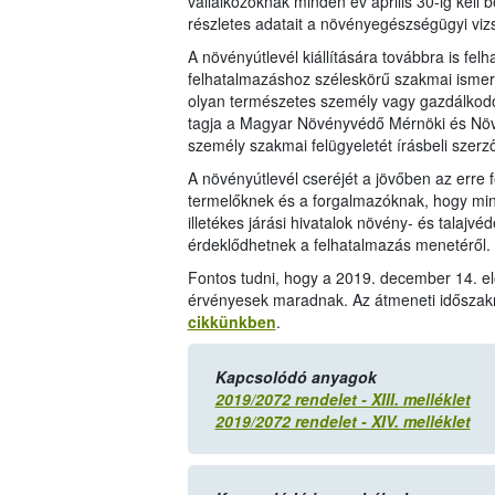
vállalkozóknak minden év április 30-ig kell
részletes adatait a növényegészségügyi vi
A növényútlevél kiállítására továbbra is felh
felhatalmazáshoz széleskörű szakmai ismer
olyan természetes személy vagy gazdálkodó
tagja a Magyar Növényvédő Mérnöki és Növ
személy szakmai felügyeletét írásbeli szerző
A növényútlevél cseréjét a jövőben az erre 
termelőknek és a forgalmazóknak, hogy minél
illetékes járási hivatalok növény- és talajvé
érdeklődhetnek a felhatalmazás menetéről.
Fontos tudni, hogy a 2019. december 14. el
érvényesek maradnak. Az átmeneti időszak
cikkünkben
.
Kapcsolódó anyagok
2019/2072 rendelet - XIII. melléklet
2019/2072 rendelet - XIV. melléklet