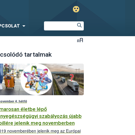
PCSOLAT
csolódó tartalmak
november 4, hétfő
marosan életbe lépő
nyegészségügyi szabályozás újabb
pillére jelenik meg novemberben
19 novemberében jelenik meg az Európai