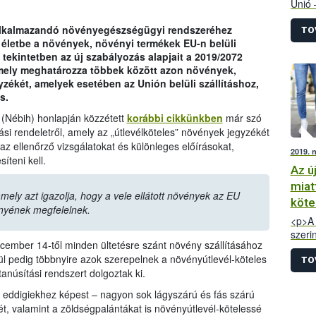
Unió 
növén
 alkalmazandó növényegészségügyi rendszeréhez
legfo
TO
életbe a növények, növényi termékek EU-n belüli
decem
tekintetben az új szabályozás alapjait a 2019/2072
ellen
 amely meghatározza többek között azon növények,
ékét, amelyek esetében az Unión belüli szállításhoz,
s.
 (Nébih) honlapján közzétett
korábbi cikkünkben
már szó
si rendeletről, amely az „útlevélköteles” növények jegyzékét
z ellenőrző vizsgálatokat és különleges előírásokat,
2019. 
íteni kell.
Az ú
miatt
mely azt igazolja, hogy a vele ellátott növények az EU
köte
nyének megfelelnek.
<p>A 
szeri
ecember 14-től minden ültetésre szánt növény szállításához
idege
 pedig többnyire azok szerepelnek a növényútlevél-köteles
éppen
TO
tanúsítási rendszert dolgoztak ki.
2019.
szabá
z eddigiekhez képest – nagyon sok lágyszárú és fás szárú
termé
t, valamint a zöldségpalántákat is növényútlevél-kötelessé
válla