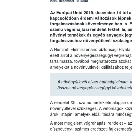
2019. december 10, kedd
Az Európai Unió 2019. december 14-től
kapcsolódóan érdemi változások lépnek 
forgalmazásának követelményeiben is. E 
számú végrehajtási rendelet fekteti le,
növényi termékek és egyéb anyagok jegyz
forgalmazáshoz növényútlevél szüksége
A Nemzeti Élelmiszerlánc-biztonsági Hivatal
esett arról a növényegészségügyi végrehajtá
tartalmazza, továbbá meghatározza azokat a
amelyeket a növényútlevél kiállításához teljes
A növényútlevél olyan hatósági címke, a
összes növényegészségügyi követelmé
A rendelet XIII. számú melléklete alapján d
növényútlevél szükséges. A vetőmagok közül
áruk listáján, amelyek előállítására minőség
A most megjelent végrehajtási rendelet – a
dísznövényt, számos erdészeti faj csemetéjé