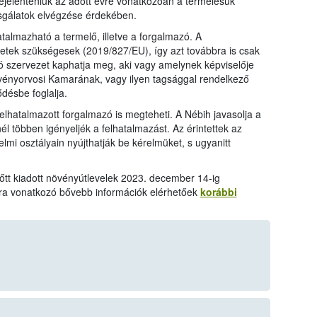
 bejelenteniük az adott évre vonatkozóan a termelésük
zsgálatok elvégzése érdekében.
atalmazható a termelő, illetve a forgalmazó. A
etek szükségesek (2019/827/EU), így azt továbbra is csak
 szervezet kaphatja meg, aki vagy amelynek képviselője
ényorvosi Kamarának, vagy ilyen tagsággal rendelkező
désbe foglalja.
felhatalmazott forgalmazó is megteheti. A Nébih javasolja a
 többen igényeljék a felhatalmazást. Az érintettek az
delmi osztályain nyújthatják be kérelmüket, s ugyanitt
őtt kiadott növényútlevelek 2023. december 14-ig
ra vonatkozó bővebb információk elérhetőek
korábbi