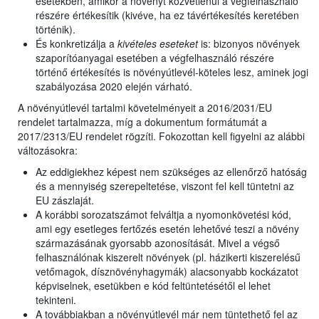
esetekben, amikor a növényt közvetlenül a végfelhasználó
részére értékesítik (kivéve, ha ez távértékesítés keretében
történik).
És konkretizálja a
kivételes eseteket
is: bizonyos növények
szaporítóanyagai esetében a végfelhasználó részére
történő értékesítés is növényútlevél-köteles lesz, aminek jogi
szabályozása 2020 elején várható.
A növényútlevél tartalmi követelményeit a 2016/2031/EU
rendelet tartalmazza, míg a dokumentum formátumát a
2017/2313/EU rendelet rögzíti. Fokozottan kell figyelni az alábbi
változásokra:
Az eddigiekhez képest nem szükséges az ellenőrző hatóság
és a mennyiség szerepeltetése, viszont fel kell tüntetni az
EU zászlaját.
A korábbi sorozatszámot felváltja a nyomonkövetési kód,
ami egy esetleges fertőzés esetén lehetővé teszi a növény
származásának gyorsabb azonosítását. Mivel a végső
felhasználónak kiszerelt növények (pl. házikerti kiszerelésű
vetőmagok, dísznövényhagymák) alacsonyabb kockázatot
képviselnek, esetükben e kód feltüntetésétől el lehet
tekinteni.
A továbbiakban a növényútlevél már nem tüntethető fel az