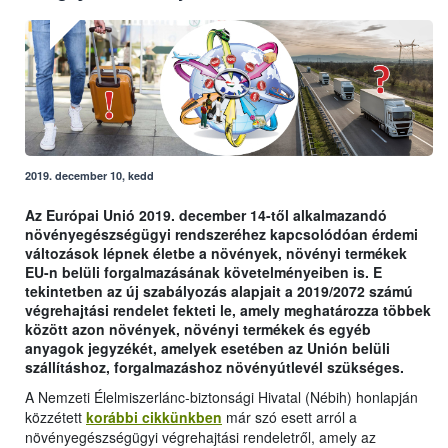
2019. december 10, kedd
Az Európai Unió 2019. december 14-től alkalmazandó
növényegészségügyi rendszeréhez kapcsolódóan érdemi
változások lépnek életbe a növények, növényi termékek
EU-n belüli forgalmazásának követelményeiben is. E
tekintetben az új szabályozás alapjait a 2019/2072 számú
végrehajtási rendelet fekteti le, amely meghatározza többek
között azon növények, növényi termékek és egyéb
anyagok jegyzékét, amelyek esetében az Unión belüli
szállításhoz, forgalmazáshoz növényútlevél szükséges.
A Nemzeti Élelmiszerlánc-biztonsági Hivatal (Nébih) honlapján
közzétett
korábbi cikkünkben
már szó esett arról a
növényegészségügyi végrehajtási rendeletről, amely az