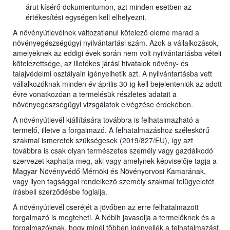
árut kísérő dokumentumon, azt minden esetben az
értékesítési egységen kell elhelyezni.
A növényútlevélnek változatlanul kötelező eleme marad a
növényegészségügyi nyilvántartási szám. Azok a vállalkozások,
amelyeknek az eddigi évek során nem volt nyilvántartásba vételi
kötelezettsége, az illetékes járási hivatalok növény- és
talajvédelmi osztályain igényelhetik azt. A nyilvántartásba vett
vállalkozóknak minden év április 30-ig kell bejelenteniük az adott
évre vonatkozóan a termelésük részletes adatait a
növényegészségügyi vizsgálatok elvégzése érdekében.
A növényútlevél kiállítására továbbra is felhatalmazható a
termelő, illetve a forgalmazó. A felhatalmazáshoz széleskörű
szakmai ismeretek szükségesek (2019/827/EU), így azt
továbbra is csak olyan természetes személy vagy gazdálkodó
szervezet kaphatja meg, aki vagy amelynek képviselője tagja a
Magyar Növényvédő Mérnöki és Növényorvosi Kamarának,
vagy ilyen tagsággal rendelkező személy szakmai felügyeletét
írásbeli szerződésbe foglalja.
A növényútlevél cseréjét a jövőben az erre felhatalmazott
forgalmazó is megteheti. A Nébih javasolja a termelőknek és a
forgalmazóknak, hogy minél többen igényeljék a felhatalmazást.