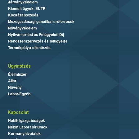
Járványvédelem
Kiemelt ügyek, EUTR
Kockázatkezelés
Mezőgazdasági genetikai erőforrások
Növényvédelem
Nyilvántartási és Felügyeleti Díj
Rendszerszervezés és felügyelet
Termékpálya-ellenőrzés
Ügyintézés
Élelmiszer
Állat
Növény
Labor/Egyéb
Kapcsolat
Nébih Igazgatóságok
Nébih Laboratóriumok
Kormányhivatalok