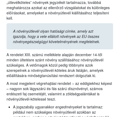
„útlevélköteles” növények jegyzékét tartalmazza, továbbá
meghatározza azokat az ellenőrző vizsgálatokat és különleges
előírásokat, amelyeket a növényútlevél kiállításához teljesíteni
kell.
A növényútlevél olyan hatósági címke, amely azt
igazolja, hogy a vele ellátott növények az EU összes
növényegészségügyi követelményének megfelelnek.
A rendelet XIII. számú melléklete alapján december 14-től
minden ültetésre szánt növény szállításához növényútlevél
szükséges. A vetőmagok közül pedig többnyire azok
szerepelnek a növényútlevél-köteles áruk listáján, amelyek
előállítására minőségtanúsítási rendszert dolgoztak ki.
A most megjelent végrehajtási rendelet – az eddigiekhez képest
– nagyon sok lágyszárú és fás szárú dísznövényt, számos
erdészeti faj csemetéjét, valamint a zöldségpalántákat is
növényútlevél-kötelessé teszi.
A jogszabály ugyanakkor
engedményeket
is tartalmaz:
például nem szükséges növényútlevél azokban az