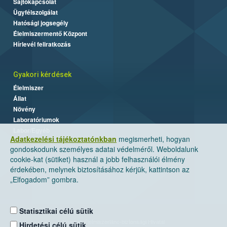
Sajtókapcsolat
Ügyfélszolgálat
Hatósági jogsegély
Élelmiszermentő Központ
Hírlevél feliratkozás
Gyakori kérdések
Élelmiszer
Állat
Növény
Laboratóriumok
Labor/Egyéb
Adatkezelési tájékoztatónkban
megismerheti, hogyan
gondoskodunk személyes adatai védelméről. Weboldalunk
cookie-kat (sütiket) használ a jobb felhasználói élmény
érdekében, melynek biztosításához kérjük, kattintson az
„Elfogadom” gombra.
Statisztikai célú sütik
Nemzeti Élelmiszerlánc-biztonsági Hivatal
Hirdetési célú sütik