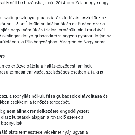
éssel került be hazánkba, majd 2014-ben Zala megye nagy
 szelídgesztenye-gubacsdarázs fertőzést észleltünk az
2
zórtan, 15 km
területen találhatók és az Európa-szerte
 fajták nagy méretük és ízletes termésük miatt rendkívül
A szelídgesztenye-gubacsdarázs nagyon gyorsan terjed az
rületében, a Pilis hegységben, Visegrád és Nagymaros
vő?
 megfertőzve gátolja a hajtásképződést, aminek
et a termésmennyiség, szélsőséges esetben a fa ki is
szi, a röpnyílás nélküli,
friss gubacsok eltávolítása
és
kben csökkenti a fertőzés terjedését.
nleg
nem állnak rendelkezésre engedélyezett
olasz kutatások alapján a rovarölő szerek a
bizonyultak.
háló
alatti termesztése védelmet nyújt ugyan a