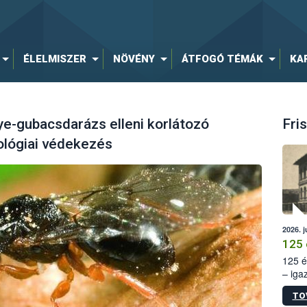
ÉLELMISZER
NÖVÉNY
ÁTFOGÓ TÉMÁK
KA
e-gubacsdarázs elleni korlátozó
Fris
ológiai védekezés
2026. j
125 
125 é
– iga
állam
TO
15. sz