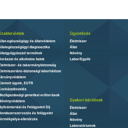
Szakterületek
Ügyintézés
Állat-egészségügy és állatvédelem
Élelmiszer
Állategészségügyi diagnosztika
Állat
Állatgyógyászati termékek
Növény
Borászat és alkoholos italok
Labor/Egyéb
Élelmiszer- és takarmánybiztonság
Élelmiszerlánc-biztonsági laborhálózat
Járványvédelem
Kiemelt ügyek, EUTR
Kockázatkezelés
Mezőgazdasági genetikai erőforrások
Gyakori kérdések
Növényvédelem
Nyilvántartási és Felügyeleti Díj
Élelmiszer
Rendszerszervezés és felügyelet
Állat
Termékpálya-ellenőrzés
Növény
Laboratóriumok