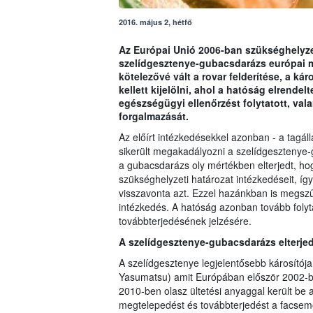
2016. május 2, hétfő
Az Európai Unió 2006-ban szükséghelyzet
szelídgesztenye-gubacsdarázs európai 
kötelezővé vált a rovar felderítése, a ká
kellett kijelölni, ahol a hatóság elrende
egészségügyi ellenőrzést folytatott, val
forgalmazását.
Az előírt intézkedésekkel azonban - a tagáll
sikerült megakadályozni a szelídgesztenye-
a gubacsdarázs oly mértékben elterjedt, hog
szükséghelyzeti határozat intézkedéseit, íg
visszavonta azt. Ezzel hazánkban is megszűn
intézkedés. A hatóság azonban tovább folyt
továbbterjedésének jelzésére.
A szelídgesztenye-gubacsdarázs elterje
A szelídgesztenye legjelentősebb károsítój
Yasumatsu) amit Európában először 2002-b
2010-ben olasz ültetési anyaggal került be 
megtelepedést és továbbterjedést a facsem