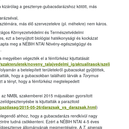
ja kizárólag a gesztenye-gubacsdarázshoz kötött, más
arázséval,
isztémára, más élő szervezetekre (pl. méhekre) nem káros.
szágos Környezetvédelmi és Természetvédelmi
 ezt a benyújtott biológiai hatékonysági és kockázat
 kapta meg a NÉBIH NTAI Növény-egészségügyi és
.
megyében végezték el a fémfürkész kijuttatását
szakteruletek/noveny_talajvedelmi_ig/aktualitasok/szeli
 folyamán a betelepített területekről gubacsokat gyűjtöttek,
atták, hogy a gubacsokban található lárvák a
Torymus
zt a tényt, hogy a fémfürkész megtelepedett
árt, az NMBL szakemberei 2015 májusában gyorsított
elídgesztenyésbe is kijuttatták a parazitoid
k/gazdasag/2015-05-26/darazsak_vs_darazsak.html
)
legendő ahhoz, hogy a gubacsdarázs rendkívül nagy
zintre tudná csökkenteni. Ezért a NÉBIH NTAI 4-5 éves
elídgesztenye állományának megmentésére. A
T. sinensis