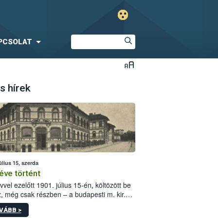
PCSOLAT
s hírek
úlius 15, szerda
éve történt
vvel ezelőtt 1901. július 15-én, költözött be
z, még csak részben – a budapesti m. kir.
i vetőmagvizsgáló állomás a Kis Rókus utca
VÁBB >
ám alatti, Czigler Győző által tervezett új