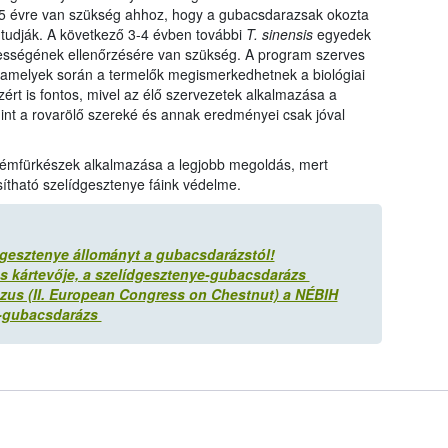
-5 évre van szükség ahhoz, hogy a gubacsdarazsak okozta
 tudják. A következő 3-4 évben további
T. sinensis
egyedek
ességének ellenőrzésére van szükség. A program szerves
 amelyek során a termelők megismerkedhetnek a biológiai
zért is fontos, mivel az élő szervezetek alkalmazása a
 a rovarölő szereké és annak eredményei csak jóval
fémfürkészek alkalmazása a legjobb megoldás, mert
ítható szelídgesztenye fáink védelme.
gesztenye állományt a gubacsdarázstól!
s kártevője, a szelídgesztenye-gubacsdarázs
szus (II. European Congress on Chestnut) a NÉBIH
e-gubacsdarázs