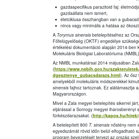
gazdaspecifikus parazitoid faj: életmód
gazdaállata nem ismert,
életciklusa összhangban van a gubacsd
nincs vagy minimális a hatása az ökosz
A
Torymus sinensis
betelepítéséhez az Or
Főfelügyelőség (OKTF) engedélye szükséges,
értékelési dokumentáció alapján 2014-ben
Molekuláris Biológiai Laboratóriuma (NMBL)
Az NMBL munkatársai 2014 májusában Zala 
(
https://www.nebih.gov.hu/szakteruletek/
dgesztenye_gubacsdarazs.html
). Az ősz
amelyekből molekuláris módszerekkel kimut
sinensis
fajhoz tartoznak. Ez alátámasztja a
Magyarországon.
Mivel a Zala megyei betelepítés sikerrel j
eljárással a Somogy megyei iharosberényi sz
fürkészdarazsakat. (
http://kapos.hu/hire
A betelepített 800
T. sinensis
nőstény nem e
egyedszámát rövid időn belül elfogadható s
program bevezetését tervezi az ország sz