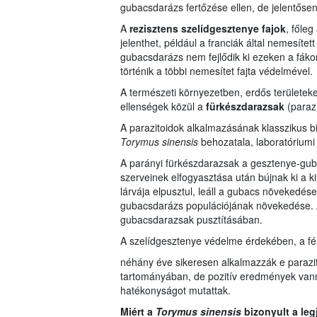
gubacsdarázs fertőzése ellen, de jelentősen 
A
rezisztens szelídgesztenye fajok
, főleg
jelenthet, például a franciák által nemesítet
gubacsdarázs nem fejlődik ki ezeken a fákon
történik a többi nemesítet fajta védelmével.
A természeti környezetben, erdős területe
ellenségek közül a
fürkészdarazsak
(paraz
A parazitoidok alkalmazásának klasszikus 
Torymus sinensis
behozatala, laboratóriumi k
A parányi fürkészdarazsak a gesztenye-guba
szerveinek elfogyasztása után bújnak ki a k
lárvája elpusztul, leáll a gubacs növekedés
gubacsdarázs populációjának növekedése. A
gubacsdarazsak pusztításában.
A szelídgesztenye védelme érdekében, a fé
néhány éve sikeresen alkalmazzák e paraz
tartományában, de pozitív eredmények van
hatékonyságot mutattak.
Miért a
Torymus sinensis
bizonyult a le