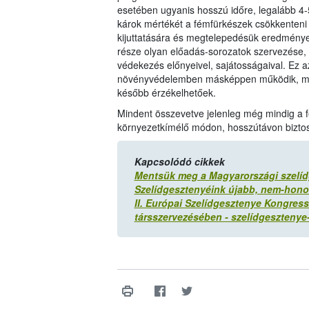
esetében ugyanis hosszú időre, legalább 4
károk mértékét a fémfürkészek csökkenteni
kijuttatására és megtelepedésük eredmény
része olyan előadás-sorozatok szervezése,
védekezés előnyeivel, sajátosságaival. Ez a
növényvédelemben másképpen működik, mint
később érzékelhetőek.
Mindent összevetve jelenleg még mindig a 
környezetkímélő módon, hosszútávon biztos
Kapcsolódó cikkek
Mentsük meg a Magyarországi szelíd
Szelídgesztenyéink újabb, nem-hono
II. Európai Szelídgesztenye Kongres
társszervezésében - szelídgeszteny