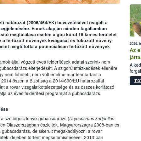
épüle
i határozat (2006/464/EK) bevezetésével reagált a
megjelenésére. Ennek alapján minden tagállamban
rosító megtalálása esetén a góc körül 15 km-es területet
lte a fertőzött növények kivágását és fokozott növény-
2026. j
amint megtiltotta a potenciálisan fertőzött növények
Az e
járta
amok által végzett éves felderítések adatai szerint- nem
A kedv
gubacsdarázs elterjedését. A szigorú intézkedések ellenére
forga
y nem lehetett, nem volt értelme már fenntartani a
Korm.
y 2014 őszén a Bizottság a 2014/690/EU határozattal
TO
sérül
t a rovar vizsgálatkötelezettsége és az összes korlátozó
felme
atja az éves felderítési programját a gubacsdarázs
veszé
Ezen 
vonni
dése
jártas
a a szelídgesztenye-gubacsdarázs (
Dryocosmus kuriphilus
en Olaszországban észleltek. Magyarországra 2008-ban és
a gubacsdarázs, de sikerült megakadályozni a rovar
eték idejében történt megsemmisítésével. 2013-ban