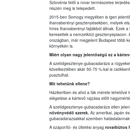
Szlovénia felől a rovar természetes terjed
részén meg is telepedett.
2015-ben Somogy megyében is igen jelentős
iharosberényi gesztenyésekben, melyek els
híres Iharosberényi fajtákból állnak. Ezek a
keresettek a nemzetközi gesztenyepiacon. 
országban, már megjelent Budapest több ke
környékén is.
Miért olyan nagy jelentőségű ez a kárte
A szelídgesztenye-gubacsdarázs a rügyeket
következtében akár 50-75 %-kal is csökkenh
pusztulhat.
Mit tehetünk ellene?
Házikertben és ahol a fák mérete lehetővé te
elégetése a kártevő rajzása előtt nagymérté
A szelídgesztenye-gubacsdarázs ellen jele
növényvédő szerek.
Az amerikai, japán és 
gubacsdarazsakkal szemben hatástalannak 
A szaporító- és ültetési anyag
rovarbiztos 