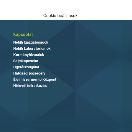
Cookie beállítások
Kapcsolat
Nébih Igazgatóságok
Nébih Laboratóriumok
Kormányhivatalok
Sajtókapcsolat
Ügyfélszolgálat
Hatósági jogsegély
Élelmiszermentő Központ
Hírlevél feliratkozás