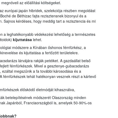
megnöveli az előállítási költségeket.
 az európai-japán hibridek, szelekciója részben megoldást
t Boché de Béthizac fajta rezisztensnek bizonyul és a
. Sajnos kérdéses, hogy meddig tart a rezisztencia és mi
ken a leghatékonyabb védekezési lehetőség a természetes
itoidok)
kijuttatása
lehet.
biológiai módszere a Kínában őshonos fémfürkész, a
inevelése és kijuttatása a fertőzött területekre.
csdarázs lárvájára rakják petéiket. A gazdaállat belső
ifejlett fémfürkészek. Mivel a gesztenye-gubacsdarázs
e, ezáltal megszűnik a fa további károsodása és a
 fémfürkészek tehát hatékonyan vesznek részt a kártevő
mfürkészek élősködő életmódját kihasználva,
iták betelepítésének módszerét Olaszország minden
nak Japánból, Franciaországból is, amelyek 50-90%-os
gjobbnak?