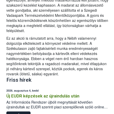
egerészölyv, amelyet mielőbb madárkórházba kell juttatni, hogy
szakszerű kezelést kaphasson. A madarat az állomásvezető
vette gondjaiba, aki személyesen szállította el a Szegedi
Vadaspark Természetvédelmi Mentőközpontjába. A gyors és
felelős közreműködésnek köszönhetően az egerészölyv időben
megkapta a megfelelő ellátást, így biztonságban várhatja a
felépülését.
Ez az akció is rámutatott arra, hogy a Nébih valamennyi
dolgozója elkötelezett a környezet védelme mellett. A
Székkutason zajló fajtakísérleti munka eredményességét
nagymértékben befolyásolja a kártevők elleni védekezés
hatékonysága. Ebben a véget nem érő harcban hasznos
segítőinknek tekintjük a ragadozó madarakat, mivel étlapjukon
jó néhány kártevő szerepel, köztük pockok, egerek és káros
rovarok (lótetű, sáska) egyaránt.
Friss hírek
2026. augusztus 4, kedd
Új EUDR képzések az újraindulás után
Az Információs Rendszer újbóli megnyitását követően
újraindultak az EUDR szerinti piaci szereplőknek szóló online
képzések.