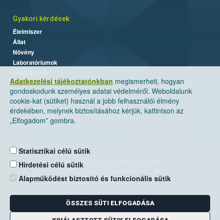
Gyakori kérdések
Élelmiszer
Állat
Növény
Laboratóriumok
Labor/Egyéb
Adatkezelési tájékoztatónkban
megismerheti, hogyan
gondoskodunk személyes adatai védelméről. Weboldalunk
cookie-kat (sütiket) használ a jobb felhasználói élmény
érdekében, melynek biztosításához kérjük, kattintson az
„Elfogadom” gombra.
Statisztikai célú sütik
Nemzeti Élelmiszerlánc-biztonsági Hivatal
Hirdetési célú sütik
Cím: 1024 Budapest, Keleti Károly utca. 24.
Alapműködést biztosító és funkcionális sütik
Levelezési cím: 1525 Budapest. Pf. 30.
ÖSSZES SÜTI ELFOGADÁSA
E-mail:
ugyfelszolgalat@nebih.gov.hu
Zöld szám: 06-80/263-244