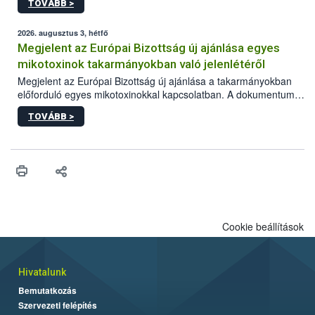
TOVÁBB >
2026. augusztus 3, hétfő
Megjelent az Európai Bizottság új ajánlása egyes
mikotoxinok takarmányokban való jelenlétéről
Megjelent az Európai Bizottság új ajánlása a takarmányokban
előforduló egyes mikotoxinokkal kapcsolatban. A dokumentum
2027-től új irányértékek alkalmazását írja elő, és a jelenleg
TOVÁBB >
hatályos uniós ajánlások helyébe lép.
Cookie beállítások
Hivatalunk
Bemutatkozás
Szervezeti felépítés