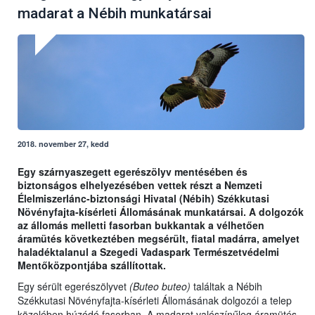
madarat a Nébih munkatársai
2018. november 27, kedd
Egy szárnyaszegett egerészölyv mentésében és
biztonságos elhelyezésében vettek részt a Nemzeti
Élelmiszerlánc-biztonsági Hivatal (Nébih) Székkutasi
Növényfajta-kísérleti Állomásának munkatársai. A dolgozók
az állomás melletti fasorban bukkantak a vélhetően
áramütés következtében megsérült, fiatal madárra, amelyet
haladéktalanul a Szegedi Vadaspark Természetvédelmi
Mentőközpontjába szállítottak.
Egy sérült egerészölyvet
(Buteo buteo)
találtak a Nébih
Székkutasi Növényfajta-kísérleti Állomásának dolgozói a telep
közelében húzódó fasorban. A madarat valószínűleg áramütés