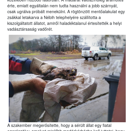
érte, emiatt egyáltalán nem tudta használni a jobb szárnyát,
csak ugrálva próbált menekülni. A rögtönzött mentőalakulat egy
zsákkal letakarva a Nébih telephelyére szállította a
kiszolgáltatott állatot, amiről haladéktalanul értesítették a helyi
vadásztársaság vadőrét.
A szakember megerősítette, hogy a sérült állat egy fiatal