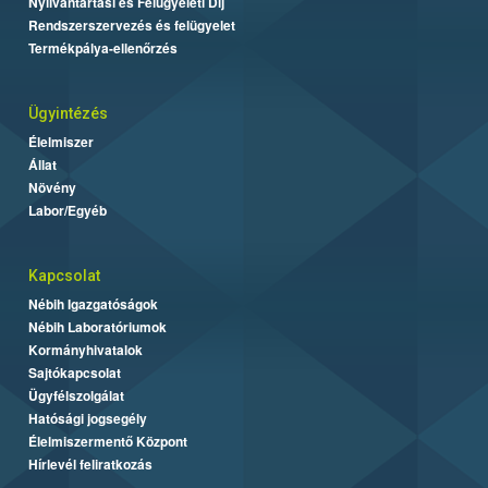
Nyilvántartási és Felügyeleti Díj
Rendszerszervezés és felügyelet
Termékpálya-ellenőrzés
Ügyintézés
Élelmiszer
Állat
Növény
Labor/Egyéb
Kapcsolat
Nébih Igazgatóságok
Nébih Laboratóriumok
Kormányhivatalok
Sajtókapcsolat
Ügyfélszolgálat
Hatósági jogsegély
Élelmiszermentő Központ
Hírlevél feliratkozás