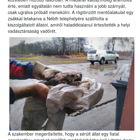
érte, emiatt egyáltalán nem tudta használni a jobb szárnyát,
csak ugrálva próbált menekülni. A rögtönzött mentőalakulat egy
zsákkal letakarva a Nébih telephelyére szállította a
kiszolgáltatott állatot, amiről haladéktalanul értesítették a helyi
vadásztársaság vadőrét.
A szakember megerősítette, hogy a sérült állat egy fiatal