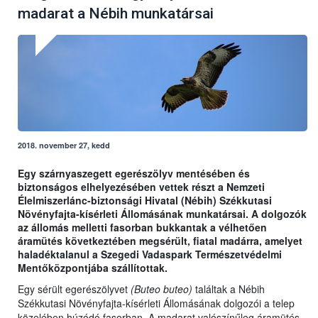
madarat a Nébih munkatársai
2018. november 27, kedd
Egy szárnyaszegett egerészölyv mentésében és
biztonságos elhelyezésében vettek részt a Nemzeti
Élelmiszerlánc-biztonsági Hivatal (Nébih) Székkutasi
Növényfajta-kísérleti Állomásának munkatársai. A dolgozók
az állomás melletti fasorban bukkantak a vélhetően
áramütés következtében megsérült, fiatal madárra, amelyet
haladéktalanul a Szegedi Vadaspark Természetvédelmi
Mentőközpontjába szállítottak.
Egy sérült egerészölyvet
(Buteo buteo)
találtak a Nébih
Székkutasi Növényfajta-kísérleti Állomásának dolgozói a telep
közelében húzódó fasorban. A madarat valószínűleg áramütés