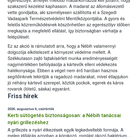
egerészölyv, amelyet mielőbb madárkórházba kell juttatni, hogy
szakszerű kezelést kaphasson. A madarat az állomásvezető
vette gondjaiba, aki személyesen szállította el a Szegedi
Vadaspark Természetvédelmi Mentőközpontjába. A gyors és
felelős közreműködésnek köszönhetően az egerészölyv időben
megkapta a megfelelő ellátást, így biztonságban várhatja a
felépülését.
Ez az akció is rámutatott arra, hogy a Nébih valamennyi
dolgozója elkötelezett a környezet védelme mellett. A
Székkutason zajló fajtakísérleti munka eredményességét
nagymértékben befolyásolja a kártevők elleni védekezés
hatékonysága. Ebben a véget nem érő harcban hasznos
segítőinknek tekintjük a ragadozó madarakat, mivel étlapjukon
jó néhány kártevő szerepel, köztük pockok, egerek és káros
rovarok (lótetű, sáska) egyaránt.
Friss hírek
2026. augusztus 6, csütörtök
Kerti sütögetés biztonságosan: a Nébih tanácsai
nyári grillezéshez
A grillezés a nyári étkezések egyik legkedveltebb formája. A
meleg időjárás azonban a kórokozó, romlást okozó baktériumok