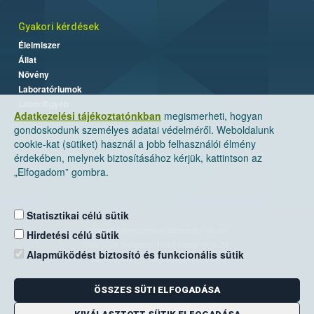
Gyakori kérdések
Élelmiszer
Állat
Növény
Laboratóriumok
Labor/Egyéb
Adatkezelési tájékoztatónkban
megismerheti, hogyan
gondoskodunk személyes adatai védelméről. Weboldalunk
cookie-kat (sütiket) használ a jobb felhasználói élmény
érdekében, melynek biztosításához kérjük, kattintson az
„Elfogadom” gombra.
Statisztikai célú sütik
Nemzeti Élelmiszerlánc-biztonsági Hivatal
Hirdetési célú sütik
Cím: 1024 Budapest, Keleti Károly utca. 24.
Alapműködést biztosító és funkcionális sütik
Levelezési cím: 1525 Budapest. Pf. 30.
ÖSSZES SÜTI ELFOGADÁSA
E-mail:
ugyfelszolgalat@nebih.gov.hu
Zöld szám: 06-80/263-244