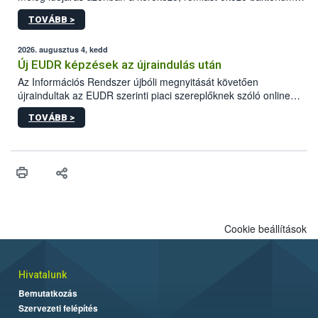
gyorsabb szaporodásának is kedvez. A szabadtéri sütögetés
TOVÁBB >
ezért nem csupán a megfelelő sütési technikáról szól: legalább
ilyen fontos az alapanyagok biztonságos kezelése, az alapvető
higiéniai szabályok betartása, a megfelelő hőkezelés, valamint a
2026. augusztus 4, kedd
maradékok szakszerű tárolása. A Nemzeti Élelmiszerlánc-
Új EUDR képzések az újraindulás után
biztonsági Hivatal (Nébih) Oktatási Programja összegyűjtötte a
Az Információs Rendszer újbóli megnyitását követően
biztonságos grillezés legfontosabb tudnivalóit.
újraindultak az EUDR szerinti piaci szereplőknek szóló online
képzések.
TOVÁBB >
Cookie beállítások
Hivatalunk
Bemutatkozás
Szervezeti felépítés