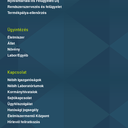
Nyilvántartási és Felügyeleti Díj
Rendszerszervezés és felügyelet
Termékpálya-ellenőrzés
Ügyintézés
Élelmiszer
Állat
Növény
Labor/Egyéb
Kapcsolat
Nébih Igazgatóságok
Nébih Laboratóriumok
Kormányhivatalok
Sajtókapcsolat
Ügyfélszolgálat
Hatósági jogsegély
Élelmiszermentő Központ
Hírlevél feliratkozás