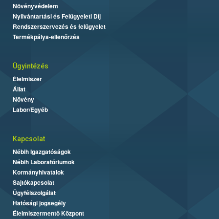
Növényvédelem
Nyilvántartási és Felügyeleti Díj
Rendszerszervezés és felügyelet
Termékpálya-ellenőrzés
Ügyintézés
Élelmiszer
Állat
Növény
Labor/Egyéb
Kapcsolat
Nébih Igazgatóságok
Nébih Laboratóriumok
Kormányhivatalok
Sajtókapcsolat
Ügyfélszolgálat
Hatósági jogsegély
Élelmiszermentő Központ