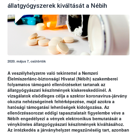
állatgyógyszerek kiváltását a Nébih
2020. május 7, csütörtök
A veszélyhelyzetre való tekintettel a Nemzeti
Élelmiszerlánc-biztonsági Hivatal (Nébih) szakemberei
folyamatos támogató ellenőrzéseket tartanak az
állatgyógyászati készítmények kiskereskedőinél. A
vizsgálatok elsődleges célja a szektor koronavírus-járvány
okozta nehézségeinek feltérképezése, majd azokra a
hatósági támogatási lehetőségek kidolgozása. Az
ellenőrzéssorozat eddigi tapasztalatait figyelembe véve a
Nébih engedélyezi a vények elektronikus bemutatását a
vényköteles állatgyógyászati készítmények kiváltásához.
Az intézkedés a járványhelyzet megszűnéséig tart, azonban