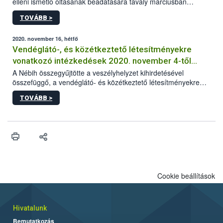
elleni ismétlő oltásának beadatására tavaly márciusban
elrendelt türelmi idő. A hatóság kéri az érintett kutyatartókat,
TOVÁBB >
hogy lehetőség szerint mielőbb pótolják állatuknál az
esetlegesen elmaradt oltást.
2020. november 16, hétfő
Vendéglátó-, és közétkeztető létesítményekre
vonatkozó intézkedések 2020. november 4-től
visszavonásig
A Nébih összegyűjtötte a veszélyhelyzet kihirdetésével
összefüggő, a vendéglátó- és közétkeztető létesítményekre
vonatkozó legfontosabb és aktuális információkat.
TOVÁBB >
Cookie beállítások
Hivatalunk
Bemutatkozás