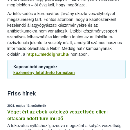
megfelelően – öt évig kell, hogy megőrizze.
Az intézkedés a koronavírus-járvány okozta veszélyhelyzet
megszűnéséig tart. Fontos azonban, hogy a kábítószerként
kezelendő állatgyógyászati készítményekre és az
antibiotikumokra nem vonatkozik. Utóbbi készítménycsoport
szabályos felhasználása kiemelten fontos az antibiotikum-
rezisztencia jelentette veszély miatt, amelyről számos hasznos
információ olvasható a Nébih Meddig hat? kampányának
oldalán, a
https://meddighat.hu
/ honlapon.
Kapcsolódó anyagok:
közlemény letölthető formában
Friss hírek
2021. május 13, csütörtök
Véget ért az ebek kötelező veszettség elleni
oltására adott türelmi idő
A fokozatos nyitáshoz igazodva megszűnt a kutyák veszettség