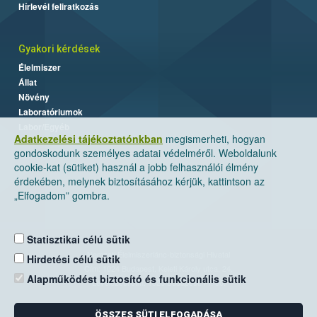
Hírlevél feliratkozás
Gyakori kérdések
Élelmiszer
Állat
Növény
Laboratóriumok
Labor/Egyéb
Adatkezelési tájékoztatónkban
megismerheti, hogyan
gondoskodunk személyes adatai védelméről. Weboldalunk
cookie-kat (sütiket) használ a jobb felhasználói élmény
érdekében, melynek biztosításához kérjük, kattintson az
„Elfogadom” gombra.
Statisztikai célú sütik
Nemzeti Élelmiszerlánc-biztonsági Hivatal
Hirdetési célú sütik
Cím: 1024 Budapest, Keleti Károly utca. 24.
Alapműködést biztosító és funkcionális sütik
Levelezési cím: 1525 Budapest. Pf. 30.
ÖSSZES SÜTI ELFOGADÁSA