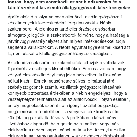
fontos, hogy nem vonatkozik az antibiotikumokra és a
kábítószerként kezelendő állatgyógyászati készítményekre.
Április eleje óta folyamatosan ellenőrzik az állatgyógyászati
készítmények kiskereskedelmi forgalmazását a Nébih
szakemberei. A jelenleg is tartó ellenőrzések elsősorban
támogató jellegűek: a szakemberek felmérik, hogy a hatóság a
járványügyi veszélyhelyzet alatt milyen intézkedésekkel tudja
segíteni a vállalkozókat. A Nébih egyúttal figyelemmel kíséri azt
is, nem alakul-e ki állatgyógyszer-hiány az országban.
Az ellenőrzések során a szakemberek felhívják a vállalkozók
figyelmét az esetleges kisebb hibákra. Fontos azonban, hogy
vényköteles készítményt még jelen helyzetben is tilos vény
nélkül kiadni. Ennek megsértésre súlyos, bírsággal járó
szabályszegésnek számít. Az állatok gyógyszerellátásának
könnyebb biztosítása érdekében a Nébih engedélyezi, hogy a
veszélyhelyzet fennállása alatt az állatorvosok – olyan esetben,
amely megítélésük szerint nem igényli az állat és gazdája
megjelenését a rendelőben – a vényeket elektronikus úton
küldjék meg az állattartóknak. A patikában a készítmény
kiváltáshoz elegendő, ha a gazda az e-mailben vagy más
elektronikus módon kapott vényt mutatja be. A vényt a patika
elektronikusan vagy papíralapon – az érvényes előírásoknak