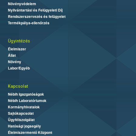
Növényvédelem
Nyilvántartási és Felügyeleti Díj
Rendszerszervezés és felügyelet
Termékpálya-ellenőrzés
Ügyintézés
Élelmiszer
Állat
Növény
Labor/Egyéb
Kapcsolat
Nébih Igazgatóságok
Nébih Laboratóriumok
Kormányhivatalok
Sajtókapcsolat
Ügyfélszolgálat
Hatósági jogsegély
Élelmiszermentő Központ