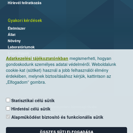
Hírlevél feliratkozás
Gyakori kérdések
Élelmiszer
Állat
Növény
Laboratóriumok
Labor/Egyéb
Adatkezelési tájékoztatónkban
megismerheti, hogyan
gondoskodunk személyes adatai védelméről. Weboldalunk
cookie-kat (sütiket) használ a jobb felhasználói élmény
érdekében, melynek biztosításához kérjük, kattintson az
„Elfogadom” gombra.
Statisztikai célú sütik
Nemzeti Élelmiszerlánc-biztonsági Hivatal
Hirdetési célú sütik
Cím: 1024 Budapest, Keleti Károly utca. 24.
Alapműködést biztosító és funkcionális sütik
Levelezési cím: 1525 Budapest. Pf. 30.
ÖSSZES SÜTI ELFOGADÁSA