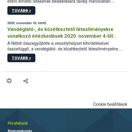
elleni ismétlő oltásának beadatására tavaly márciusban
elrendelt türelmi idő. A hatóság kéri az érintett kutyatartókat,
TOVÁBB >
hogy lehetőség szerint mielőbb pótolják állatuknál az
esetlegesen elmaradt oltást.
2020. november 16, hétfő
Vendéglátó-, és közétkeztető létesítményekre
vonatkozó intézkedések 2020. november 4-től
visszavonásig
A Nébih összegyűjtötte a veszélyhelyzet kihirdetésével
összefüggő, a vendéglátó- és közétkeztető létesítményekre
vonatkozó legfontosabb és aktuális információkat.
TOVÁBB >
Cookie beállítások
Hivatalunk
Bemutatkozás