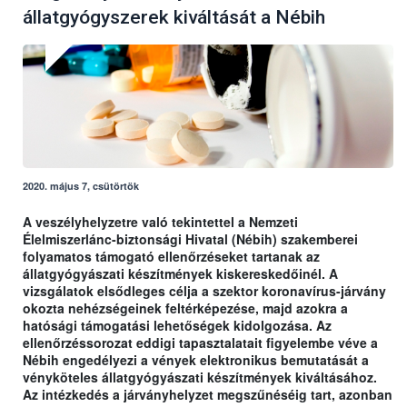
állatgyógyszerek kiváltását a Nébih
2020. május 7, csütörtök
A veszélyhelyzetre való tekintettel a Nemzeti
Élelmiszerlánc-biztonsági Hivatal (Nébih) szakemberei
folyamatos támogató ellenőrzéseket tartanak az
állatgyógyászati készítmények kiskereskedőinél. A
vizsgálatok elsődleges célja a szektor koronavírus-járvány
okozta nehézségeinek feltérképezése, majd azokra a
hatósági támogatási lehetőségek kidolgozása. Az
ellenőrzéssorozat eddigi tapasztalatait figyelembe véve a
Nébih engedélyezi a vények elektronikus bemutatását a
vényköteles állatgyógyászati készítmények kiváltásához.
Az intézkedés a járványhelyzet megszűnéséig tart, azonban