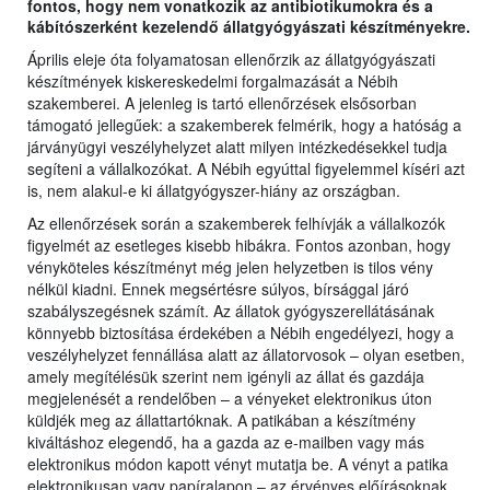
fontos, hogy nem vonatkozik az antibiotikumokra és a
kábítószerként kezelendő állatgyógyászati készítményekre.
Április eleje óta folyamatosan ellenőrzik az állatgyógyászati
készítmények kiskereskedelmi forgalmazását a Nébih
szakemberei. A jelenleg is tartó ellenőrzések elsősorban
támogató jellegűek: a szakemberek felmérik, hogy a hatóság a
járványügyi veszélyhelyzet alatt milyen intézkedésekkel tudja
segíteni a vállalkozókat. A Nébih egyúttal figyelemmel kíséri azt
is, nem alakul-e ki állatgyógyszer-hiány az országban.
Az ellenőrzések során a szakemberek felhívják a vállalkozók
figyelmét az esetleges kisebb hibákra. Fontos azonban, hogy
vényköteles készítményt még jelen helyzetben is tilos vény
nélkül kiadni. Ennek megsértésre súlyos, bírsággal járó
szabályszegésnek számít. Az állatok gyógyszerellátásának
könnyebb biztosítása érdekében a Nébih engedélyezi, hogy a
veszélyhelyzet fennállása alatt az állatorvosok – olyan esetben,
amely megítélésük szerint nem igényli az állat és gazdája
megjelenését a rendelőben – a vényeket elektronikus úton
küldjék meg az állattartóknak. A patikában a készítmény
kiváltáshoz elegendő, ha a gazda az e-mailben vagy más
elektronikus módon kapott vényt mutatja be. A vényt a patika
elektronikusan vagy papíralapon – az érvényes előírásoknak