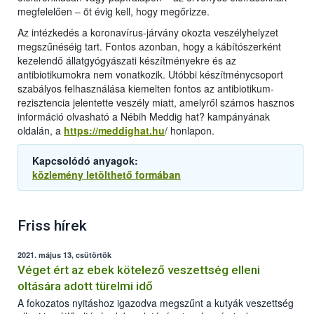
megfelelően – öt évig kell, hogy megőrizze.
Az intézkedés a koronavírus-járvány okozta veszélyhelyzet
megszűnéséig tart. Fontos azonban, hogy a kábítószerként
kezelendő állatgyógyászati készítményekre és az
antibiotikumokra nem vonatkozik. Utóbbi készítménycsoport
szabályos felhasználása kiemelten fontos az antibiotikum-
rezisztencia jelentette veszély miatt, amelyről számos hasznos
információ olvasható a Nébih Meddig hat? kampányának
oldalán, a
https://meddighat.hu
/ honlapon.
Kapcsolódó anyagok:
közlemény letölthető formában
Friss hírek
2021. május 13, csütörtök
Véget ért az ebek kötelező veszettség elleni
oltására adott türelmi idő
A fokozatos nyitáshoz igazodva megszűnt a kutyák veszettség