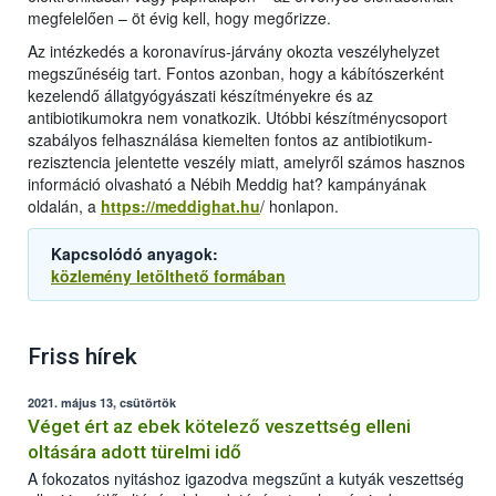
megfelelően – öt évig kell, hogy megőrizze.
Az intézkedés a koronavírus-járvány okozta veszélyhelyzet
megszűnéséig tart. Fontos azonban, hogy a kábítószerként
kezelendő állatgyógyászati készítményekre és az
antibiotikumokra nem vonatkozik. Utóbbi készítménycsoport
szabályos felhasználása kiemelten fontos az antibiotikum-
rezisztencia jelentette veszély miatt, amelyről számos hasznos
információ olvasható a Nébih Meddig hat? kampányának
oldalán, a
https://meddighat.hu
/ honlapon.
Kapcsolódó anyagok:
közlemény letölthető formában
Friss hírek
2021. május 13, csütörtök
Véget ért az ebek kötelező veszettség elleni
oltására adott türelmi idő
A fokozatos nyitáshoz igazodva megszűnt a kutyák veszettség