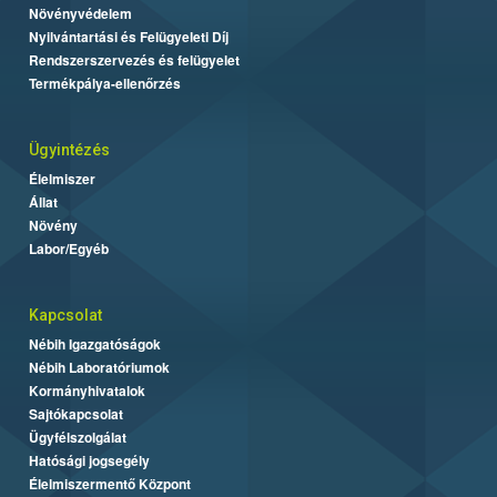
Növényvédelem
Nyilvántartási és Felügyeleti Díj
Rendszerszervezés és felügyelet
Termékpálya-ellenőrzés
Ügyintézés
Élelmiszer
Állat
Növény
Labor/Egyéb
Kapcsolat
Nébih Igazgatóságok
Nébih Laboratóriumok
Kormányhivatalok
Sajtókapcsolat
Ügyfélszolgálat
Hatósági jogsegély
Élelmiszermentő Központ