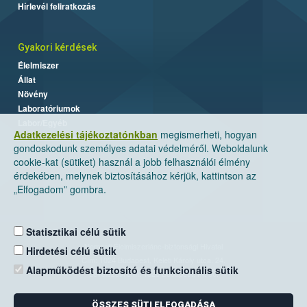
Hírlevél feliratkozás
Gyakori kérdések
Élelmiszer
Állat
Növény
Laboratóriumok
Labor/Egyéb
Adatkezelési tájékoztatónkban
megismerheti, hogyan
gondoskodunk személyes adatai védelméről. Weboldalunk
cookie-kat (sütiket) használ a jobb felhasználói élmény
érdekében, melynek biztosításához kérjük, kattintson az
„Elfogadom” gombra.
Statisztikai célú sütik
Nemzeti Élelmiszerlánc-biztonsági Hivatal
Hirdetési célú sütik
Cím: 1024 Budapest, Keleti Károly utca. 24.
Alapműködést biztosító és funkcionális sütik
Levelezési cím: 1525 Budapest. Pf. 30.
ÖSSZES SÜTI ELFOGADÁSA