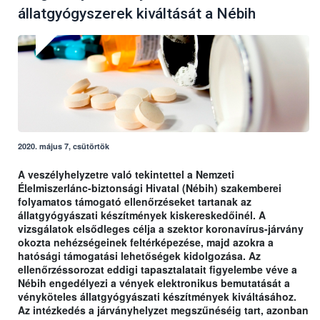
állatgyógyszerek kiváltását a Nébih
2020. május 7, csütörtök
A veszélyhelyzetre való tekintettel a Nemzeti
Élelmiszerlánc-biztonsági Hivatal (Nébih) szakemberei
folyamatos támogató ellenőrzéseket tartanak az
állatgyógyászati készítmények kiskereskedőinél. A
vizsgálatok elsődleges célja a szektor koronavírus-járvány
okozta nehézségeinek feltérképezése, majd azokra a
hatósági támogatási lehetőségek kidolgozása. Az
ellenőrzéssorozat eddigi tapasztalatait figyelembe véve a
Nébih engedélyezi a vények elektronikus bemutatását a
vényköteles állatgyógyászati készítmények kiváltásához.
Az intézkedés a járványhelyzet megszűnéséig tart, azonban