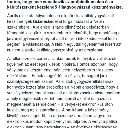
fontos, hogy nem vonatkozik az antibiotikumokra és a
kábítószerként kezelendő állatgyógyászati készítményekre.
Április eleje óta folyamatosan ellenőrzik az állatgyógyászati
készítmények kiskereskedelmi forgalmazását a Nébih
szakemberei. A jelenleg is tartó ellenőrzések elsősorban
támogató jellegűek: a szakemberek felmérik, hogy a hatóság a
járványügyi veszélyhelyzet alatt milyen intézkedésekkel tudja
segíteni a vállalkozókat. A Nébih egyúttal figyelemmel kíséri azt
is, nem alakul-e ki állatgyógyszer-hiány az országban.
Az ellenőrzések során a szakemberek felhívják a vállalkozók
figyelmét az esetleges kisebb hibákra. Fontos azonban, hogy
vényköteles készítményt még jelen helyzetben is tilos vény
nélkül kiadni. Ennek megsértésre súlyos, bírsággal járó
szabályszegésnek számít. Az állatok gyógyszerellátásának
könnyebb biztosítása érdekében a Nébih engedélyezi, hogy a
veszélyhelyzet fennállása alatt az állatorvosok – olyan esetben,
amely megítélésük szerint nem igényli az állat és gazdája
megjelenését a rendelőben – a vényeket elektronikus úton
küldjék meg az állattartóknak. A patikában a készítmény
kiváltáshoz elegendő, ha a gazda az e-mailben vagy más
elektronikus módon kapott vényt mutatja be. A vényt a patika
elektronikusan vagy papíralapon – az érvényes előírásoknak