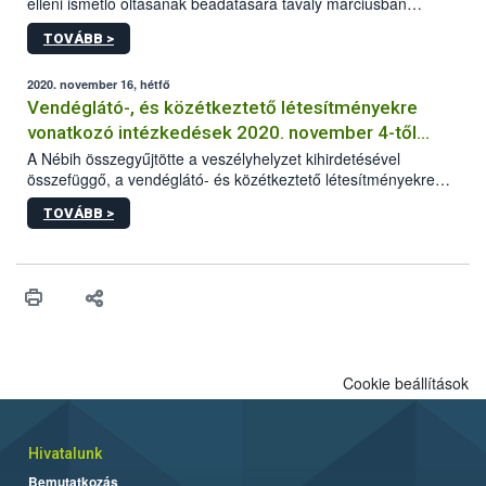
elleni ismétlő oltásának beadatására tavaly márciusban
elrendelt türelmi idő. A hatóság kéri az érintett kutyatartókat,
TOVÁBB >
hogy lehetőség szerint mielőbb pótolják állatuknál az
esetlegesen elmaradt oltást.
2020. november 16, hétfő
Vendéglátó-, és közétkeztető létesítményekre
vonatkozó intézkedések 2020. november 4-től
visszavonásig
A Nébih összegyűjtötte a veszélyhelyzet kihirdetésével
összefüggő, a vendéglátó- és közétkeztető létesítményekre
vonatkozó legfontosabb és aktuális információkat.
TOVÁBB >
Cookie beállítások
Hivatalunk
Bemutatkozás