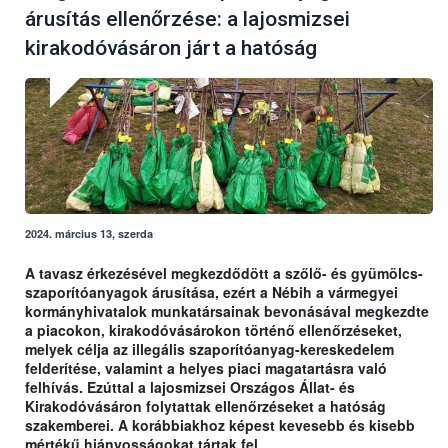
árusítás ellenőrzése: a lajosmizsei
kirakodóvásáron járt a hatóság
2024. március 13, szerda
A tavasz érkezésével megkezdődött a szőlő- és gyümölcs-
szaporítóanyagok árusítása, ezért a Nébih a vármegyei
kormányhivatalok munkatársainak bevonásával megkezdte
a piacokon, kirakodóvásárokon történő ellenőrzéseket,
melyek célja az illegális szaporítóanyag-kereskedelem
felderítése, valamint a helyes piaci magatartásra való
felhívás. Ezúttal a lajosmizsei Országos Állat- és
Kirakodóvásáron folytattak ellenőrzéseket a hatóság
szakemberei. A korábbiakhoz képest kevesebb és kisebb
mértékű hiányosságokat tártak fel.