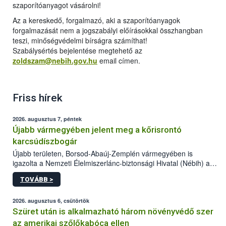
szaporítóanyagot vásárolni!
Az a kereskedő, forgalmazó, aki a szaporítóanyagok
forgalmazását nem a jogszabályi előírásokkal összhangban
teszi, minőségvédelmi bírságra számíthat!
Szabálysértés bejelentése megtehető az
zoldszam@nebih.gov.hu
email címen.
Friss hírek
2026. augusztus 7, péntek
Újabb vármegyében jelent meg a kőrisrontó
karcsúdíszbogár
Újabb területen, Borsod-Abaúj-Zemplén vármegyében is
igazolta a Nemzeti Élelmiszerlánc-biztonsági Hivatal (Nébih) a
kőrisrontó karcsúdíszbogár (Agrilus planipennis) jelenlétét. A
TOVÁBB >
kártevőt nem csak színcsapdában találták meg, de már fertőzött
fában is azonosították. A növényvédelmi szakemberek folytatják
az intenzív felderítést, emellett az intézkedéseket a szlovák
2026. augusztus 6, csütörtök
hatósággal is összehangolják a terjedés megállítása érdekében.
Szüret után is alkalmazható három növényvédő szer
az amerikai szőlőkabóca ellen