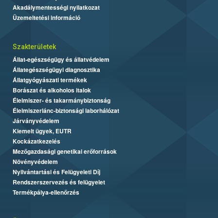
Akadálymentességi nyilatkozat
Üzemeltetési információ
Szakterületek
Állat-egészségügy és állatvédelem
Állategészségügyi diagnosztika
Állatgyógyászati termékek
Borászat és alkoholos italok
Élelmiszer- és takarmánybiztonság
Élelmiszerlánc-biztonsági laborhálózat
Járványvédelem
Kiemelt ügyek, EUTR
Kockázatkezelés
Mezőgazdasági genetikai erőforrások
Növényvédelem
Nyilvántartási és Felügyeleti Díj
Rendszerszervezés és felügyelet
Termékpálya-ellenőrzés