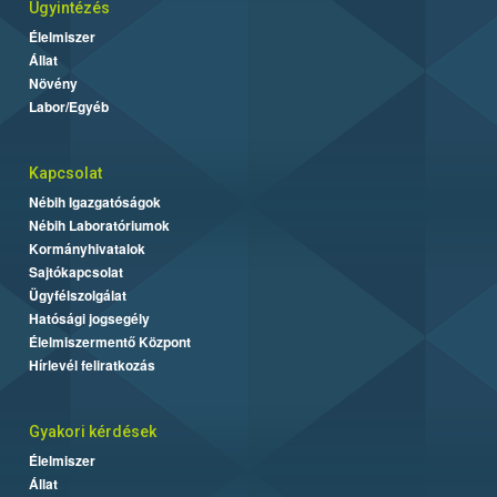
Ügyintézés
Élelmiszer
Állat
Növény
Labor/Egyéb
Kapcsolat
Nébih Igazgatóságok
Nébih Laboratóriumok
Kormányhivatalok
Sajtókapcsolat
Ügyfélszolgálat
Hatósági jogsegély
Élelmiszermentő Központ
Hírlevél feliratkozás
Gyakori kérdések
Élelmiszer
Állat