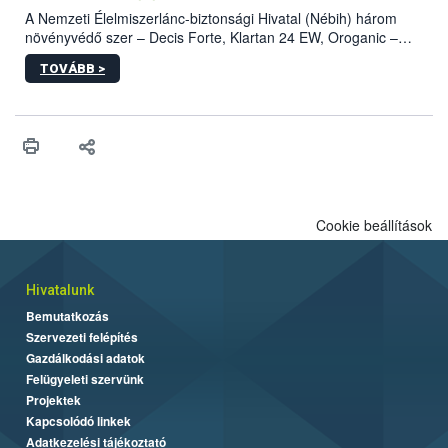
A Nemzeti Élelmiszerlánc-biztonsági Hivatal (Nébih) három
növényvédő szer – Decis Forte, Klartan 24 EW, Oroganic –
engedélyokiratát módosította, így azok a szüretet követően,
TOVÁBB >
egészen a vesszőérettség (BBCH 91) stádiumáig
felhasználhatóak a szőlőben. A kiterjesztések célja, hogy a korai
érésű szőlőkben is legyen lehetőség a károsító elleni további
védekezésre. Az Oroganic készítmény kis kiszerelésben kiskerti
felhasználók számára is elérhető és ökológiai termesztésben is
engedélyezett.
Cookie beállítások
Hivatalunk
Bemutatkozás
Szervezeti felépítés
Gazdálkodási adatok
Felügyeleti szervünk
Projektek
Kapcsolódó linkek
Adatkezelési tájékoztató