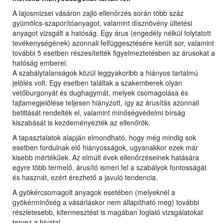
A lajosmizsei vásáron zajló ellenőrzés során több száz
gyümölcs-szaporítóanyagot, valamint dísznövény ültetési
anyagot vizsgált a hatóság. Egy árus (engedély nélkül folytatott
tevékenységének) azonnali felfüggesztésére került sor, valamint
további 5 esetben részesítették figyelmeztetésben az árusokat a
hatóság emberei.
A szabálytalanságok közül leggyakoribb a hiányos tartalmú
jelölés volt. Egy esetben találtak a szakemberek olyan
vetőburgonyát és dughagymát, melyek csomagolása és
fajtamegjelölése teljesen hiányzott, így az árusítás azonnali
betiltását rendelték el, valamint minőségvédelmi bírság
kiszabását is kezdeményezték az ellenőrök.
A tapasztalatok alapján elmondható, hogy még mindig sok
esetben fordulnak elő hiányosságok, ugyanakkor ezek már
kisebb mértékűek. Az elmúlt évek ellenőrzéseinek hatására
egyre több termelő, árusító ismeri fel a szabályok fontosságát
és hasznát, ezért érezhető a javuló tendencia.
A gyökércsomagolt anyagok esetében (melyeknél a
gyökérminőség a vásárláskor nem állapítható meg) további
részletesebb, kitermesztést is magában foglaló vizsgálatokat
tervez a hivatal.