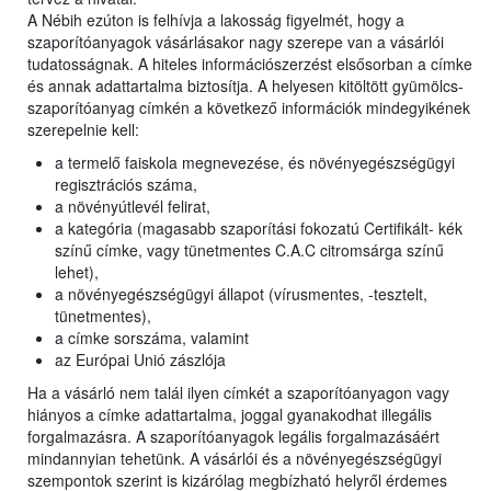
A Nébih ezúton is felhívja a lakosság figyelmét, hogy a
szaporítóanyagok vásárlásakor nagy szerepe van a vásárlói
tudatosságnak. A hiteles információszerzést elsősorban a címke
és annak adattartalma biztosítja. A helyesen kitöltött gyümölcs-
szaporítóanyag címkén a következő információk mindegyikének
szerepelnie kell:
a termelő faiskola megnevezése, és növényegészségügyi
regisztrációs száma,
a növényútlevél felirat,
a kategória (magasabb szaporítási fokozatú Certifikált- kék
színű címke, vagy tünetmentes C.A.C citromsárga színű
lehet),
a növényegészségügyi állapot (vírusmentes, -tesztelt,
tünetmentes),
a címke sorszáma, valamint
az Európai Unió zászlója
Ha a vásárló nem talál ilyen címkét a szaporítóanyagon vagy
hiányos a címke adattartalma, joggal gyanakodhat illegális
forgalmazásra. A szaporítóanyagok legális forgalmazásáért
mindannyian tehetünk. A vásárlói és a növényegészségügyi
szempontok szerint is kizárólag megbízható helyről érdemes