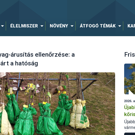
ÉLELMISZER
NÖVÉNY
ÁTFOGÓ TÉMÁK
KA
g-árusítás ellenőrzése: a
Fris
járt a hatóság
2026. 
Újab
kőri
Újabb
várme
Élelm