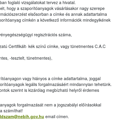
an foglaló vizsgálatokat tervez a hivatal.
elmét, hogy a szaporítóanyagok vásárlásakor nagy szerepe
formációszerzést elsősorban a címke és annak adattartalma
szaporítóanyag címkén a következő információk mindegyikének
vényegészségügyi regisztrációs száma,
atú Certifikált- kék színű címke, vagy tünetmentes C.A.C
es, -tesztelt, tünetmentes),
orítóanyagon vagy hiányos a címke adattartalma, joggal
porítóanyagok legális forgalmazásáért mindannyian tehetünk.
ntok szerint is kizárólag megbízható helyről érdemes
óanyagok forgalmazását nem a jogszabályi előírásokkal
a számíthat!
ldszam@nebih.gov.hu
email címen.