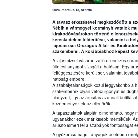
2024. március 13, szerda
A tavasz érkezésével megkezdődött a sző
Nébih a vármegyei kormányhivatalok mu
kirakodóvásárokon történő ellenőrzéseket
kereskedelem felderítése, valamint a hely
lajosmizsei Országos Állat- és Kirakodóv
szakemberei. A korábbiakhoz képest kev
A lajosmizsei vásáron zajló ellenőrzés sor
ültetési anyagot vizsgált a hatóság. Egy áru
felfüggesztésére került sor, valamint tovább
hatóság emberei.
A szabálytalanságok közül leggyakoribb a hiá
szakemberek olyan vetőburgonyát és dugha
hiányzott, így az árusítás azonnali betiltás
kezdeményezték az ellenőrök.
A tapasztalatok alapján elmondható, hogy 
ugyanakkor ezek már kisebb mértékűek. Az 
árusító ismeri fel a szabályok fontosságát é
A gyökércsomagolt anyagok esetében (mely