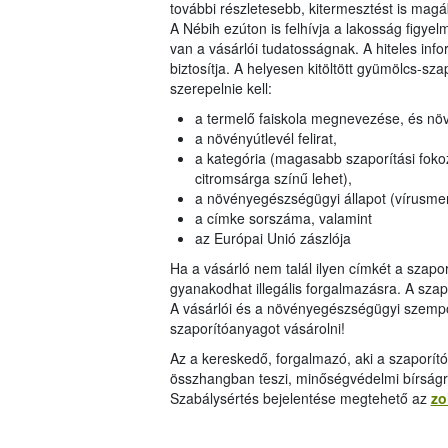
további részletesebb, kitermesztést is magáb
A Nébih ezúton is felhívja a lakosság figy
van a vásárlói tudatosságnak. A hiteles in
biztosítja. A helyesen kitöltött gyümölcs-
szerepelnie kell:
a termelő faiskola megnevezése, és nö
a növényútlevél felirat,
a kategória (magasabb szaporítási fokoz
citromsárga színű lehet),
a növényegészségügyi állapot (vírusment
a címke sorszáma, valamint
az Európai Unió zászlója
Ha a vásárló nem talál ilyen címkét a szap
gyanakodhat illegális forgalmazásra. A sza
A vásárlói és a növényegészségügyi szempo
szaporítóanyagot vásárolni!
Az a kereskedő, forgalmazó, aki a szaporít
összhangban teszi, minőségvédelmi bírságr
Szabálysértés bejelentése megtehető az
zo