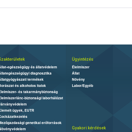
Szakterületek
Ügyintézés
Állat-egészségügy és állatvédelem
Élelmiszer
Állategészségügyi diagnosztika
Állat
Állatgyógyászati termékek
Növény
Borászat és alkoholos italok
Labor/Egyéb
Élelmiszer- és takarmánybiztonság
Élelmiszerlánc-biztonsági laborhálózat
Járványvédelem
Kiemelt ügyek, EUTR
Kockázatkezelés
Mezőgazdasági genetikai erőforrások
Gyakori kérdések
Növényvédelem