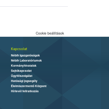
Cookie beállítások
Kapcsolat
Nébih Igazgatóságok
Nébih Laboratóriumok
Kormányhivatalok
Sajtókapcsolat
Ügyfélszolgálat
Hatósági jogsegély
Élelmiszermentő Központ
Hírlevél feliratkozás