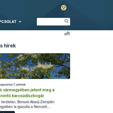
PCSOLAT
s hírek
augusztus 7, péntek
b vármegyében jelent meg a
srontó karcsúdíszbogár
 területen, Borsod-Abaúj-Zemplén
gyében is igazolta a Nemzeti
iszerlánc-biztonsági Hivatal (Nébih) a