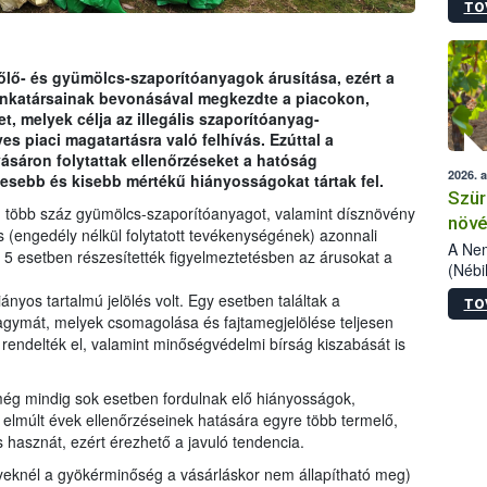
TO
kőris
jelen
talál
azono
lő- és gyümölcs-szaporítóanyagok árusítása, ezért a
folyta
nkatársainak bevonásával megkezdte a piacokon,
intéz
, melyek célja az illegális szaporítóanyag-
össze
es piaci magatartásra való felhívás. Ezúttal a
érdek
ásáron folytattak ellenőrzéseket a hatóság
2026. 
esebb és kisebb mértékű hiányosságokat tártak fel.
Szür
án több száz gyümölcs-szaporítóanyagot, valamint dísznövény
növé
s (engedély nélkül folytatott tevékenységének) azonnali
szől
A Nem
i 5 esetben részesítették figyelmeztetésben az árusokat a
(Nébi
Klart
nyos tartalmú jelölés volt. Egy esetben találtak a
TO
módos
gymát, melyek csomagolása és fajtamegjelölése teljesen
egész
át rendelték el, valamint minőségvédelmi bírság kiszabását is
felha
célja
lehet
még mindig sok esetben fordulnak elő hiányosságok,
Az Or
elmúlt évek ellenőrzéseinek hatására egyre több termelő,
felha
s hasznát, ezért érezhető a javuló tendencia.
terme
eknél a gyökérminőség a vásárláskor nem állapítható meg)