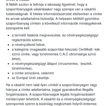
A Nébih ezúton is felhívja a lakosság figyelmét, hogy a
szaporítóanyagok vásárlásakor nagy szerepe van a vásárlói
tudatosságnak. A hiteles információszerzést elsősorban a címke
és annak adattartalma biztosítja. A helyesen kitöltött gyümölcs-
szaporítóanyag címkén a következő információk mindegyikének
szerepelnie kell:
a termelő faiskola megnevezése, és növényegészségügyi
regisztrációs száma,
a növényútlevél felirat,
a kategória (magasabb szaporítási fokozatú Certifikált- kék
színű címke, vagy tünetmentes C.A.C citromsárga színű
lehet),
a növényegészségügyi állapot (vírusmentes, -tesztelt,
tünetmentes),
a címke sorszáma, valamint
az Európai Unió zászlója
Ha a vásárló nem talál ilyen címkét a szaporítóanyagon vagy
hiányos a címke adattartalma, joggal gyanakodhat illegális
forgalmazásra. A szaporítóanyagok legális forgalmazásáért
mindannyian tehetünk. A vásárlói és a növényegészségügyi
szempontok szerint is kizárólag megbízható helyről érdemes