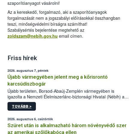
szaporítóanyagot vásárolni!
Az a kereskedő, forgalmazó, aki a szaporítóanyagok
forgalmazását nem a jogszabályi előírásokkal összhangban
teszi, minőségvédelmi bírságra számíthat!
Szabálysértés bejelentése megtehető az
zoldszam@nebih.gov.hu
email címen.
Friss hírek
2026. augusztus 7, péntek
Újabb vármegyében jelent meg a kőrisrontó
karcsúdíszbogár
Újabb területen, Borsod-Abaúj-Zemplén vármegyében is
igazolta a Nemzeti Élelmiszerlánc-biztonsági Hivatal (Nébih) a
kőrisrontó karcsúdíszbogár (Agrilus planipennis) jelenlétét. A
TOVÁBB >
kártevőt nem csak színcsapdában találták meg, de már fertőzött
fában is azonosították. A növényvédelmi szakemberek folytatják
az intenzív felderítést, emellett az intézkedéseket a szlovák
2026. augusztus 6, csütörtök
hatósággal is összehangolják a terjedés megállítása érdekében.
Szüret után is alkalmazható három növényvédő szer
az amerikai szőlőkabóca ellen