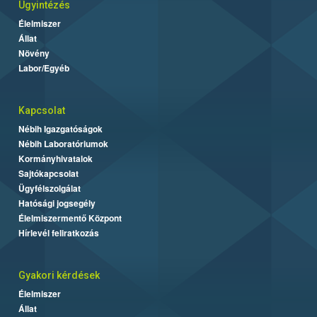
Ügyintézés
Élelmiszer
Állat
Növény
Labor/Egyéb
Kapcsolat
Nébih Igazgatóságok
Nébih Laboratóriumok
Kormányhivatalok
Sajtókapcsolat
Ügyfélszolgálat
Hatósági jogsegély
Élelmiszermentő Központ
Hírlevél feliratkozás
Gyakori kérdések
Élelmiszer
Állat