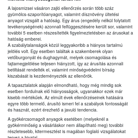
A lajosmizsei vásáron zajló ellenőrzés során több száz
gyümölcs-szaporítóanyagot, valamint dísznövény ültetési
anyagot vizsgált a hatóság. Egy árus (engedély nélkül folytatott
tevékenységének) azonnali felfüggesztésére került sor, valamint
további 5 esetben részesítették figyelmeztetésben az árusokat a
hatóság emberei.
A szabálytalanságok közül leggyakoribb a hiányos tartalmú
jelölés volt. Egy esetben találtak a szakemberek olyan
vetőburgonyát és dughagymát, melyek csomagolása és
fajtamegjelölése teljesen hiányzott, így az árusítás azonnali
betiltását rendelték el, valamint minőségvédelmi bírság
kiszabását is kezdeményezték az ellenőrök.
A tapasztalatok alapján elmondható, hogy még mindig sok
esetben fordulnak elő hiányosságok, ugyanakkor ezek már
kisebb mértékűek. Az elmúlt évek ellenőrzéseinek hatására
egyre több termelő, árusító ismeri fel a szabályok fontosságát
és hasznát, ezért érezhető a javuló tendencia.
A gyökércsomagolt anyagok esetében (melyeknél a
gyökérminőség a vásárláskor nem állapítható meg) további
részletesebb, kitermesztést is magában foglaló vizsgálatokat
tervez a hivatal.