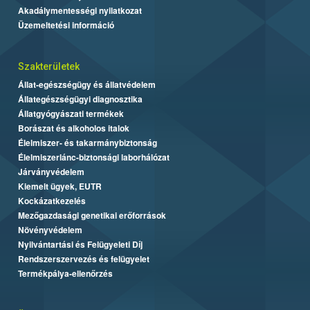
Akadálymentességi nyilatkozat
Üzemeltetési információ
Szakterületek
Állat-egészségügy és állatvédelem
Állategészségügyi diagnosztika
Állatgyógyászati termékek
Borászat és alkoholos italok
Élelmiszer- és takarmánybiztonság
Élelmiszerlánc-biztonsági laborhálózat
Járványvédelem
Kiemelt ügyek, EUTR
Kockázatkezelés
Mezőgazdasági genetikai erőforrások
Növényvédelem
Nyilvántartási és Felügyeleti Díj
Rendszerszervezés és felügyelet
Termékpálya-ellenőrzés