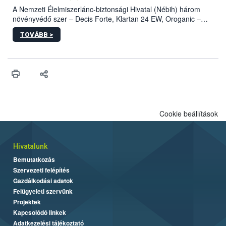
A Nemzeti Élelmiszerlánc-biztonsági Hivatal (Nébih) három
növényvédő szer – Decis Forte, Klartan 24 EW, Oroganic –
engedélyokiratát módosította, így azok a szüretet követően,
TOVÁBB >
egészen a vesszőérettség (BBCH 91) stádiumáig
felhasználhatóak a szőlőben. A kiterjesztések célja, hogy a korai
érésű szőlőkben is legyen lehetőség a károsító elleni további
védekezésre. Az Oroganic készítmény kis kiszerelésben kiskerti
felhasználók számára is elérhető és ökológiai termesztésben is
engedélyezett.
Cookie beállítások
Hivatalunk
Bemutatkozás
Szervezeti felépítés
Gazdálkodási adatok
Felügyeleti szervünk
Projektek
Kapcsolódó linkek
Adatkezelési tájékoztató