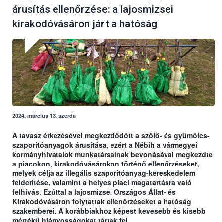
árusítás ellenőrzése: a lajosmizsei
kirakodóvásáron járt a hatóság
2024. március 13, szerda
A tavasz érkezésével megkezdődött a szőlő- és gyümölcs-
szaporítóanyagok árusítása, ezért a Nébih a vármegyei
kormányhivatalok munkatársainak bevonásával megkezdte
a piacokon, kirakodóvásárokon történő ellenőrzéseket,
melyek célja az illegális szaporítóanyag-kereskedelem
felderítése, valamint a helyes piaci magatartásra való
felhívás. Ezúttal a lajosmizsei Országos Állat- és
Kirakodóvásáron folytattak ellenőrzéseket a hatóság
szakemberei. A korábbiakhoz képest kevesebb és kisebb
mértékű hiányosságokat tártak fel.