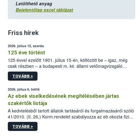
Letölthető anyag
Bejelentőlap excel táblázat
Friss hírek
2026. július 15, szerda
125 éve történt
125 évvel ezelőtt 1901. július 15-én, költözött be – igaz, még
csak részben – a budapesti m. kir. állami vetőmagvizsgáló
állomás a Kis Rókus utca 15. szám alatti, Czigler Győző által
TOVÁBB >
tervezett új épületébe.
2026. július 6, hétfő
Az ebek viselkedésének megítélésében jártas
szakértők listája
A kedvtelésből tartott állatok tartásáról és forgalmazásáról szóló
41/2010. (II. 26.) Korm.rendelet szabályozza az eb okozta fizikai
sérülés, illetve ennek veszélye keletkezésekor felmerülő
TOVÁBB >
hatósági feladatokat, valamint a veszélyes eb tartását és annak
engedélyezését. Ezen eljárások során szükség esetén be kell