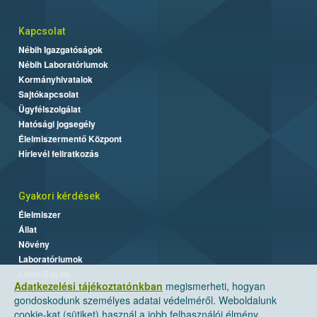
Kapcsolat
Nébih Igazgatóságok
Nébih Laboratóriumok
Kormányhivatalok
Sajtókapcsolat
Ügyfélszolgálat
Hatósági jogsegély
Élelmiszermentő Központ
Hírlevél feliratkozás
Gyakori kérdések
Élelmiszer
Állat
Növény
Laboratóriumok
Labor/Egyéb
Adatkezelési tájékoztatónkban
megismerheti, hogyan
gondoskodunk személyes adatai védelméről. Weboldalunk
cookie-kat (sütiket) használ a jobb felhasználói élmény