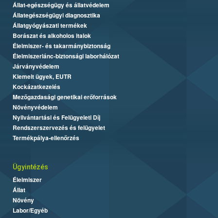
Állat-egészségügy és állatvédelem
Állategészségügyi diagnosztika
Állatgyógyászati termékek
Borászat és alkoholos italok
Élelmiszer- és takarmánybiztonság
Élelmiszerlánc-biztonsági laborhálózat
Járványvédelem
Kiemelt ügyek, EUTR
Kockázatkezelés
Mezőgazdasági genetikai erőforrások
Növényvédelem
Nyilvántartási és Felügyeleti Díj
Rendszerszervezés és felügyelet
Termékpálya-ellenőrzés
Ügyintézés
Élelmiszer
Állat
Növény
Labor/Egyéb