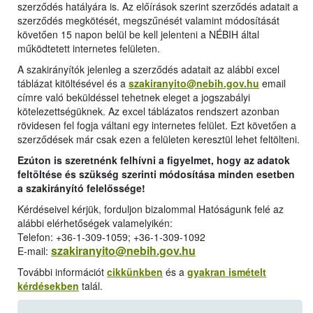
szerződés hatályára is.
Az előírások szerint szerződés adatait a
szerződés megkötését, megszűnését valamint módosítását
követően 15 napon belül be kell jelenteni a NÉBIH által
működtetett internetes felületen.
A szakirányítók jelenleg a szerződés adatait az alábbi excel
táblázat kitöltésével és a
szakiranyito@nebih.gov.hu
email
címre való beküldéssel tehetnek eleget a jogszabályi
kötelezettségüknek.
Az excel táblázatos rendszert azonban
rövidesen fel fogja váltani egy internetes felület. Ezt követően a
szerződések már csak ezen a felületen keresztül lehet feltölteni.
Ezúton is szeretnénk felhívni a figyelmet, hogy az adatok
feltöltése és szükség szerinti módosítása minden esetben
a szakirányító felelőssége!
Kérdéseivel kérjük, forduljon bizalommal Hatóságunk felé az
alábbi elérhetőségek valamelyikén:
Telefon: +36-1-309-1059; +36-1-309-1092
szakiranyito@nebih.gov.hu
E-mail:
További információt
cikkünkben
és a
gyakran ismételt
kérdésekben
talál.