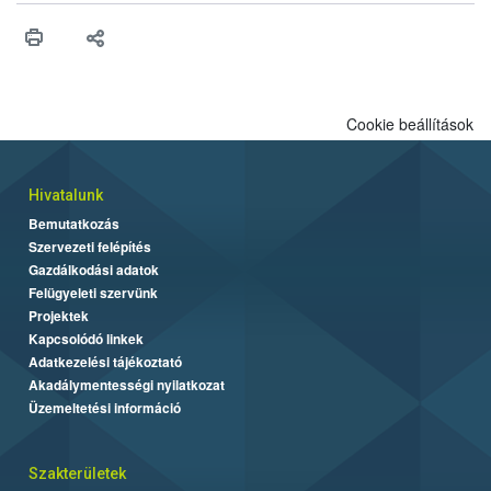
vonni az ebek viselkedésének megítélésében jártas szakértőt.
Cookie beállítások
Hivatalunk
Bemutatkozás
Szervezeti felépítés
Gazdálkodási adatok
Felügyeleti szervünk
Projektek
Kapcsolódó linkek
Adatkezelési tájékoztató
Akadálymentességi nyilatkozat
Üzemeltetési információ
Szakterületek