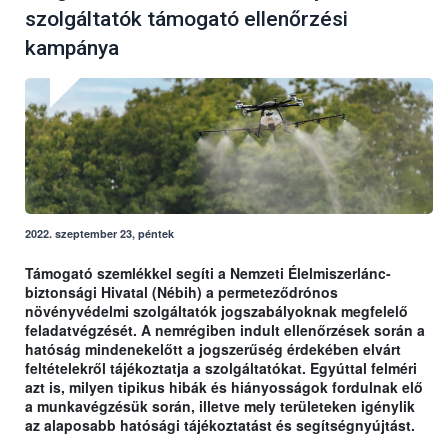
szolgáltatók támogató ellenőrzési
kampánya
2022. szeptember 23, péntek
Támogató szemlékkel segíti a Nemzeti Élelmiszerlánc-
biztonsági Hivatal (Nébih) a permeteződrónos
növényvédelmi szolgáltatók jogszabályoknak megfelelő
feladatvégzését. A nemrégiben indult ellenőrzések során a
hatóság mindenekelőtt a jogszerűség érdekében elvárt
feltételekről tájékoztatja a szolgáltatókat. Egyúttal felméri
azt is, milyen tipikus hibák és hiányosságok fordulnak elő
a munkavégzésük során, illetve mely területeken igénylik
az alaposabb hatósági tájékoztatást és segítségnyújtást.