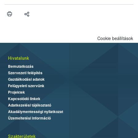
érésű szőlőkben is legyen lehetőség a károsító elleni további
védekezésre. Az Oroganic készítmény kis kiszerelésben kiskerti
felhasználók számára is elérhető és ökológiai termesztésben is
engedélyezett.
Cookie beállítások
Hivatalunk
Bemutatkozás
Szervezeti felépítés
Gazdálkodási adatok
Felügyeleti szervünk
Projektek
Kapcsolódó linkek
Adatkezelési tájékoztató
Akadálymentességi nyilatkozat
Üzemeltetési információ
Szakterületek