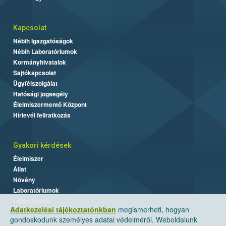
Kapcsolat
Nébih Igazgatóságok
Nébih Laboratóriumok
Kormányhivatalok
Sajtókapcsolat
Ügyfélszolgálat
Hatósági jogsegély
Élelmiszermentő Központ
Hírlevél feliratkozás
Gyakori kérdések
Élelmiszer
Állat
Növény
Laboratóriumok
Labor/Egyéb
Adatkezelési tájékoztatónkban
megismerheti, hogyan
gondoskodunk személyes adatai védelméről. Weboldalunk