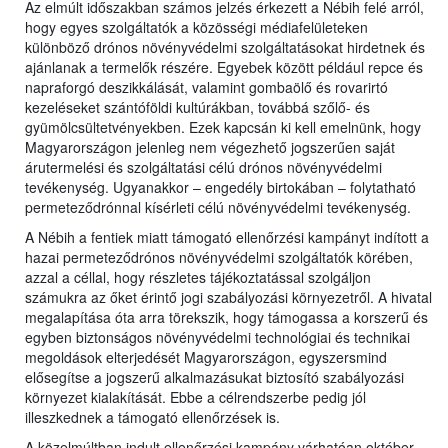
Az elmúlt időszakban számos jelzés érkezett a Nébih felé arról,
hogy egyes szolgáltatók a közösségi médiafelületeken
különböző drónos növényvédelmi szolgáltatásokat hirdetnek és
ajánlanak a termelők részére. Egyebek között például repce és
napraforgó deszikkálását, valamint gombaölő és rovarirtó
kezeléseket szántóföldi kultúrákban, továbbá szőlő- és
gyümölcsültetvényekben. Ezek kapcsán ki kell emelnünk, hogy
Magyarországon jelenleg nem végezhető jogszerűen saját
árutermelési és szolgáltatási célú drónos növényvédelmi
tevékenység. Ugyanakkor – engedély birtokában – folytatható
permeteződrónnal kísérleti célú növényvédelmi tevékenység.
A Nébih a fentiek miatt támogató ellenőrzési kampányt indított a
hazai permeteződrónos növényvédelmi szolgáltatók körében,
azzal a céllal, hogy részletes tájékoztatással szolgáljon
számukra az őket érintő jogi szabályozási környezetről. A hivatal
megalapítása óta arra törekszik, hogy támogassa a korszerű és
egyben biztonságos növényvédelmi technológiai és technikai
megoldások elterjedését Magyarországon, egyszersmind
elősegítse a jogszerű alkalmazásukat biztosító szabályozási
környezet kialakítását. Ebbe a célrendszerbe pedig jól
illeszkednek a támogató ellenőrzések is.
A közelmúltban indult ellenőrzési kampány várhatóan október