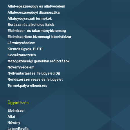
Állat-egészségügy és állatvédelem
Állategészségügyi diagnosztika
Állatgyógyászati termékek
Borászat és alkoholos italok
Élelmiszer- és takarmánybiztonság
Élelmiszerlánc-biztonsági laborhálózat
Járványvédelem
Kiemelt ügyek, EUTR
Kockázatkezelés
Mezőgazdasági genetikai erőforrások
Növényvédelem
Nyilvántartási és Felügyeleti Díj
Rendszerszervezés és felügyelet
Termékpálya-ellenőrzés
Ügyintézés
Élelmiszer
Állat
Növény
Labor/Egyéb