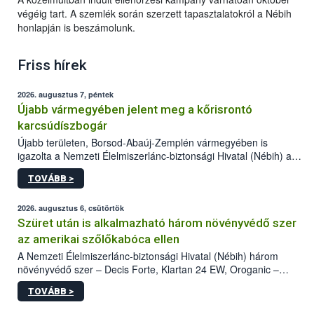
végéig tart. A szemlék során szerzett tapasztalatokról a Nébih
honlapján is beszámolunk.
Friss hírek
2026. augusztus 7, péntek
Újabb vármegyében jelent meg a kőrisrontó
karcsúdíszbogár
Újabb területen, Borsod-Abaúj-Zemplén vármegyében is
igazolta a Nemzeti Élelmiszerlánc-biztonsági Hivatal (Nébih) a
kőrisrontó karcsúdíszbogár (Agrilus planipennis) jelenlétét. A
TOVÁBB >
kártevőt nem csak színcsapdában találták meg, de már fertőzött
fában is azonosították. A növényvédelmi szakemberek folytatják
az intenzív felderítést, emellett az intézkedéseket a szlovák
2026. augusztus 6, csütörtök
hatósággal is összehangolják a terjedés megállítása érdekében.
Szüret után is alkalmazható három növényvédő szer
az amerikai szőlőkabóca ellen
A Nemzeti Élelmiszerlánc-biztonsági Hivatal (Nébih) három
növényvédő szer – Decis Forte, Klartan 24 EW, Oroganic –
engedélyokiratát módosította, így azok a szüretet követően,
TOVÁBB >
egészen a vesszőérettség (BBCH 91) stádiumáig
felhasználhatóak a szőlőben. A kiterjesztések célja, hogy a korai