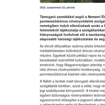
2022. szeptember 23, péntek
Támogató szemlékkel segíti a Nemzeti Éle
permeteződrónos növényvédelmi szolgált
nemrégiben indult ellenőrzések során a
feltételekről tájékoztatja a szolgáltatókat
hiányosságok fordulnak elő a munkavégzé
alaposabb hatósági tájékoztatást és seg
Az elmúlt időszakban számos jelzés érkezett
médiafelületeken különböző drónos növényvé
részére. Egyebek között például repce és n
kezeléseket szántóföldi kultúrákban, tovább
emelnünk, hogy Magyarországon jelenleg ne
célú drónos növényvédelmi tevékenység. Ug
permeteződrónnal kísérleti célú növényvéd
A Nébih a fentiek miatt támogató ellenőrzé
szolgáltatók körében, azzal a céllal, hogy r
jogi szabályozási környezetről. A hivatal m
egyben biztonságos növényvédelmi technoló
egyszersmind elősegítse a jogszerű alkalmaz
a célrendszerbe pedig jól illeszkednek a tá