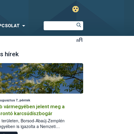
PCSOLAT
s hírek
augusztus 7, péntek
b vármegyében jelent meg a
srontó karcsúdíszbogár
 területen, Borsod-Abaúj-Zemplén
gyében is igazolta a Nemzeti
iszerlánc-biztonsági Hivatal (Nébih) a