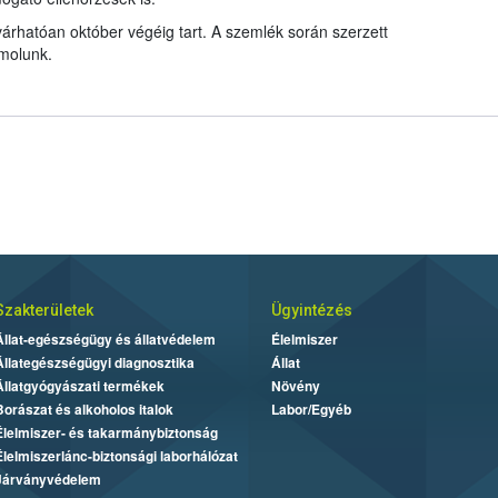
árhatóan október végéig tart. A szemlék során szerzett
ámolunk.
Szakterületek
Ügyintézés
Állat-egészségügy és állatvédelem
Élelmiszer
Állategészségügyi diagnosztika
Állat
Állatgyógyászati termékek
Növény
Borászat és alkoholos italok
Labor/Egyéb
Élelmiszer- és takarmánybiztonság
Élelmiszerlánc-biztonsági laborhálózat
Járványvédelem