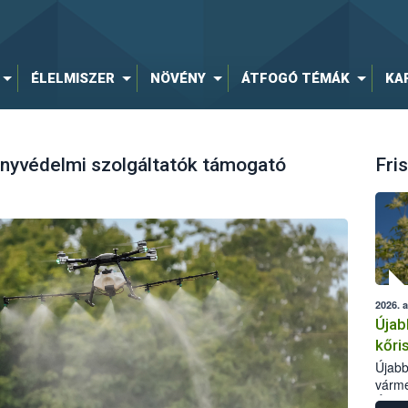
ÉLELMISZER
NÖVÉNY
ÁTFOGÓ TÉMÁK
KA
nyvédelmi szolgáltatók támogató
Fris
2026. 
Újab
kőri
Újabb
várme
Élelm