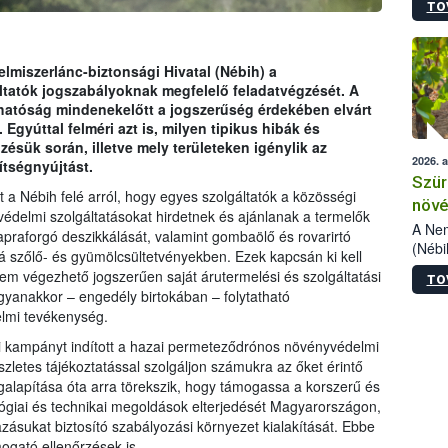
TO
kőris
jelen
talál
azono
lmiszerlánc-biztonsági Hivatal (Nébih) a
folyta
atók jogszabályoknak megfelelő feladatvégzését. A
intéz
 hatóság mindenekelőtt a jogszerűség érdekében elvárt
össze
. Egyúttal felméri azt is, milyen tipikus hibák és
érdek
sük során, illetve mely területeken igénylik az
2026. 
ítségnyújtást.
Szür
 a Nébih felé arról, hogy egyes szolgáltatók a közösségi
növé
delmi szolgáltatásokat hirdetnek és ajánlanak a termelők
szől
A Nem
apraforgó deszikkálását, valamint gombaölő és rovarirtó
(Nébi
á szőlő- és gyümölcsültetvényekben. Ezek kapcsán ki kell
Klart
m végezhető jogszerűen saját árutermelési és szolgáltatási
TO
módos
yanakkor – engedély birtokában – folytatható
egész
elmi tevékenység.
felha
célja
si kampányt indított a hazai permeteződrónos növényvédelmi
lehet
észletes tájékoztatással szolgáljon számukra az őket érintő
Az Or
egalapítása óta arra törekszik, hogy támogassa a korszerű és
felha
giai és technikai megoldások elterjedését Magyarországon,
terme
ásukat biztosító szabályozási környezet kialakítását. Ebbe
mogató ellenőrzések is.